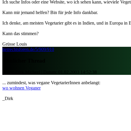
Ich suche Infos oder eine Website, wo ich sehen kann, wieviele Vege
Kann mir jemand helfen? Bin für jede Info dankbar.
Ich denke, am meisten Vegetarier gibt es in Indien, und in Europa in
Kann das stimmen?
Grüsse Louis
tierrechtsforen.de/5/909/910
Ähnlicher Thread
Autor: Dirk Micheel | Datum:
01.02.2003 14:52:38
... zumindest, was vegane VegetarierInnen anbelangt:
wo wohnen Veganer
_Dirk