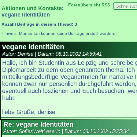
Forenübersicht
RSS
Aktionen und Kontakte
:
vegane Identitäten
Anzahl Beiträge in diesem Thread: 3
Hinweis: Momentan können keine Beiträge erstellt werden.
vegane Identitäten
Autor: Denise | Datum:
08.10.2002 14:59:41
Hallo, ich bin Studentin aus Leipzig und schreibe
Diplomarbeit zu dem oben genannten thema. Ich
mitteilungsbedürftige VeganerInnen für narrative 
können zwar nur persönlich durchgeführt werden,
eventuell auch losziehen und Euch besuchen, wen
habt.
liebe Grüße, denise
Re: vegane Identitäten
Autor: SofiesWeltLeserin | Datum:
08.10.2002 15:25:34