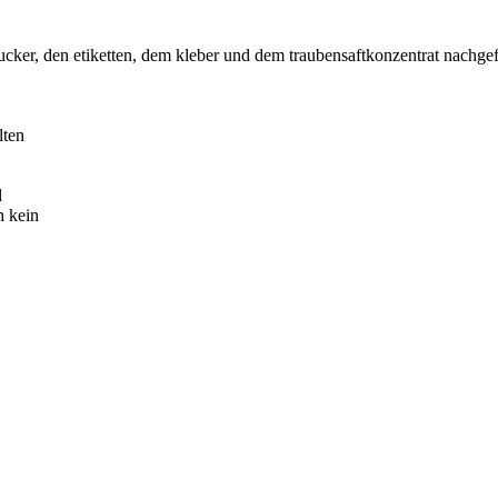
ker, den etiketten, dem kleber und dem traubensaftkonzentrat nachgef
lten
l
h kein