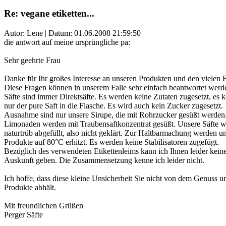
Re: vegane etiketten...
Autor: Lene | Datum:
01.06.2008 21:59:50
die antwort auf meine ursprüngliche pa:
Sehr geehrte Frau
Danke für Ihr großes Interesse an unseren Produkten und den vielen 
Diese Fragen können in unserem Falle sehr einfach beantwortet werd
Säfte sind immer Direktsäfte. Es werden keine Zutaten zugesetzt, es
nur der pure Saft in die Flasche. Es wird auch kein Zucker zugesetzt.
Ausnahme sind nur unsere Sirupe, die mit Rohrzucker gesüßt werden
Limonaden werden mit Traubensaftkonzentrat gesüßt. Unsere Säfte w
naturtrüb abgefüllt, also nicht geklärt. Zur Haltbarmachung werden u
Produkte auf 80°C erhitzt. Es werden keine Stabilisatoren zugefügt.
Bezüglich des verwendeten Etikettenleims kann ich Ihnen leider kein
Auskunft geben. Die Zusammensetzung kenne ich leider nicht.
Ich hoffe, dass diese kleine Unsicherheit Sie nicht von dem Genuss u
Produkte abhält.
Mit freundlichen Grüßen
Perger Säfte