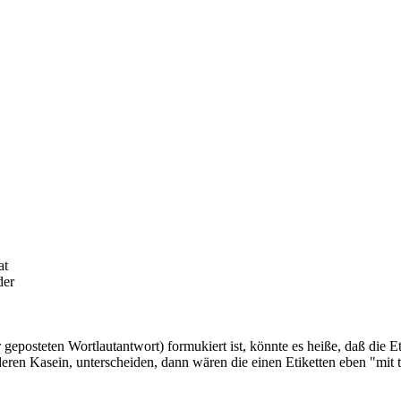
at
der
eposteten Wortlautantwort) formukiert ist, könnte es heiße, daß die Etik
nderen Kasein, unterscheiden, dann wären die einen Etiketten eben "mit t