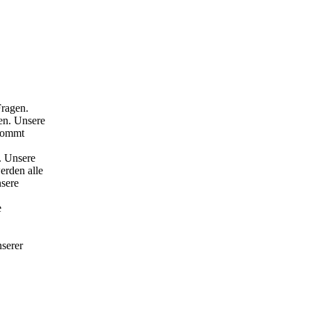
Fragen.
en. Unsere
 kommt
. Unsere
erden alle
nsere
e
nserer