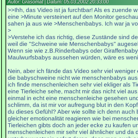
Autor: Grasomat | Datum:
05.03.2002 20:33:00
>>Ihh, das Video ist ja furchtbar! Als es zuende w
eine >Minute versteinert auf den Monitor gescha
sahen ja aus wie >Menschenbabys. Ich war ja v
>
>Verstehe ich das richtig, diese Zustände sind 
weil die "Schweine wie Menschenbabys" augese
Wenn sie wie z.B.Rinderbabys oder Giraffenbaby
Maulwurfsbabys aussehen würden, wäre es weni
Nein, aber ich fände das Video sehr viel wenige
die babyschweine nicht wie menschenbabys au
ich finde menschenleichen sehr viel ekliger als T
eine Tierleiche sehe, macht mir das nicht viel aus
einmal in echt eine menschenleiche gesehen und
schlimm, da ist mir vor aufregung blut in den Ko
du dieses Gefühl? Aber wie sollte ich denn auch b
gleicher emotionalität reagieren wie bei mensch
Tierleichen gibts doch an jeder ecke zu kaufen
menschenleichen mir sehr viel ähnlicher und da 