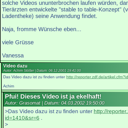
solche Videos ununterbrochen laufen würden, dam
Tierärzten entwickelte "stable to table-Konzept" (v
Ladentheke) seine Anwendung findet.
Naja, fromme Wünsche eben...
viele Grüsse
Vanessa
Video dazu
Autor: Achim Stößer | Datum:
06.12.2001 19:41:00
Das Video dazu ist zu finden unter
http://reporter.zdf.de/artikel.cfm
Achim
Pfui! Dieses Video ist ja ekelhaft!
Autor: Grasomat | Datum:
04.03.2002 19:50:00
>Das Video dazu ist zu finden unter
http://reporter
id=1410&sr=6
.
>