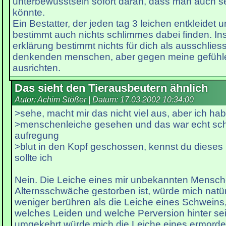
unterbewusstsein sofort daran, dass man auch se
könnte.
Ein Bestatter, der jeden tag 3 leichen entkleidet 
bestimmt auch nichts schlimmes dabei finden. In
erklärung bestimmt nichts für dich als ausschliess
denkenden menschen, aber gegen meine gefühle k
ausrichten.
Das sieht den Tierausbeutern ähnlich
Autor: Achim Stößer | Datum:
17.03.2002 10:34:00
>sehe, macht mir das nicht viel aus, aber ich hab
>menschenleiche gesehen und das war echt schli
aufregung
>blut in den Kopf geschossen, kennst du dieses
sollte ich
Nein. Die Leiche eines mir unbekannten Mensch
Alternsschwäche gestorben ist, würde mich natür
weniger berühren als die Leiche eines Schweins,
welches Leiden und welche Perversion hinter se
umgekehrt würde mich die Leiche eines ermord