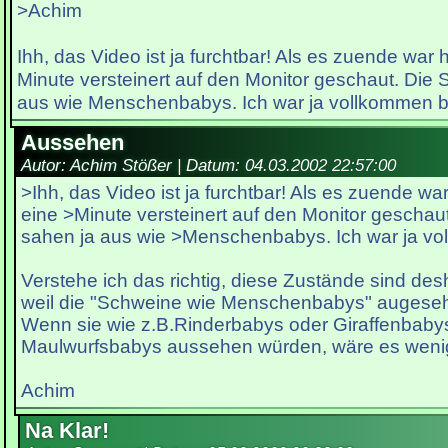
>Achim
Ihh, das Video ist ja furchtbar! Als es zuende war 
Minute versteinert auf den Monitor geschaut. Die
aus wie Menschenbabys. Ich war ja vollkommen b
Aussehen
Autor: Achim Stößer | Datum:
04.03.2002 22:57:00
>Ihh, das Video ist ja furchtbar! Als es zuende war
eine >Minute versteinert auf den Monitor geschau
sahen ja aus wie >Menschenbabys. Ich war ja vo
Verstehe ich das richtig, diese Zustände sind de
weil die "Schweine wie Menschenbabys" augese
Wenn sie wie z.B.Rinderbabys oder Giraffenbaby
Maulwurfsbabys aussehen würden, wäre es weni
Achim
Na Klar!