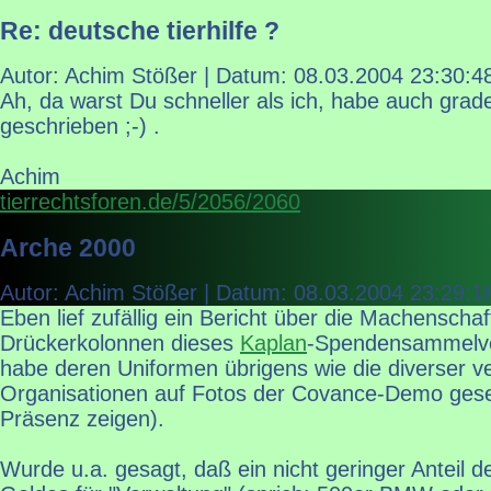
Re: deutsche tierhilfe ?
Autor: Achim Stößer | Datum:
08.03.2004 23:30:4
Ah, da warst Du schneller als ich, habe auch gra
geschrieben ;-) .
Achim
tierrechtsforen.de/5/2056/2060
Arche 2000
Autor: Achim Stößer | Datum:
08.03.2004 23:29:1
Eben lief zufällig ein Bericht über die Machenscha
Drückerkolonnen dieses
Kaplan
-Spendensammelve
habe deren Uniformen übrigens wie die diverser ve
Organisationen auf Fotos der Covance-Demo geseh
Präsenz zeigen).
Wurde u.a. gesagt, daß ein nicht geringer Anteil