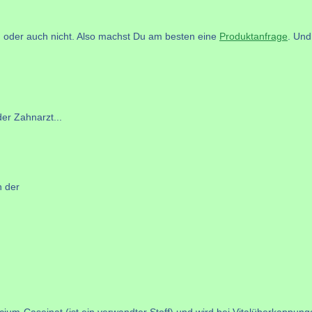
n oder auch nicht. Also machst Du am besten eine
Produktanfrage
. Und
er Zahnarzt...
h der
um-Caseinat (ist ein verwandter Stoff) und wird bei Vitalüberkappung