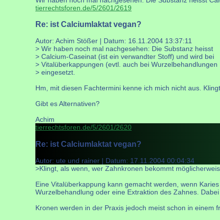
tierrechtsforen.de/5/2601/2619
Re: ist Calciumlaktat vegan?
Autor: Achim Stößer | Datum:
16.11.2004 13:37:11
> Wir haben noch mal nachgesehen: Die Substanz heisst
> Calcium-Caseinat (ist ein verwandter Stoff) und wird bei
> Vitalüberkappungen (evtl. auch bei Wurzelbehandlungen 
> eingesetzt.
Hm, mit diesen Fachtermini kenne ich mich nicht aus. Kli
Gibt es Alternativen?
Achim
tierrechtsforen.de/5/2601/2620
Re: ist Calciumlaktat vegan?
Autor: ute und rainer | Datum:
17.11.2004 00:04:34
>Klingt, als wenn, wer Zahnkronen bekommt möglicherwei
Eine Vitalüberkappung kann gemacht werden, wenn Karies sch
Wurzelbehandlung oder eine Extraktion des Zahnes. Dabei 
Kronen werden in der Praxis jedoch meist schon in einem 