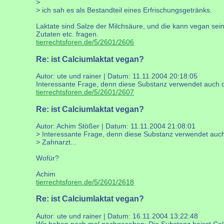
>
> ich sah es als Bestandteil eines Erfrischungsgetränks.
Laktate sind Salze der Milchsäure, und die kann vegan sei
Zutaten etc. fragen.
tierrechtsforen.de/5/2601/2606
Re: ist Calciumlaktat vegan?
Autor: ute und rainer | Datum:
11.11.2004 20:18:05
Interessante Frage, denn diese Substanz verwendet auch d
tierrechtsforen.de/5/2601/2607
Re: ist Calciumlaktat vegan?
Autor: Achim Stößer | Datum:
11.11.2004 21:08:01
> Interessante Frage, denn diese Substanz verwendet auc
> Zahnarzt...
Wofür?
Achim
tierrechtsforen.de/5/2601/2618
Re: ist Calciumlaktat vegan?
Autor: ute und rainer | Datum:
16.11.2004 13:22:48
Wir haben noch mal nachgesehen: Die Substanz heisst Calci