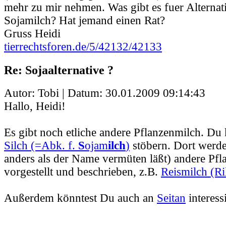
mehr zu mir nehmen. Was gibt es fuer Alternat
Sojamilch? Hat jemand einen Rat?
Gruss Heidi
tierrechtsforen.de/5/42132/42133
Re: Sojaalternative ?
Autor: Tobi | Datum:
30.01.2009 09:14:43
Hallo, Heidi!
Es gibt noch etliche andere Pflanzenmilch. Du 
Silch (=Abk. f.
S
ojam
ilch
)
stöbern. Dort werd
anders als der Name vermüten läßt) andere Pfl
vorgestellt und beschrieben, z.B.
Reismilch (Ri
Außerdem könntest Du auch an
Seitan
interessi