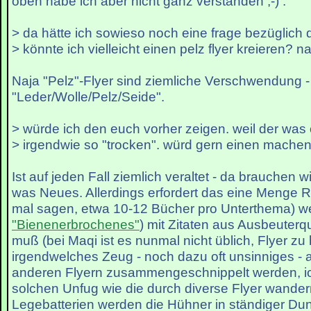
oben habe ich aber nicht ganz verstanden ;-) .
> da hätte ich sowieso noch eine frage bezüglich de
> könnte ich vielleicht einen pelz flyer kreieren? na
Naja "Pelz"-Flyer sind ziemliche Verschwendung -
"Leder/Wolle/Pelz/Seide".
> würde ich den euch vorher zeigen. weil der was on
> irgendwie so "trocken". würd gern einen mache
Ist auf jeden Fall ziemlich veraltet - da brauchen w
was Neues. Allerdings erfordert das eine Menge 
mal sagen, etwa 10-12 Bücher pro Unterthema) weil
"Bienenerbrochenes"
) mit Zitaten aus Ausbeuterq
muß (bei Maqi ist es nunmal nicht üblich, Flyer zu
irgendwelches Zeug - noch dazu oft unsinniges -
anderen Flyern zusammengeschnippelt werden, ic
solchen Unfug wie die durch diverse Flyer wande
Legebatterien werden die Hühner in ständiger Dun