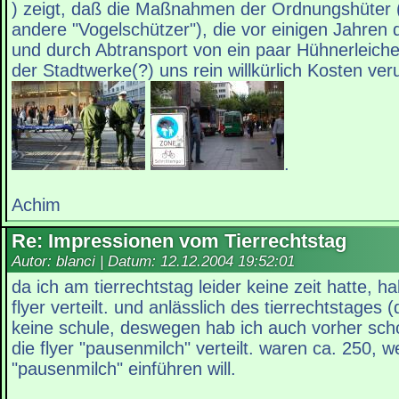
) zeigt, daß die Maßnahmen der Ordnungshüter (
andere "Vogelschützer"), die vor einigen Jahren 
und durch Abtransport von ein paar Hühnerleiche
der Stadtwerke(?) uns rein willkürlich Kosten ver
.
Achim
Re: Impressionen vom Tierrechtstag
Autor: blanci | Datum:
12.12.2004 19:52:01
da ich am tierrechtstag leider keine zeit hatte, 
flyer verteilt. und anlässlich des tierrechtstages 
keine schule, deswegen hab ich auch vorher scho
die flyer "pausenmilch" verteilt. waren ca. 250, w
"pausenmilch" einführen will.