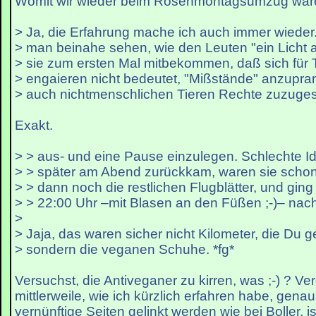
Womit wir wieder beim Rosenmontagsumzug wäre
> Ja, die Erfahrung mache ich auch immer wieder
> man beinahe sehen, wie den Leuten "ein Licht 
> sie zum ersten Mal mitbekommen, daß sich für T
> engaieren nicht bedeutet, "Mißstände" anzupr
> auch nichtmenschlichen Tieren Rechte zuzuge
Exakt.
> > aus- und eine Pause einzulegen. Schlechte Id
> > später am Abend zurückkam, waren sie schon 
> > dann noch die restlichen Flugblätter, und gin
> > 22:00 Uhr –mit Blasen an den Füßen ;-)– nac
>
> Jaja, das waren sicher nicht Kilometer, die Du g
> sondern die veganen Schuhe. *fg*
Versuchst, die Antiveganer zu kirren, was ;-) ? Ve
mittlerweile, wie ich kürzlich erfahren habe, gen
vernünftige Seiten gelinkt werden wie bei Boller, i