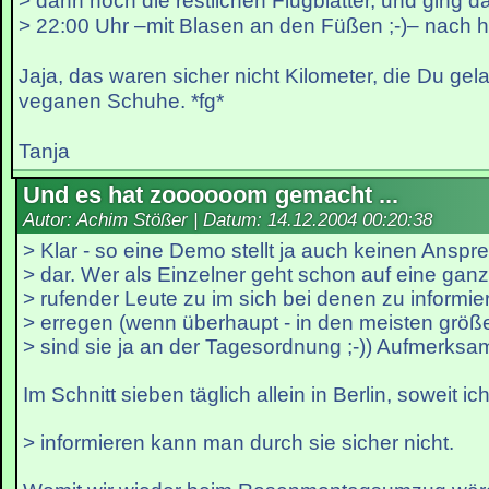
> dann noch die restlichen Flugblätter, und ging 
> 22:00 Uhr –mit Blasen an den Füßen ;-)– nach 
Jaja, das waren sicher nicht Kilometer, die Du gel
veganen Schuhe. *fg*
Tanja
Und es hat zoooooom gemacht ...
Autor: Achim Stößer | Datum:
14.12.2004 00:20:38
> Klar - so eine Demo stellt ja auch keinen Anspr
> dar. Wer als Einzelner geht schon auf eine gan
> rufender Leute zu im sich bei denen zu inform
> erregen (wenn überhaupt - in den meisten größ
> sind sie ja an der Tagesordnung ;-)) Aufmerksam
Im Schnitt sieben täglich allein in Berlin, soweit ic
> informieren kann man durch sie sicher nicht.