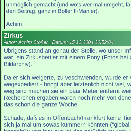
unmöglich gemacht (und wo's wer mal umgeht, fäl
den Beitrag, ganz in Boller II-Manier).
Achim
Zirkus
Autor: Achim Stößer | Datum:
15.12.2004 20:52:04
Übrigens stand an genau der Stelle, wo unser I
war, ein Zirkusbettler mit einem Pony (Fotos bei
Bildarchiv).
Da er sich weigerte, zu veschwienden, wurde e
wegexpediert - bringt aber letztenlich nicht viel,
weg sind machen sie ein paar Meter entfernt wei
Recherchen ergaben waren noch mehr von dene
das schon die ganze Woche.
Schade, daß es in Offenbach/Frankfurt keine Tierr
sich ja mal um sowas kümmern könnten ("global 