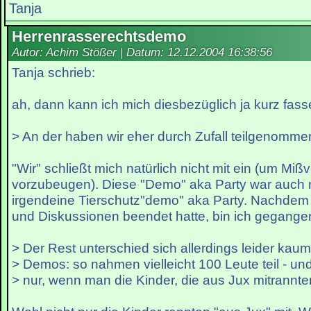
Tanja
Herrenrasserechtsdemo
Autor: Achim Stößer | Datum:
12.12.2004 16:38:56
Tanja schrieb:
ah, dann kann ich mich diesbezüglich ja kurz fass
> An der haben wir eher durch Zufall teilgenommen
"Wir" schließt mich natürlich nicht mit ein (um Mi
vorzubeugen). Diese "Demo" aka Party war auch ni
irgendeine Tierschutz"demo" aka Party. Nachdem ich
und Diskussionen beendet hatte, bin ich gegange
> Der Rest unterschied sich allerdings leider kau
> Demos: so nahmen vielleicht 100 Leute teil - u
> nur, wenn man die Kinder, die aus Jux mitrannten