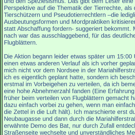
und den Speziesismus. Das gibt dem Leser eine
Perspektive auf die Thematik der Tierrechte, als 
Tierschützern und Pseudotierrechtlern –die ledigl
Ausbeutungsformen und Mordpraktiken kritisier
statt Abschaffung fordern- suggeriert bekommt.
nach war das ausschlaggebend, für das deutlich
Flugblättern.
Die Aktion begann leider etwas später um 15:0
einen etwas anderen Verlauf als ich vorher gepla
mich nicht vor dem Nordsee in der Mariahilferstra
ich es eigentlich geplant hatte, sondern ich besch
erstmal im Vorbeigehen zu verteilen, da ich beme
eine hohe Abnehmerzahl fanden (Eine Erfahrung,
früher beim verteilen von Flugblättern gemacht 
dazu einfach vorbei zu gehen, wenn man einfach
die Zettel in die Luft hält). Ich marschierte erst d
Neubaugasse und dann durch die Mariahilferstra
erwähnte Demo des Bat, nur durch Zufall entdeckt
Straßenseite wechselte und unverständliches M