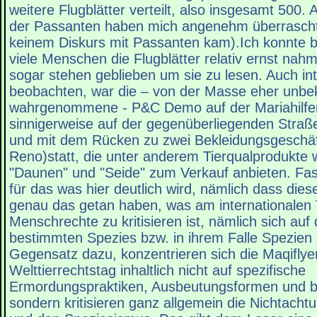
weitere Flugblätter verteilt, also insgesamt 500.
der Passanten haben mich angenehm überrascht
keinem Diskurs mit Passanten kam).Ich konnte 
viele Menschen die Flugblätter relativ ernst nahm
sogar stehen geblieben um sie zu lesen. Auch in
beobachten, war die – von der Masse eher unb
wahrgenommene - P&C Demo auf der Mariahilfer
sinnigerweise auf der gegenüberliegenden Stra
und mit dem Rücken zu zwei Bekleidungsgeschä
Reno)statt, die unter anderem Tierqualprodukte w
"Daunen" und "Seide" zum Verkauf anbieten. Fas
für das was hier deutlich wird, nämlich dass dies
genau das getan haben, was am internationalen 
Menschrechte zu kritisieren ist, nämlich sich auf
bestimmten Spezies bzw. in ihrem Falle Spezien
Gegensatz dazu, konzentrieren sich die Maqifly
Welttierrechtstag inhaltlich nicht auf spezifische
Ermordungspraktiken, Ausbeutungsformen und b
sondern kritisieren ganz allgemein die Nichtacht