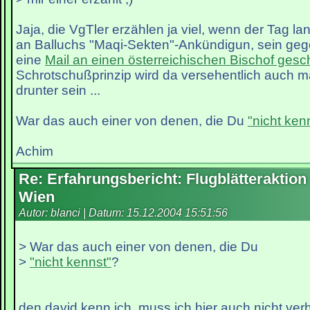
Jaja, die VgTler erzählen ja viel, wenn der Tag lan
an Balluchs "Maqi-Sekten"-Ankündigun, sein gego
eine
Mail an einen österreichischen Bischof gesc
Schrotschußprinzip wird da versehentlich auch ma
drunter sein ...
War das auch einer von denen, die Du
"nicht ken
Achim
Re: Erfahrungsbericht: Flugblätteraktion
Wien
Autor: blanci | Datum:
15.12.2004 15:51:56
> War das auch einer von denen, die Du
>
"nicht kennst"
?
den david kenn ich, muss ich hier auch nicht ver