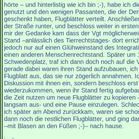
hörte – und hinterlistig wie ich bin ;-), habe ich 
genutzt und den wenigen Passanten, die der D
geschenkt haben, Flugblätter verteilt. Anschließ
der Straße runter, und beschloss weiter in erste
mir der Gedanke kam dass der Vgt möglicherwei
Stand –anlässlich des Tierrechtstages- dort errich
jedoch nur auf einen Glühweinstand des Integra
einen anderen Menschenrechtstand. Später um 
Schwedenplatz, traf ich dann doch noch auf die Vg
gerade dabei waren ihren Stand aufzubauen, ich t
Flugblatt aus, das sie nur zögerlich annahmen. I
Diskussion mit ihnen ein, sondern beschloss erst
wiederzukommen, wenn ihr Stand fertig aufgebaut
die Zeit nutzen um neue Flugblätter zu kopieren
langsam aus- und eine Pause einzulegen. Schlec
ich später am Abend zurückkam, waren sie schon 
dann noch die restlichen Flugblätter, und ging d
–mit Blasen an den Füßen ;-)– nach hause.