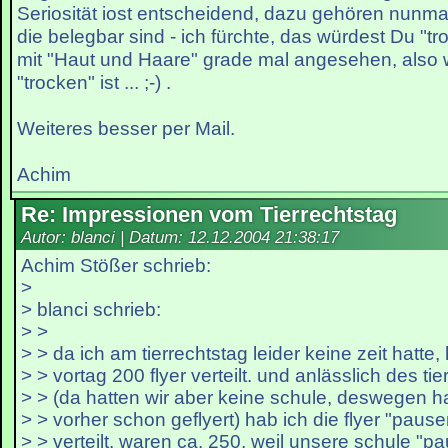
Seriosität iost entscheidend, dazu gehören nunmal
die belegbar sind - ich fürchte, das würdest Du "
mit "Haut und Haare" grade mal angesehen, als
"trocken" ist ... ;-) .
Weiteres besser per Mail.
Achim
Re: Impressionen vom Tierrechtstag
Autor: blanci | Datum:
12.12.2004 21:38:17
Achim Stößer schrieb:
>
> blanci schrieb:
> >
> > da ich am tierrechtstag leider keine zeit hatte
> > vortag 200 flyer verteilt. und anlässlich des ti
> > (da hatten wir aber keine schule, deswegen h
> > vorher schon geflyert) hab ich die flyer "paus
> > verteilt. waren ca. 250, weil unsere schule "p