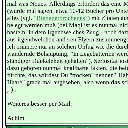
mal was Neues. Allerdings erfordert das eine
(würde mal sagen, etwa 10-12 Bücher pro Unte
alles (vgl.
"Bienenerbrochenes"
) mit Zitaten a
belegt werden muß (bei Maqi ist es nunmal nich
basteln, in dem irgendwelches Zeug - noch dazu
aus irgendwelchen anderen Flyern zusammenge
ich erinnere nur an solchen Unfug wie die durc
wandernde Behauptung, "In Legebatterien werd
ständiger Dunkeleheit gehalten"). Seriosität ios
dazu gehören nunmal knallharte fakten, die bele
fürchte, das würdest Du "trocken" nennen? Ha
Haare" grade mal angesehen, also wenn
das
sch
;-) .
Weiteres besser per Mail.
Achim