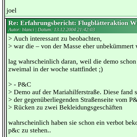
joel
Re: Erfahrungsbericht: Flugblätteraktion W
Autor: blanci | Datum:
13.12.2004 21:42:03
> Auch interessant zu beobachten,
> war die – von der Masse eher unbekümmer
lag wahrscheinlich daran, weil die demo schon
zweimal in der woche stattfindet ;)
> - P&C
> Demo auf der Mariahilferstraße. Diese fand 
> der gegenüberliegenden Straßenseite vom P
> Rücken zu zwei Bekleidungsgeschäften
wahrscheinlich haben sie schon ein verbot b
p&c zu stehen..