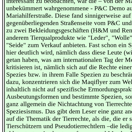
interessant zu beobachten, war die – von der M
unbekümmert wahrgenommene - P&C Demo au
Mariahilferstraße. Diese fand sinnigerweise auf
gegenüberliegenden Straßenseite vom P&C un
zu zwei Bekleidungsgeschäften (H&M und Reno)
anderem Tierqualprodukte wie "Leder", "Wolle
"Seide" zum Verkauf anbieten. Fast schon ein 
hier deutlich wird, nämlich dass diese Leute (w
getan haben, was am internationalen Tag der M
kritisieren ist, nämlich sich auf die Rechte ein
Spezies bzw. in ihrem Falle Spezien zu beschr
dazu, konzentrieren sich die Maqiflyer zum Welt
inhaltlich nicht auf spezifische Ermordungsprak
Ausbeutungsformen und bestimmte Spezien, sond
ganz allgemein die Nichtachtung von Tierrecht
Speziesismus. Das gibt dem Leser eine ganz an
auf die Thematik der Tierrechte, als die, die er 
Tierschützern und Pseudotierrechtlern –die ledig