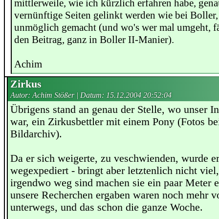
mittlerweile, wie ich kürzlich erfahren habe, ge
vernünftige Seiten gelinkt werden wie bei Boller, 
unmöglich gemacht (und wo's wer mal umgeht, fäl
den Beitrag, ganz in Boller II-Manier).
Achim
Zirkus
Autor: Achim Stößer | Datum:
15.12.2004 20:52:04
Übrigens stand an genau der Stelle, wo unser I
war, ein Zirkusbettler mit einem Pony (Fotos b
Bildarchiv).
Da er sich weigerte, zu veschwienden, wurde 
wegexpediert - bringt aber letztenlich nicht viel
irgendwo weg sind machen sie ein paar Meter en
unsere Recherchen ergaben waren noch mehr v
unterwegs, und das schon die ganze Woche.