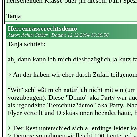
herrschenden Klasse oder (in diesem Fall) Spezi
Tanja
Herrenrasserechtsdemo
Autor: Achim Stößer | Datum:
12.12.2004 16:38:56
Tanja schrieb:
ah, dann kann ich mich diesbezüglich ja kurz f
> An der haben wir eher durch Zufall teilgeno
"Wir" schließt mich natürlich nicht mit ein (u
vorzubeugen). Diese "Demo" aka Party war auch
als irgendeine Tierschutz"demo" aka Party. Na
Flyer verteilt und Diskussionen beendet hatte, 
> Der Rest unterschied sich allerdings leider 
> Demos: so nahmen vielleicht 100 Leute teil -