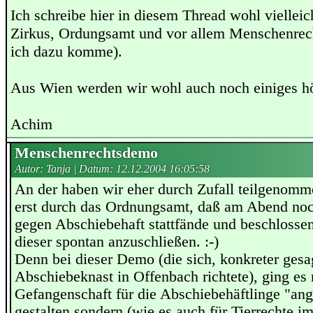
Ich schreibe hier in diesem Thread wohl viellei
Zirkus, Ordungsamt und vor allem Menschenre
ich dazu komme).
Aus Wien werden wir wohl auch noch einiges hör
Achim
Menschenrechtsdemo
Autor: Tanja | Datum:
12.12.2004 16:05:58
An der haben wir eher durch Zufall teilgenomm
erst durch das Ordnungsamt, daß am Abend no
gegen Abschiebehaft stattfände und beschlossen
dieser spontan anzuschließen. :-)
Denn bei dieser Demo (die sich, konkreter gesa
Abschiebeknast in Offenbach richtete), ging es 
Gefangenschaft für die Abschiebehäftlinge "an
gestalten sondern (wie es auch für Tierrechte 