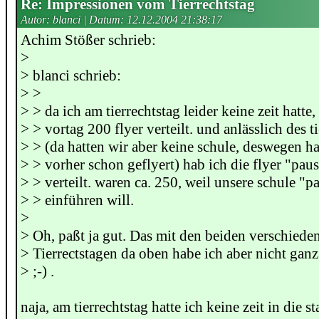
Re: Impressionen vom Tierrechtstag
Autor: blanci | Datum:
12.12.2004 21:38:17
Achim Stößer schrieb:
>
> blanci schrieb:
> >
> > da ich am tierrechtstag leider keine zeit hatte
> > vortag 200 flyer verteilt. und anlässlich des t
> > (da hatten wir aber keine schule, deswegen h
> > vorher schon geflyert) hab ich die flyer "pa
> > verteilt. waren ca. 250, weil unsere schule "
> > einführen will.
>
> Oh, paßt ja gut. Das mit den beiden verschiede
> Tierrectstagen da oben habe ich aber nicht gan
> ;-) .
naja, am tierrechtstag hatte ich keine zeit in die 