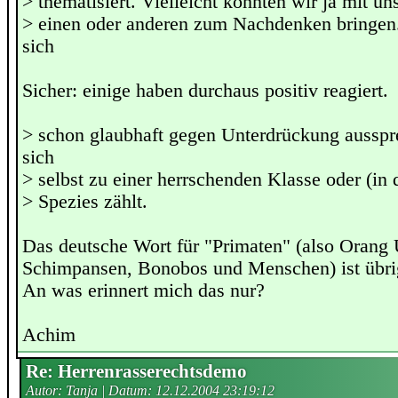
> thematisiert. Vielleicht konnten wir ja mit u
> einen oder anderen zum Nachdenken bringen
sich
Sicher: einige haben durchaus positiv reagiert.
> schon glaubhaft gegen Unterdrückung ausspr
sich
> selbst zu einer herrschenden Klasse oder (in 
> Spezies zählt.
Das deutsche Wort für "Primaten" (also Orang U
Schimpansen, Bonobos und Menschen) ist übrig
An was erinnert mich das nur?
Achim
Re: Herrenrasserechtsdemo
Autor: Tanja | Datum:
12.12.2004 23:19:12