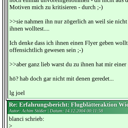
noch einmal unvoreingenommen - dh nicht aus d
Motiven mich zu kritisieren - durch ;-)
>>sie nahmen ihn nur zögerlich an weil sie nich
ihnen wolltest....
Ich denke dass ich ihnen einen Flyer geben wollte
offensichtlich gewesen sein ;-)
>>aber ganz lieb warst du zu ihnen hat mir einer e
hö? hab doch gar nicht mit denen geredet...
lg joel
Re: Erfahrungsbericht: Flugblätteraktion Wi
Autor: Achim Stößer | Datum:
14.12.2004 00:11:58
blanci schrieb:
>