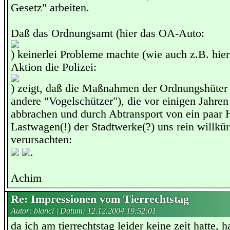
Gesetz" arbeiten.
Daß das Ordnungsamt (hier das OA-Auto:
) keinerlei Probleme machte (wie auch z.B. hier
Aktion die Polizei:
) zeigt, daß die Maßnahmen der Ordnungshüter (
andere "Vogelschützer"), die vor einigen Jahren
abbrachen und durch Abtransport von ein paar 
Lastwagen(!) der Stadtwerke(?) uns rein willkü
verursachten:
.
Achim
Re: Impressionen vom Tierrechtstag
Autor: blanci | Datum:
12.12.2004 19:52:01
da ich am tierrechtstag leider keine zeit hatte, 