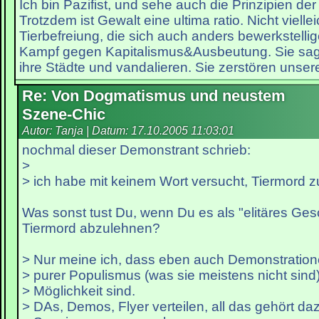
Ich bin Pazifist, und sehe auch die Prinzipien der 
Trotzdem ist Gewalt eine ultima ratio. Nicht viellei
Tierbefreiung, die sich auch anders bewerkstellig
Kampf gegen Kapitalismus&Ausbeutung. Sie sage
ihre Städte und vandalieren. Sie zerstören unser
Re: Von Dogmatismus und neustem
Szene-Chic
Autor: Tanja | Datum:
17.10.2005 11:03:01
nochmal dieser Demonstrant schrieb:
>
> ich habe mit keinem Wort versucht, Tiermord zu
Was sonst tust Du, wenn Du es als "elitäres Ges
Tiermord abzulehnen?
> Nur meine ich, dass eben auch Demonstratione
> purer Populismus (was sie meistens nicht sind)
> Möglichkeit sind.
> DAs, Demos, Flyer verteilen, all das gehört d