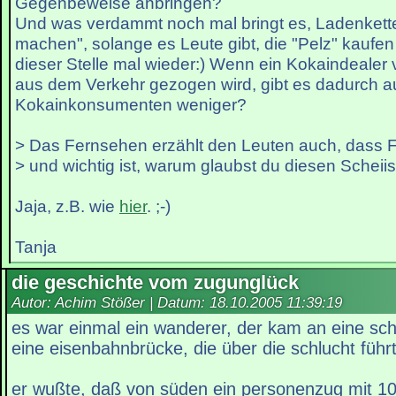
Gegenbeweise anbringen?
Und was verdammt noch mal bringt es, Ladenkette
machen", solange es Leute gibt, die "Pelz" kaufen
dieser Stelle mal wieder:) Wenn ein Kokaindealer 
aus dem Verkehr gezogen wird, gibt es dadurch a
Kokainkonsumenten weniger?
> Das Fernsehen erzählt den Leuten auch, dass F
> und wichtig ist, warum glaubst du diesen Scheii
Jaja, z.B. wie
hier
. ;-)
Tanja
die geschichte vom zugunglück
Autor: Achim Stößer | Datum:
18.10.2005 11:39:19
es war einmal ein wanderer, der kam an eine sch
eine eisenbahnbrücke, die über die schlucht führt
er wußte, daß von süden ein personenzug mit 1