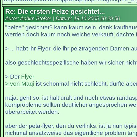
Re: Die ersten Pelze gesichtet...
Autor: Achim Stößer | Datum:
19.10.2005 20:29:50
"pelze" gesichtet? kann kaum sein, dank kaufhaus
werden doch kaum noch welche verkauft, dachte 
> ... habt ihr Flyer, die ihr pelztragenden Damen 
also geschlechtsspezifische haben wir sicher nic
> Der
Flyer
> von Maqi
ist schonmal nicht schlecht, dürfte abe
naja, geht so, ist halt uralt und noch etwas randasp
kernprobleme sollten deutlicher angesprochen wer
überarbeitet werden.
aber der peta-flyer, den du verlinks, ist ja nun typi
nichtmal ansatzweise das eigentliche problem tang