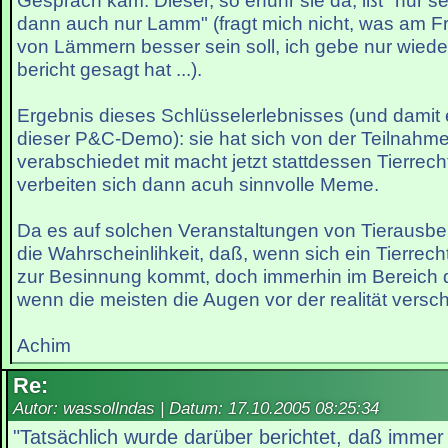
Gespräch kam. Dieser, so erfuhr sie da, ißt "nur se
dann auch nur Lamm" (fragt mich nicht, was am F
von Lämmern besser sein soll, ich gebe nur wiede
bericht gesagt hat ...).
Ergebnis dieses Schlüsselerlebnisses (und damit e
dieser P&C-Demo): sie hat sich von der Teilnahm
verabschiedet mit macht jetzt stattdessen Tierrech
verbeiten sich dann acuh sinnvolle Meme.
Da es auf solchen Veranstaltungen von Tierausbeut
die Wahrscheinlihkeit, daß, wenn sich ein Tierrechtle
zur Besinnung kommt, doch immerhin im Bereich 
wenn die meisten die Augen vor der realität versch
Achim
Re:
Autor: wassollndas | Datum:
17.10.2005 08:25:34
"Tatsächlich wurde darüber berichtet, daß immer