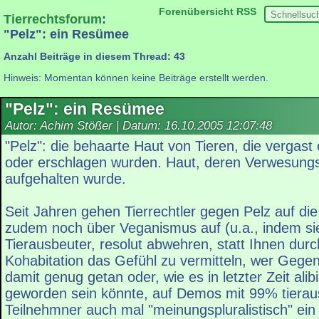
Forenübersicht
RSS
Tierrechtsforum
:
"Pelz": ein Resümee
Anzahl Beiträge in diesem Thread: 43
Hinweis: Momentan können keine Beiträge erstellt werden.
"Pelz": ein Resümee
Autor: Achim Stößer | Datum:
16.10.2005 12:07:48
"Pelz": die behaarte Haut von Tieren, die vergast 
oder erschlagen wurden. Haut, deren Verwesung
aufgehalten wurde.
Seit Jahren gehen Tierrechtler gegen Pelz auf die
zudem noch über Veganismus auf (u.a., indem sie
Tierausbeuter, resolut abwehren, statt Ihnen dur
Kohabitation das Gefühl zu vermitteln, wer Gegen
damit genug getan oder, wie es in letzter Zeit alib
geworden sein könnte, auf Demos mit 99% tiera
Teilnehmner auch mal "meinungspluralistisch" ei