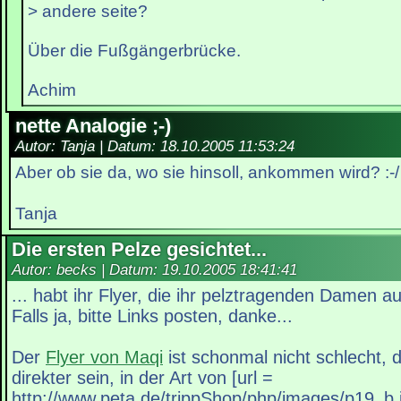
> andere seite?
Über die Fußgängerbrücke.
Achim
nette Analogie ;-)
Autor: Tanja | Datum:
18.10.2005 11:53:24
Aber ob sie da, wo sie hinsoll, ankommen wird? :-/
Tanja
Die ersten Pelze gesichtet...
Autor: becks | Datum:
19.10.2005 18:41:41
... habt ihr Flyer, die ihr pelztragenden Damen a
Falls ja, bitte Links posten, danke...
Der
Flyer von Maqi
ist schonmal nicht schlecht, d
direkter sein, in der Art von [url =
http://www.peta.de/trippShop/php/images/p19_b.jp