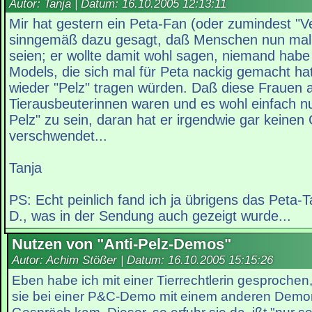
Autor: Tanja | Datum:
16.10.2005 12:13:11
Mir hat gestern ein Peta-Fan (oder zumindest "Ve
sinngemäß dazu gesagt, daß Menschen nun mal 
seien; er wollte damit wohl sagen, niemand hab
Models, die sich mal für Peta nackig gemacht ha
wieder "Pelz" tragen würden. Daß diese Frauen 
Tierausbeuterinnen waren und es wohl einfach nu
Pelz" zu sein, daran hat er irgendwie gar keine
verschwendet...
Tanja
PS: Echt peinlich fand ich ja übrigens das Peta
D., was in der Sendung auch gezeigt wurde...
Nutzen von "Anti-Pelz-Demos"
Autor: Achim Stößer | Datum:
16.10.2005 15:15:26
Eben habe ich mit einer Tierrechtlerin gesprochen, 
sie bei einer P&C-Demo mit einem anderen Demon