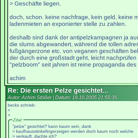
> Geschäfte liegen.
doch, schon. keine nachfrage, kein geld, keine m
ladenmieten an exponierter stelle zu zahlen.
deshalb sind dank der antipelzkampagnen ja auc
die slums abgewandert, während die tollen adress
fußgängerzone etc. von veganen geschäften bele
der durch eine großstadt geht, leicht nachprüfen
"pelzboom" seit jahren ist reine propaganda des 
achim
Re: Die ersten Pelze gesichtet...
Autor: Achim Stößer | Datum:
19.10.2005 21:55:35
becks schrieb:
>
>
Zitat:
"pelze" gesichtet? kann kaum sein, dank
> kaufhausstinkefingerzeigen werden doch kaum noch welche
> verkauft, dachte ich?