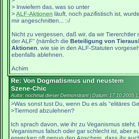
>
> Inwiefern das, was so unter
>
ALF-Aktionen
läuft, noch pazifistisch ist, wur
mir angeschnitten... :-/
Nicht zu vergessen, daß wir, da wir Tiererchtler s
der ALF" (nämlich die
Beteiligung von Tieraus
Aktionen
, wie sie in den ALF-Statuten vorgesehe
ebenfalls ablehnen.
Achim
Re: Von Dogmatismus und neustem
Szene-Chic
Autor: nochmal dieser Demonstrant | Datum:
17.10.2005 1
>Was sonst tust Du, wenn Du es als "elitäres Ge
>Tiermord abzulehnen?
Ich sprach davon, wie ihr zu Veganismus steht. 
Veganismus falsch oder gar schlecht ist, aber 
erwecken oft genug den Anschein, dass ihr auch