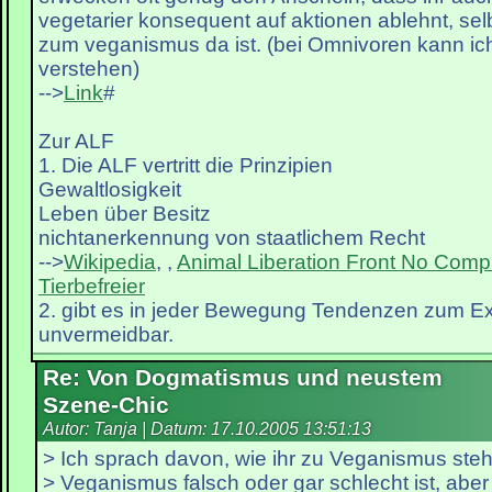
vegetarier konsequent auf aktionen ablehnt, sel
zum veganismus da ist. (bei Omnivoren kann ic
verstehen)
-->
Link
#
Zur ALF
1. Die ALF vertritt die Prinzipien
Gewaltlosigkeit
Leben über Besitz
nichtanerkennung von staatlichem Recht
-->
Wikipedia
, ,
Animal Liberation Front
No Comp
Tierbefreier
2. gibt es in jeder Bewegung Tendenzen zum Ex
unvermeidbar.
Re: Von Dogmatismus und neustem
Szene-Chic
Autor: Tanja | Datum:
17.10.2005 13:51:13
> Ich sprach davon, wie ihr zu Veganismus steht
> Veganismus falsch oder gar schlecht ist, aber