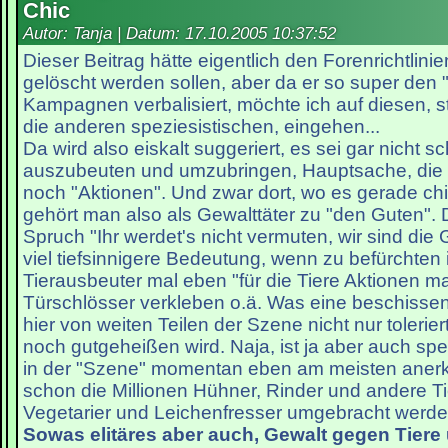
Chic
Autor: Tanja | Datum:
17.10.2005 10:37:52
Dieser Beitrag hätte eigentlich den Forenrichtlin
gelöscht werden sollen, aber da er so super den "
Kampagnen verbalisiert, möchte ich auf diesen, ste
die anderen speziesistischen, eingehen...
Da wird also eiskalt suggeriert, es sei gar nicht s
auszubeuten und umzubringen, Hauptsache, die
noch "Aktionen". Und zwar dort, wo es gerade chic
gehört man also als Gewalttäter zu "den Guten"
Spruch "Ihr werdet's nicht vermuten, wir sind die 
viel tiefsinnigere Bedeutung, wenn zu befürchten 
Tierausbeuter mal eben "für die Tiere Aktionen m
Türschlösser verkleben o.ä. Was eine beschissen
hier von weiten Teilen der Szene nicht nur tolerie
noch gutgeheißen wird. Naja, ist ja aber auch spe
in der "Szene" momentan eben am meisten anerk
schon die Millionen Hühner, Rinder und andere Tie
Vegetarier und Leichenfresser umgebracht werde
Sowas elitäres aber auch, Gewalt gegen Tiere 