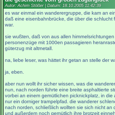
Autor: Achim Stößer | Datum:
18.10.2005 11:42:39
es war einmal ein wanderergruppe, die kam an ei
daß eine eisenbahnbrücke, die über die schlucht f
war.
sie wußten, daß von aus allen himmelsrichtunge
personenzüge mit 1000en passagieren heranraste
güterzug mit altmetall.
na, liebe leser, was hättet ihr getan an stelle der
ja, eben.
aber nun wollt ihr sicher wissen, was die wande
nun, nach norden führte eine breite asphaltierte 
vorbei an einem gemütlichen picknickplatz, in die
nur ein dorniger trampelpfad. die wanderer schle
nach norden, schließlich wollten sie sich nicht an
und außerdem noch gemütlich ihre brotzeit einn