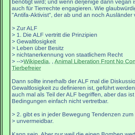
benötigt wird; und wenn derjenige dann vegan i
auch für Tierrechte engagieren. Wie glaubwürd
"Antifa-Aktivist", der ab und an noch Ausländer 
> Zur ALF
> 1. Die ALF vertritt die Prinzipien
> Gewaltlosigkeit
> Leben über Besitz
> nichtanerkennung von staatlichem Recht
> -->
Wikipedia
, ,
Animal Liberation Front
No Co
Tierbefreier
Dann sollte innerhalb der ALF mal die Diskussio
Gewaltlosigkeit zu definieren ist, geführt werden
auch mal als Teil der ALF begriffen, aber das ist
Bedingungen einfach nicht vertretbar.
> 2. gibt es in jeder Bewegung Tendenzen zum 
> unvermeidbar.
Kann sein. Aber nur weil die einen Bomben wer