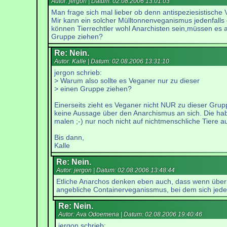
Autor: jergon | Datum:
02.08.2006 13:01:03
Man frage sich mal lieber ob denn antispeziesistische 
Mir kann ein solcher Mülltonnenveganismus jedenfalls g
können Tierrechtler wohl Anarchisten sein,müssen es a
Gruppe ziehen?
Re: Nein.
Autor: Kalle | Datum:
02.08.2006 13:31:10
jergon schrieb:
> Warum also sollte es Veganer nur zu dieser
> einen Gruppe ziehen?
Einerseits zieht es Veganer nicht NUR zu dieser Grup
keine Aussage über den Anarchismus an sich. Die habe
malen ;-) nur noch nicht auf nichtmenschliche Tiere 
Bis dann,
Kalle
Re: Nein.
Autor: jergon | Datum:
02.08.2006 13:48:44
Etliche Anarchos denken eben auch, dass wenn überha
angebliche Containerveganissmus, bei dem sich jed
Re: Nein.
Autor: Ava Odoemena | Datum:
02.08.2006 19:40:46
jergon schrieb: