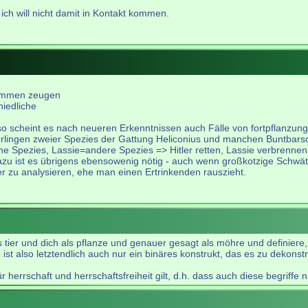
ich will nicht damit in Kontakt kommen.
kommen zeugen
iedliche
t - so scheint es nach neueren Erkenntnissen auch Fälle von fortpflan
ngen zweier Spezies der Gattung Heliconius und manchen Buntbarsch-A
ine Spezies, Lassie=andere Spezies => Hitler retten, Lassie verbrenn
azu ist es übrigens ebensowenig nötig - auch wenn großkotzige Schwätz
er zu analysieren, ehe man einen Ertrinkenden rauszieht.
 tier und dich als pflanze und genauer gesagt als möhre und definiere
 also letztendlich auch nur ein binäres konstrukt, das es zu dekonstru
ür herrschaft und herrschaftsfreiheit gilt, d.h. dass auch diese begriffe 