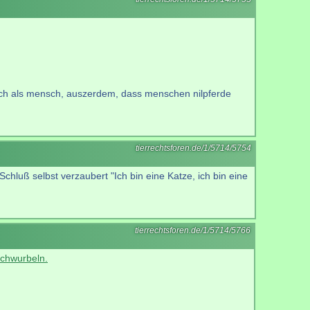
d mich als mensch, auszerdem, dass menschen nilpferde
tierrechtsforen.de/1/5714/5754
hluß selbst verzaubert "Ich bin eine Katze, ich bin eine
tierrechtsforen.de/1/5714/5766
schwurbeln.