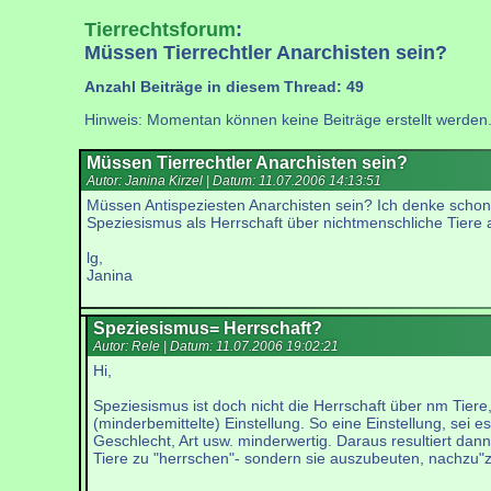
Tierrechtsforum
:
Müssen Tierrechtler Anarchisten sein?
Anzahl Beiträge in diesem Thread: 49
Hinweis: Momentan können keine Beiträge erstellt werden
Müssen Tierrechtler Anarchisten sein?
Autor: Janina Kirzel | Datum:
11.07.2006 14:13:51
Müssen Antispeziesten Anarchisten sein? Ich denke scho
Speziesismus als Herrschaft über nichtmenschliche Tiere 
lg,
Janina
Speziesismus= Herrschaft?
Autor: Rele | Datum:
11.07.2006 19:02:21
Hi,
Speziesismus ist doch nicht die Herrschaft über nm Tiere
(minderbemittelte) Einstellung. So eine Einstellung, sei 
Geschlecht, Art usw. minderwertig. Daraus resultiert da
Tiere zu "herrschen"- sondern sie auszubeuten, nachzu"