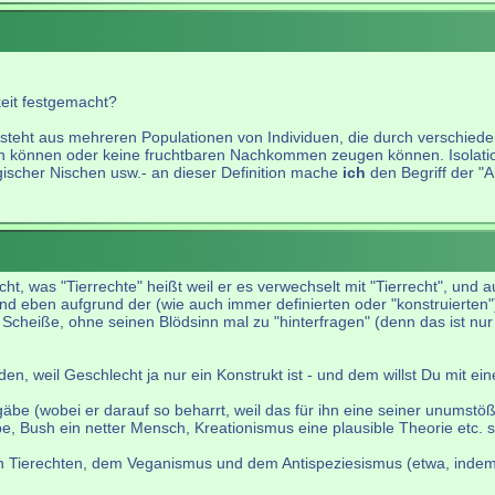
keit festgemacht?
s besteht aus mehreren Populationen von Individuen, die durch verschi
anzen können oder keine fruchtbaren Nachkommen zeugen können. Isola
ischer Nischen usw.- an dieser Definition mache
ich
den Begriff der "Ar
 nicht, was "Tierrechte" heißt weil er es verwechselt mit "Tierrecht", und
emand eben aufgrund der (wie auch immer definierten oder "konstruierten
 Scheiße, ohne seinen Blödsinn mal zu "hinterfragen" (denn das ist nur
n, weil Geschlecht ja nur ein Konstrukt ist - und dem willst Du mit 
gäbe (wobei er darauf so beharrt, weil das für ihn eine seiner unumstö
be, Bush ein netter Mensch, Kreationismus eine plausible Theorie etc. 
en Tierechten, dem Veganismus und dem Antispeziesismus (etwa, indem e