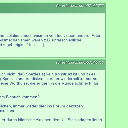
tierrechtsforen.de/1/5714/5755
edene Isolationsmechanismen von Individuen anderer Arten
tionsmechanismen wären z.B. unterschiedliche
tzugehörigkeit" fest... :-)
tierrechtsforen.de/1/5714/5756
 auch nicht, daß Spezies a) kein Konstrukt ist und b) es
") Spezies andere diskriminiert, er wiederholt immer nur
 eine Worthülse, die er gern in die Runde schmeißt, für
einem Biobuch kommen?
ßlichen, immer wieder hier ins Forum gekotzen
sein kann.
r durch idiotische Aktionen dem UL Steilvorlagen liefert