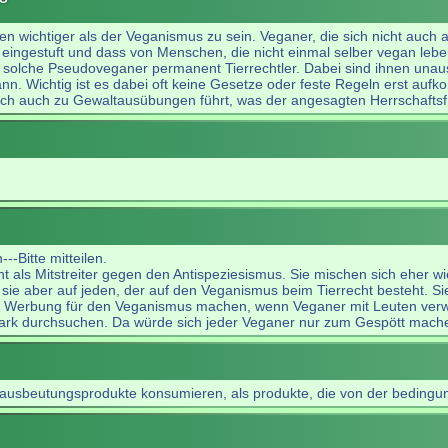
en wichtiger als der Veganismus zu sein. Veganer, die sich nicht auch
ig eingestuft und dass von Menschen, die nicht einmal selber vegan le
 solche Pseudoveganer permanent Tierrechtler. Dabei sind ihnen unau
kann. Wichtig ist es dabei oft keine Gesetze oder feste Regeln erst a
ch auch zu Gewaltausübungen führt, was der angesagten Herrschaftsfrei
--Bitte mitteilen.
ht als Mitstreiter gegen den Antispeziesismus. Sie mischen sich eher wi
ie aber auf jeden, der auf den Veganismus beim Tierrecht besteht. Sie 
 Werbung für den Veganismus machen, wenn Veganer mit Leuten verwech
uark durchsuchen. Da würde sich jeder Veganer nur zum Gespött mach
e ausbeutungsprodukte konsumieren, als produkte, die von der bedingu