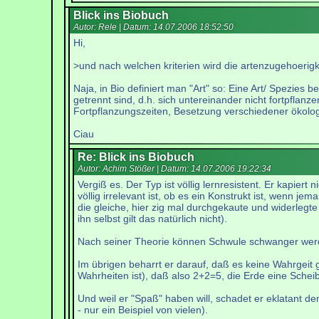
Blick ins Biobuch
Autor: Rele | Datum:
14.07.2006 18:52:50
Hi,
>und nach welchen kriterien wird die artenzugehoerig
Naja, in Bio definiert man "Art" so: Eine Art/ Spezie
getrennt sind, d.h. sich untereinander nicht fortpfl
Fortpflanzungszeiten, Besetzung verschiedener ökolog
Ciau
Re: Blick ins Biobuch
Autor: Achim Stößer | Datum:
14.07.2006 19:22:34
Vergiß es. Der Typ ist völlig lernresistent. Er kapiert
völlig irrelevant ist, ob es ein Konstrukt ist, wenn j
die gleiche, hier zig mal durchgekaute und widerlegte
ihn selbst gilt das natürlich nicht).
Nach seiner Theorie können Schwule schwanger werde
Im übrigen beharrt er darauf, daß es keine Wahrgeit 
Wahrheiten ist), daß also 2+2=5, die Erde eine Schei
Und weil er "Spaß" haben will, schadet er eklatant d
- nur ein Beispiel von vielen).