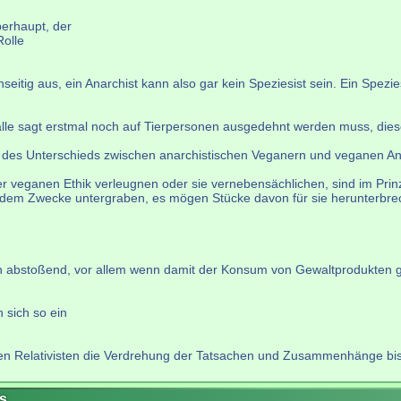
erhaupt, der
Rolle
tig aus, ein Anarchist kann also gar kein Speziesist sein. Ein Spezies
Kalle sagt erstmal noch auf Tierpersonen ausgedehnt werden muss, dies
des Unterschieds zwischen anarchistischen Veganern und veganen An
 veganen Ethik verleugnen oder sie vernebensächlichen, sind im Prinzip
zu dem Zwecke untergraben, es mögen Stücke davon für sie herunterbre
 abstoßend, vor allem wenn damit der Konsum von Gewaltprodukten ger
 sich so ein
schen Relativisten die Verdrehung der Tatsachen und Zusammenhänge bi
s