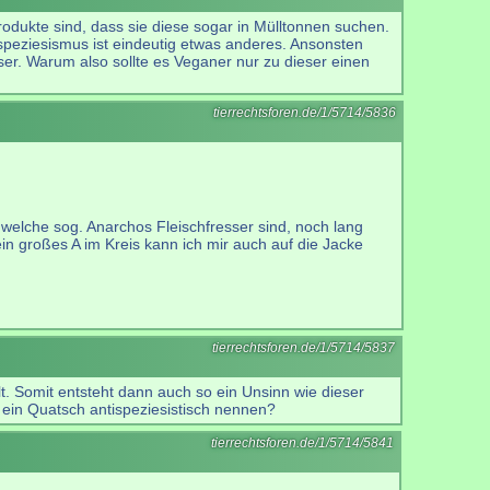
produkte sind, dass sie diese sogar in Mülltonnen suchen.
ispeziesismus ist eindeutig etwas anderes. Ansonsten
ser. Warum also sollte es Veganer nur zu dieser einen
tierrechtsforen.de/1/5714/5836
dwelche sog. Anarchos Fleischfresser sind, noch lang
n großes A im Kreis kann ich mir auch auf die Jacke
tierrechtsforen.de/1/5714/5837
. Somit entsteht dann auch so ein Unsinn wie dieser
ein Quatsch antispeziesistisch nennen?
tierrechtsforen.de/1/5714/5841