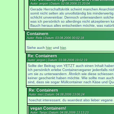
Autor: jergon | Datum:
02.08.2006 21:20:04
Gerade Herrschaftskritik scheint manchen Anarchist
somit nicht selten als unvollständig bis minderwert
schlicht unvereinbar. Dennoch unterwandern solche
was ich persönlich so allerdings nicht akzeptieren 
Bauch heraus alles entscheiden möchte, was natürli
Containern
Autor: Rele | Datum:
03.08.2006 00:02:18
Siehe auch
hier
und
hier
.
Re: Containern
Autor: jergon | Datum:
03.08.2006 19:02:19
Sollte der Beitrag von YETZT auch einen Inhalt haben-
Ich persönlich erlebe Containerveganer jedenfalls nic
um sie zu unterwandern. Ähnlich wie diese schiessen s
keiner geschenkt haben möchte. Wie sollte man auch
sind, dass sie sogar Müllcontainer nach Käse und Q
Re: Containern
Autor: moi | Datum:
04.08.2006 13:06:24
hoechst interessant. du wuerdest also lieber vegan
vegan Containern!
Autor: Tanja | Datum:
04.08.2006 13:13:23