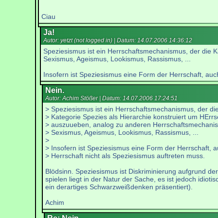
Ciau
Ja!
Autor: yetzt (not logged in) | Datum:
14.07.2006 14:36:12
Speziesismus ist ein Herrschaftsmechanismus, der die 
Sexismus, Ageismus, Lookismus, Rassismus, ...
Insofern ist Speziesismus eine Form der Herrschaft, auc
Nein.
Autor: Achim Stößer | Datum:
14.07.2006 17:24:51
> Speziesismus ist ein Herrschaftsmechanismus, der di
> Kategorie Spezies als Hierarchie konstruiert um HErrs
> auszuueben, analog zu anderen Herrschaftsmechani
> Sexismus, Ageismus, Lookismus, Rassismus, ...
>
> Insofern ist Speziesismus eine Form der Herrschaft, 
> Herrschaft nicht als Speziesismus auftreten muss.
Blödsinn. Speziesismus ist Diskriminierung aufgrund d
spielen liegt in der Natur der Sache, es ist jedoch idi
ein derartiges Schwarzweißdenken präsentiert).
Achim