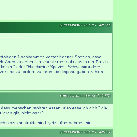
tierrechtsforen.de/1/5714/5765
zungsfähigen Nachkommen verschiedener Spezies, etwa
rten zu geben - reicht sie mehr als aus in der Praxis
en lassen" oder "Hund=eine Spezies, Schwein=andere
er das zu fordern zu ihren Lieblingsaufgaben zählen -
tierrechtsforen.de/1/5714/5831
, dass menschen möhren essen, also esse ich dich." die
ieren gilt, nicht wahr?
nichts als konstrukte sind. yetzt, übernehmen sie!
tierrechtsforen.de/1/5714/5834