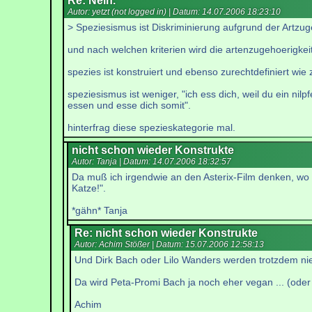
Re: Nein.
Autor: yetzt (not logged in) | Datum:
14.07.2006 18:23:10
> Speziesismus ist Diskriminierung aufgrund der Artzug
und nach welchen kriterien wird die artenzugehoerigke
spezies ist konstruiert und ebenso zurechtdefiniert wie 
speziesismus ist weniger, "ich ess dich, weil du ein ni
essen und esse dich somit".
hinterfrag diese spezieskategorie mal.
nicht schon wieder Konstrukte
Autor: Tanja | Datum:
14.07.2006 18:32:57
Da muß ich irgendwie an den Asterix-Film denken, wo e
Katze!".
*gähn* Tanja
Re: nicht schon wieder Konstrukte
Autor: Achim Stößer | Datum:
15.07.2006 12:58:13
Und Dirk Bach oder Lilo Wanders werden trotzdem ni
Da wird Peta-Promi Bach ja noch eher vegan ... (oder 
Achim