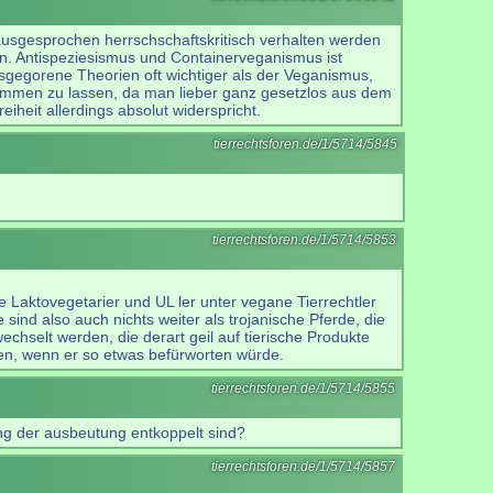
 ausgesprochen herrschschaftskritisch verhalten werden
ben. Antispeziesismus und Containerveganismus ist
sgegorene Theorien oft wichtiger als der Veganismus,
ufkommen zu lassen, da man lieber ganz gesetzlos aus dem
heit allerdings absolut widerspricht.
tierrechtsforen.de/1/5714/5845
tierrechtsforen.de/1/5714/5853
e Laktovegetarier und UL ler unter vegane Tierrechtler
sind also auch nichts weiter als trojanische Pferde, die
selt werden, die derart geil auf tierische Produkte
en, wenn er so etwas befürworten würde.
tierrechtsforen.de/1/5714/5855
ng der ausbeutung entkoppelt sind?
tierrechtsforen.de/1/5714/5857