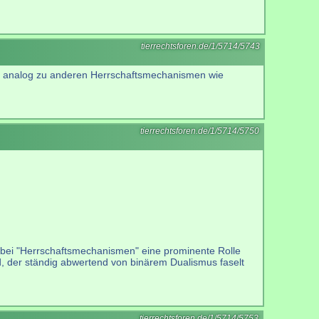
tierrechtsforen.de/1/5714/5743
en, analog zu anderen Herrschaftsmechanismen wie
tierrechtsforen.de/1/5714/5750
dabei "Herrschaftsmechanismen" eine prominente Rolle
nd, der ständig abwertend von binärem Dualismus faselt
tierrechtsforen.de/1/5714/5753