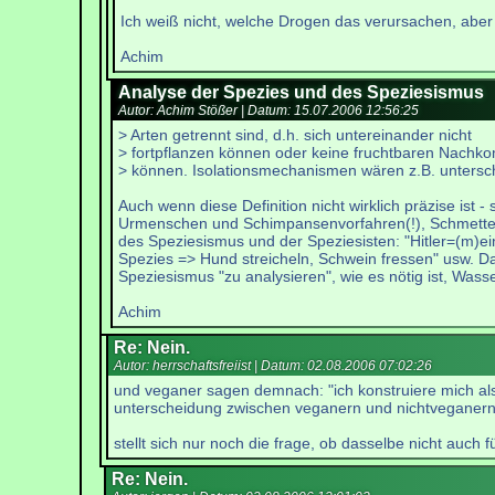
Ich weiß nicht, welche Drogen das verursachen, aber 
Achim
Analyse der Spezies und des Speziesismus
Autor: Achim Stößer | Datum:
15.07.2006 12:56:25
> Arten getrennt sind, d.h. sich untereinander nicht
> fortpflanzen können oder keine fruchtbaren Nach
> können. Isolationsmechanismen wären z.B. untersch
Auch wenn diese Definition nicht wirklich präzise is
Urmenschen und Schimpansenvorfahren(!), Schmetterli
des Speziesismus und der Speziesisten: "Hitler=(m)e
Spezies => Hund streicheln, Schwein fressen" usw. D
Speziesismus "zu analysieren", wie es nötig ist, Wass
Achim
Re: Nein.
Autor: herrschaftsfreiist | Datum:
02.08.2006 07:02:26
und veganer sagen demnach: "ich konstruiere mich als
unterscheidung zwischen veganern und nichtveganern ist
stellt sich nur noch die frage, ob dasselbe nicht auch f
Re: Nein.