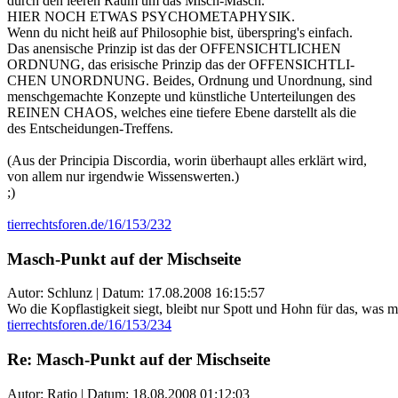
durch den leeren Raum um das Misch-Masch.
HIER NOCH ETWAS PSYCHOMETAPHYSIK.
Wenn du nicht heiß auf Philosophie bist, überspring's einfach.
Das anensische Prinzip ist das der OFFENSICHTLICHEN
ORDNUNG, das erisische Prinzip das der OFFENSICHTLI-
CHEN UNORDNUNG. Beides, Ordnung und Unordnung, sind
menschgemachte Konzepte und künstliche Unterteilungen des
REINEN CHAOS, welches eine tiefere Ebene darstellt als die
des Entscheidungen-Treffens.
(Aus der Principia Discordia, worin überhaupt alles erklärt wird,
von allem nur irgendwie Wissenswerten.)
;)
tierrechtsforen.de/16/153/232
Masch-Punkt auf der Mischseite
Autor: Schlunz | Datum:
17.08.2008 16:15:57
Wo die Kopflastigkeit siegt, bleibt nur Spott und Hohn für das, was m
tierrechtsforen.de/16/153/234
Re: Masch-Punkt auf der Mischseite
Autor: Ratio | Datum:
18.08.2008 01:12:03