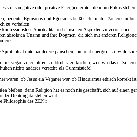
ziesismus negative oder positive Energien erntet, denn im Fokus stehen 
ten, bedeutet Egoismus und Egoismus beißt sich mit den Zielen spiritue
sch zu verhalten.
e konfessionslose Spiritualität mit ethischen Aspekten zu vermischen.
 ihren absoluten Unsinn und ihre Dogmen, die sich mit anderen Religione
inden?
e Spiritualität miteinander verpanschen, laut und energisch zu widers
 autark vegan zu ernähren, zu blöd ist zu kochen, weil wir das in Zeiten
chuhen nichts anderes versteht, als Gummistiefel.
r waren, ob Jesus ein Veganer war, ob Hinduismus ethisch korrekt ist (
ßen bleiben, denn Religion hat es noch nie geschafft, sich auf einen 
eller Deutung darstellen wird.
ie Philosophie des ZEN):