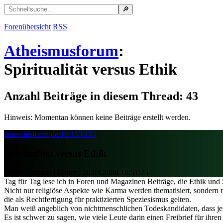
Forenübersicht
RSS
Atheismusforum
:
Spiritualität versus Ethik
Anzahl Beiträge in diesem Thread: 43
Hinweis: Momentan können keine Beiträge erstellt werden.
tierrechtsforen.de/16/153/153
Spiritualität versus Ethik
Autor: Schlunz | Datum:
20.03.2008 18:51:25
Tag für Tag lese ich in Foren und Magazinen Beiträge, die Ethik und
Nicht nur religiöse Aspekte wie Karma werden thematisiert, sondern 
die als Rechtfertigung für praktizierten Speziesismus gelten.
Man weiß angeblich von nichtmenschlichen Todeskandidaten, dass je
Es ist schwer zu sagen, wie viele Leute darin einen Freibrief für ihre