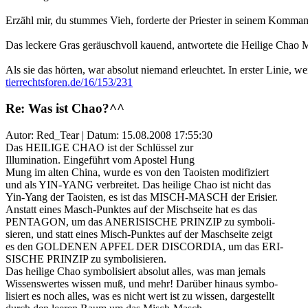
Erzähl mir, du stummes Vieh, forderte der Priester in seinem Komman
Das leckere Gras geräuschvoll kauend, antwortete die Heilige Chao
Als sie das hörten, war absolut niemand erleuchtet. In erster Linie, w
tierrechtsforen.de/16/153/231
Re: Was ist Chao?^^
Autor: Red_Tear | Datum:
15.08.2008 17:55:30
Das HEILIGE CHAO ist der Schlüssel zur
Illumination. Eingeführt vom Apostel Hung
Mung im alten China, wurde es von den Taoisten modifiziert
und als YIN-YANG verbreitet. Das heilige Chao ist nicht das
Yin-Yang der Taoisten, es ist das MISCH-MASCH der Erisier.
Anstatt eines Masch-Punktes auf der Mischseite hat es das
PENTAGON, um das ANERISISCHE PRINZIP zu symboli-
sieren, und statt eines Misch-Punktes auf der Maschseite zeigt
es den GOLDENEN APFEL DER DISCORDIA, um das ERI-
SISCHE PRINZIP zu symbolisieren.
Das heilige Chao symbolisiert absolut alles, was man jemals
Wissenswertes wissen muß, und mehr! Darüber hinaus symbo-
lisiert es noch alles, was es nicht wert ist zu wissen, dargestellt