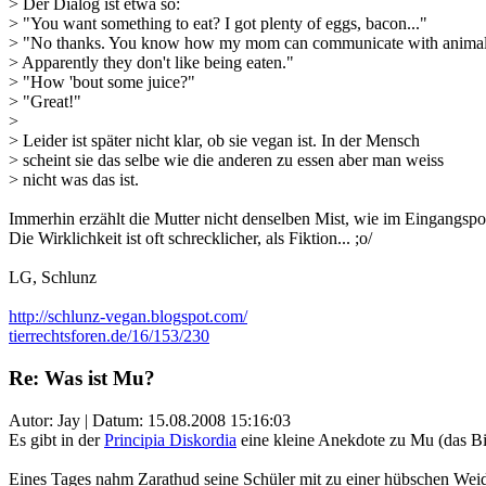
> Der Dialog ist etwa so:
> "You want something to eat? I got plenty of eggs, bacon..."
> "No thanks. You know how my mom can communicate with anima
> Apparently they don't like being eaten."
> "How 'bout some juice?"
> "Great!"
>
> Leider ist später nicht klar, ob sie vegan ist. In der Mensch
> scheint sie das selbe wie die anderen zu essen aber man weiss
> nicht was das ist.
Immerhin erzählt die Mutter nicht denselben Mist, wie im Eingangsp
Die Wirklichkeit ist oft schrecklicher, als Fiktion... ;o/
LG, Schlunz
http://schlunz-vegan.blogspot.com/
tierrechtsforen.de/16/153/230
Re: Was ist Mu?
Autor: Jay | Datum:
15.08.2008 15:16:03
Es gibt in der
Principia Diskordia
eine kleine Anekdote zu Mu (das Bil
Eines Tages nahm Zarathud seine Schüler mit zu einer hübschen Weide 