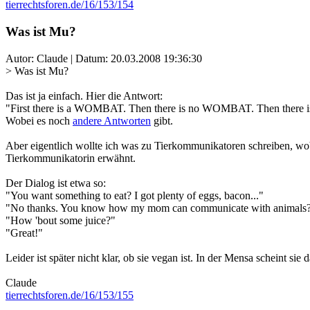
tierrechtsforen.de/16/153/154
Was ist Mu?
Autor: Claude | Datum:
20.03.2008 19:36:30
> Was ist Mu?
Das ist ja einfach. Hier die Antwort:
"First there is a WOMBAT. Then there is no WOMBAT. Then there i
Wobei es noch
andere Antworten
gibt.
Aber eigentlich wollte ich was zu Tierkommunikatoren schreiben, wob
Tierkommunikatorin erwähnt.
Der Dialog ist etwa so:
"You want something to eat? I got plenty of eggs, bacon..."
"No thanks. You know how my mom can communicate with animals? Ap
"How 'bout some juice?"
"Great!"
Leider ist später nicht klar, ob sie vegan ist. In der Mensa scheint sie
Claude
tierrechtsforen.de/16/153/155