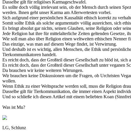
Dasselbe gilt für religiöses Karmageschwafel.
Es sollte doch völlig irrelevant sein, ob der Mensch durch seinen Spe
werden. Ihnen geht unser Karma am Allerwertesten vorbei.
Sich aufgrund einer persönlichen Kausalität ethisch korrekt zu verhal
Somit sollte Ethik als solche argumentativ völlig ausreichen, sich ethi
Es bringt absolut gar nichts, seinen Glauben, seine Religion oder sein
Jede Religion hat ihre für mittelalterliche Zeiten geltenden Gesetze,
Wie soll man also über Religion einen weltweiten ethischen Nenner f
Das einzige, was man auf diesem Wege findet, ist Verwirrung.
Und deshalb ist es wichtig, allen Menschen, die Ethik und persönlich
Tierkommunikatoren handelt.
Es reicht doch, dass der Großteil dieser Gesellschaft zu blöd ist, sich
Es reicht doch, dass der Großteil dieser Gesellschaft unter veganen S
Da brauchen wir keine weiteren Wirrungen.
Wir brauchen keine Diskussionen um die Fragen, ob Urchristen Vegane
wollen.
Wenn Ethik zu einer Weltsprache werden soll, muss die Religion drau
Dasselbe gilt für Tierkommunikation, die immer einen Aspekt individu
Und so schließe ich diesen Artikel mit einem beliebten Koan (Sinnfre
Was ist Mu?
LG, Schlunz