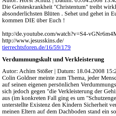
Autor: Horst Schulz | Datum:
05.04.2008 13:4
Die Geisteskrankheit "Christentum" treibt wirkl
absonderlichsten Blüten . Sehet und gehet in E
kommen DIE über Euch !
http://de.youtube.com/watch?v=S4-vGNr6m4
http://www.jesusskins.de/
tierrechtsforen.de/16/59/179
Verdummungskult und Verkleisterung
Autor: Achim Stößer | Datum:
18.04.2008 15:
Colin Goldner meinte zum Thema, jeder Mensc
auf seinen eigenen persönlichen Verdummungsk
sich jedoch gegen "die Verkleisterung der Geh
aus (im konkreten Fall ging es um "Schutzenge
unterstellte Existenz den Kindern Sicherheit ver
meinen Eltern auf dem Dachboden stand ein s