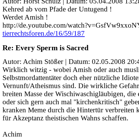
Autor: Horst Schulz | Datum:
05.04.2008 13:2
Kehred ab vom Pfade der Untugend !
Werdet Amish !
http://de.youtube.com/watch?v=GsfVw9xxoN
tierrechtsforen.de/16/59/187
Re: Every Sperm is Sacred
Autor: Achim Stößer | Datum:
02.05.2008 20:
Wirklich witzig - wobei Amish oder auch musl
Selbstmordattentäter doch eher nützliche Idiot
Vernunft/Atheismus sind. Die wirkliche Gefahr
breiten Masse der Wischiwaschigläubigen, die 
oder sich gern auch mal "kirchenkritisch" geben
kranken Meme durch die Hintertür verbreiten
für Akzeptanz theistischen Wahns schaffen.
Achim