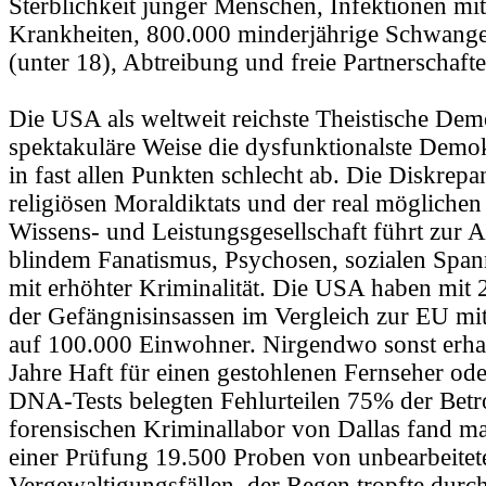
Sterblichkeit junger Menschen, Infektionen mit
Krankheiten, 800.000 minderjährige Schwange
(unter 18), Abtreibung und freie Partnerschafte
Die USA als weltweit reichste Theistische Demo
spektakuläre Weise die dysfunktionalste Demok
in fast allen Punkten schlecht ab. Die Diskrepan
religiösen Moraldiktats und der real möglichen 
Wissens- und Leistungsgesellschaft führt zur 
blindem Fanatismus, Psychosen, sozialen Spa
mit erhöhter Kriminalität. Die USA haben mit
der Gefängnisinsassen im Vergleich zur EU mi
auf 100.000 Einwohner. Nirgendwo sonst erha
Jahre Haft für einen gestohlenen Fernseher oder
DNA-Tests belegten Fehlurteilen 75% der Betr
forensischen Kriminallabor von Dallas fand m
einer Prüfung 19.500 Proben von unbearbeitet
Vergewaltigungsfällen, der Regen tropfte durc