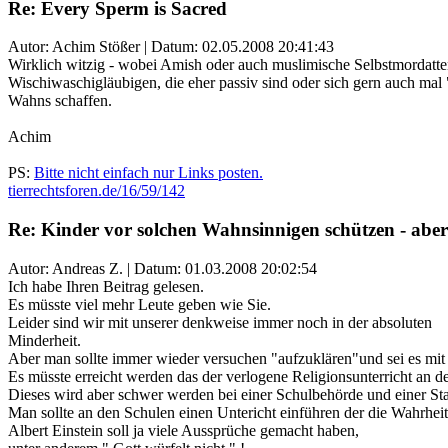
Re: Every Sperm is Sacred
Autor: Achim Stößer | Datum:
02.05.2008 20:41:43
Wirklich witzig - wobei Amish oder auch muslimische Selbstmordatten
Wischiwaschigläubigen, die eher passiv sind oder sich gern auch mal
Wahns schaffen.
Achim
PS:
Bitte nicht einfach nur Links posten.
tierrechtsforen.de/16/59/142
Re: Kinder vor solchen Wahnsinnigen schützen - aber
Autor: Andreas Z. | Datum:
01.03.2008 20:02:54
Ich habe Ihren Beitrag gelesen.
Es müsste viel mehr Leute geben wie Sie.
Leider sind wir mit unserer denkweise immer noch in der absoluten
Minderheit.
Aber man sollte immer wieder versuchen "aufzuklären"und sei es mit 
Es müsste erreicht werden das der verlogene Religionsunterricht an d
Dieses wird aber schwer werden bei einer Schulbehörde und einer Staat
Man sollte an den Schulen einen Untericht einführen der die Wahrheit
Albert Einstein soll ja viele Aussprüche gemacht haben,