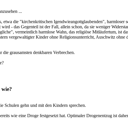
nzusehen ...
, etwa die "kirchenkritischen Igendwieangottglaubenden", harmloser s
wird - das Gegenteil ist der Fall, allein schon, da sie weniger Widers
lltägliche", vermeintlich harmlose Wahn, das religiöse Mitläufertum, i
stern vergewaltigter Kinder ohne Religionsunterricht, Auschwitz ohne 
 für die grausamsten denkbaren Verbrechen.
e?
 wie?
 die Schulen gehn und mit den Kindern sprechen.
bereits wie eine Droge festgesetzt hat. Optimaler Drogenentzug ist da