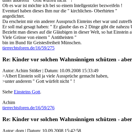
unter anderem " Gott würfelt nicht " !
Ob es war ist möchte ich bei so einem Intellgentzler bezweifeln !
Eventuel haben dieses Ihm nur die " kirchlichen- Oberhirten "
angedichtet.
Da erscheint mir ein anderer Ausspruch Einteins eher war und zutreff
Er soll mal gesagt haben: " Er glaube das es 2 Dinge gibt die nahezu 
Bezieht man dieses auf die Gläubigen in dieser Welt, so hat Einstein a
Viele Grüsse von einem " Antitheisten "
bin im Bund für Geistesfreiheit Münschen.
tierrechtsforen.de/16/59/275
Re: Kinder vor solchen Wahnsinnigen schützen - aber
Autor: Achim Stößer | Datum:
10.09.2008 15:33:49
>Albert Einstein soll ja viele Aussprüche gemacht haben,
>unter anderem " Gott würfelt nicht " !
Siehe
Einsteins Gott
.
Achim
tierrechtsforen.de/16/59/276
Re: Kinder vor solchen Wahnsinnigen schützen - aber
Autor: dom | Datum:
10.09.2008 15:42:58