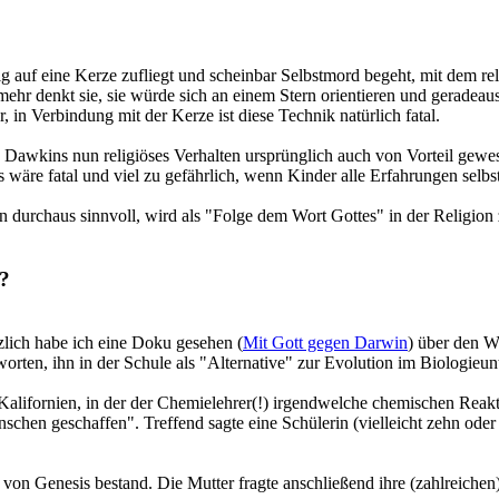
ig auf eine Kerze zufliegt und scheinbar Selbstmord begeht, mit dem re
ehr denkt sie, sie würde sich an einem Stern orientieren und geradeaus 
 in Verbindung mit der Kerze ist diese Technik natürlich fatal.
 Dawkins nun religiöses Verhalten ursprünglich auch von Vorteil gewes
Es wäre fatal und viel zu gefährlich, wenn Kinder alle Erfahrungen sel
n durchaus sinnvoll, wird als "Folge dem Wort Gottes" in der Religion
e?
rzlich habe ich eine Doku gesehen (
Mit Gott gegen Darwin
) über den W
orten, ihn in der Schule als "Alternative" zur Evolution im Biologieunt
Kalifornien, in der der Chemielehrer(!) irgendwelche chemischen Reakt
hen geschaffen". Treffend sagte eine Schülerin (vielleicht zehn oder e
on Genesis bestand. Die Mutter fragte anschließend ihre (zahlreichen)