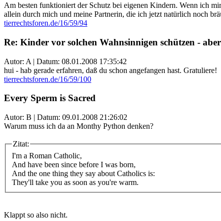
Am besten funktioniert der Schutz bei eigenen Kindern. Wenn ich mir
allein durch mich und meine Partnerin, die ich jetzt natürlich noch b
tierrechtsforen.de/16/59/94
Re: Kinder vor solchen Wahnsinnigen schützen - aber
Autor: A | Datum:
08.01.2008 17:35:42
hui - hab gerade erfahren, daß du schon angefangen hast. Gratuliere!
tierrechtsforen.de/16/59/100
Every Sperm is Sacred
Autor: B | Datum:
09.01.2008 21:26:02
Warum muss ich da an Monthy Python denken?
Zitat:
I'm a Roman Catholic,
And have been since before I was born,
And the one thing they say about Catholics is:
They'll take you as soon as you're warm.
Klappt so also nicht.