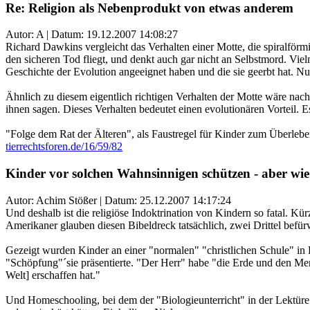
Re: Religion als Nebenprodukt von etwas anderem
Autor: A | Datum:
19.12.2007 14:08:27
Richard Dawkins vergleicht das Verhalten einer Motte, die spiralförm
den sicheren Tod fliegt, und denkt auch gar nicht an Selbstmord. Vielm
Geschichte der Evolution angeeignet haben und die sie geerbt hat. Nur,
Ähnlich zu diesem eigentlich richtigen Verhalten der Motte wäre nach
ihnen sagen. Dieses Verhalten bedeutet einen evolutionären Vorteil. 
"Folge dem Rat der Älteren", als Faustregel für Kinder zum Überlebe
tierrechtsforen.de/16/59/82
Kinder vor solchen Wahnsinnigen schützen - aber wi
Autor: Achim Stößer | Datum:
25.12.2007 14:17:24
Und deshalb ist die religiöse Indoktrination von Kindern so fatal. Kü
Amerikaner glauben diesen Bibeldreck tatsächlich, zwei Drittel befürw
Gezeigt wurden Kinder an einer "normalen" "christlichen Schule" in 
"Schöpfung"´sie präsentierte. "Der Herr" habe "die Erde und den Mensc
Welt] erschaffen hat."
Und Homeschooling, bei dem der "Biologieunterricht" in der Lektüre v