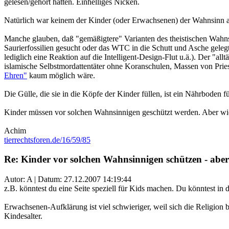
gelesen/gehört hätten. Einhelliges Nicken.
Natürlich war keinem der Kinder (oder Erwachsenen) der Wahnsinn a
Manche glauben, daß "gemäßigtere" Varianten des theistischen Wahns
Saurierfossilien gesucht oder das WTC in die Schutt und Asche gelegt 
lediglich eine Reaktion auf die Intelligent-Design-Flut u.ä.). Der "a
islamische Selbstmordattentäter ohne Koranschulen, Massen von Prie
Ehren"
kaum möglich wäre.
Die Gülle, die sie in die Köpfe der Kinder füllen, ist ein Nährboden
Kinder müssen vor solchen Wahnsinnigen geschützt werden. Aber wi
Achim
tierrechtsforen.de/16/59/85
Re: Kinder vor solchen Wahnsinnigen schützen - aber
Autor: A | Datum:
27.12.2007 14:19:44
z.B. könntest du eine Seite speziell für Kids machen. Du könntest in
Erwachsenen-Aufklärung ist viel schwieriger, weil sich die Religion 
Kindesalter.