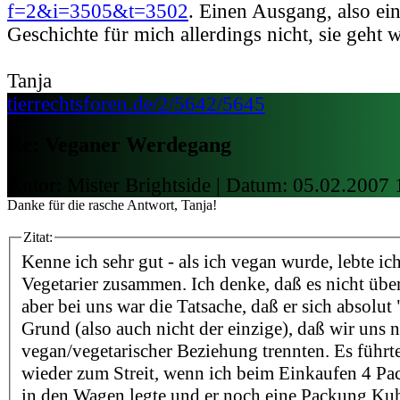
f=2&i=3505&t=3502
. Einen Ausgang, also ein
Geschichte für mich allerdings nicht, sie geht wei
Tanja
tierrechtsforen.de/2/5642/5645
Re: Veganer Werdegang
Autor: Mister Brightside | Datum:
05.02.2007 
Danke für die rasche Antwort, Tanja!
Zitat:
Kenne ich sehr gut - als ich vegan wurde, lebte i
Vegetarier zusammen. Ich denke, daß es nicht über
aber bei uns war die Tatsache, daß er sich absolut 
Grund (also auch nicht der einzige), daß wir uns 
vegan/vegetarischer Beziehung trennten. Es führt
wieder zum Streit, wenn ich beim Einkaufen 4 P
in den Wagen legte und er noch eine Packung K