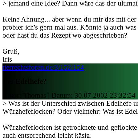
> jemand eine Idee? Dann wäre das der ultimat
Keine Ahnung... aber wenn du mir das mit der 
probier ich's gern mal aus. Könnte ja auch wa
oder hast du das Rezept wo abgeschrieben?
Gruß,
Iris
tierrechtsforen.de/3/152/154
Re: Edelhefe?
Autor: Thomas | Datum:
30.07.2002 23:32:54
> Was ist der Unterschied zwischen Edelhefe 
Würzhefeflocken? Oder vielmehr: Was ist Edel
Würzhefeflocken ist getrocknete und geflockt
auch entsprechend leicht käsig.