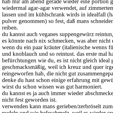
hab mir am abend gerade wieder eine portion 
wiedermal agar-agar verwendet, auf zimmerte
lassen und im kühlschrank wirds in idealfall (ha
pulver genommen) so fest, daß mans schneiden
reiben.
du kannst auch veganes suppengewürz reintun,
es könnte nach nix schmecken, was aber nicht d
wenn du ein paar kräuter (italienische wenns für
und knoblauch und so reintust. das erste mal ha
befürchtungen wie du, es ist nicht gleich idea
geschmacksmäßig, weil ich kreuz und quer ir
reingeworfen hab, die nicht gut zusammengepa
denke du hast schon einige erfahrung mit ge
wirst du schon wissen was gut harmoniert.
du kannst es ja auch immer wieder abschmecke
nicht fest geworden ist.
verwenden kann mans gerieben/zerbröselt zum
nudeln und wie hefeschmelz, weil es wieder cr