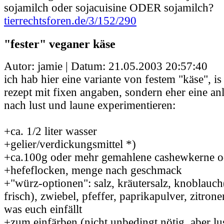
sojamilch oder sojacuisine ODER sojamilch?
tierrechtsforen.de/3/152/290
"fester" veganer käse
Autor: jamie | Datum:
21.05.2003 20:57:40
ich hab hier eine variante von festem "käse", is
rezept mit fixen angaben, sondern eher eine an
nach lust und laune experimentieren:
+ca. 1/2 liter wasser
+gelier/verdickungsmittel *)
+ca.100g oder mehr gemahlene cashewkerne o
+hefeflocken, menge nach geschmack
+"würz-optionen": salz, kräutersalz, knoblauch
frisch), zwiebel, pfeffer, paprikapulver, zitronen
was euch einfällt
+zum einfärben (nicht unbedingt nötig, aber lus