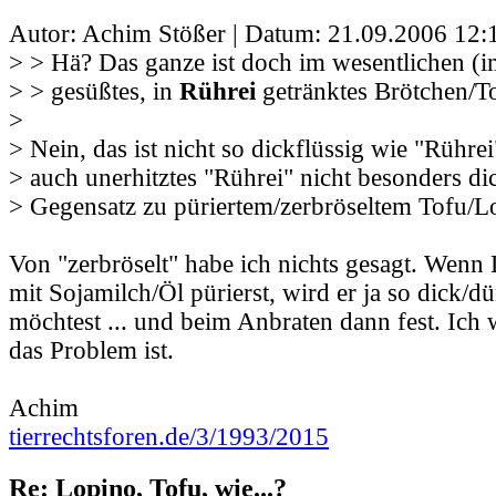
Autor: Achim Stößer | Datum:
21.09.2006 12:
> > Hä? Das ganze ist doch im wesentlichen (i
> > gesüßtes, in
Rührei
getränktes Brötchen/To
>
> Nein, das ist nicht so dickflüssig wie "Rühre
> auch unerhitztes "Rührei" nicht besonders di
> Gegensatz zu püriertem/zerbröseltem Tofu/L
Von "zerbröselt" habe ich nichts gesagt. Wenn
mit Sojamilch/Öl pürierst, wird er ja so dick/d
möchtest ... und beim Anbraten dann fest. Ich 
das Problem ist.
Achim
tierrechtsforen.de/3/1993/2015
Re: Lopino, Tofu, wie...?