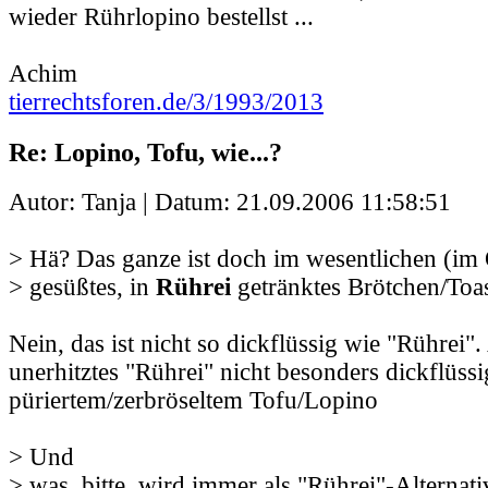
wieder Rührlopino bestellst ...
Achim
tierrechtsforen.de/3/1993/2013
Re: Lopino, Tofu, wie...?
Autor: Tanja | Datum:
21.09.2006 11:58:51
> Hä? Das ganze ist doch im wesentlichen (im 
> gesüßtes, in
Rührei
getränktes Brötchen/Toas
Nein, das ist nicht so dickflüssig wie "Rührei"
unerhitztes "Rührei" nicht besonders dickflüss
püriertem/zerbröseltem Tofu/Lopino
> Und
> was, bitte, wird immer als "Rührei"-Alternat