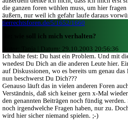
außerdem denke ich nicht, dass ich mich erst 
die ganzen foren wühlen muss, um hier frage
äußern, nur weil ich gefahr laufe daraus vorwü
tierrechtsforen.de/5/1652/1660
Re: wie soll ich mich verhalten?
Autor: Tanja | Datum:
29.10.2003 20:56:36
Ich halte fest: Du hast ein Problem. Und mit 
wnedest Du Dich an die anderen Leute hier. Ei
auf Diskussionen, wo es bereits um genau das
nun beschwerst Du Dich???
Genauso läuft das in vielen anderen Foren auch
Verständnis, daß sich keiner gern x-Mal wieder
den genannten Beiträgen noch fündig werden. S
noch irgendwelche Fragen haben, nur zu. Doc
wird hier sicher niemand spielen. ;-)