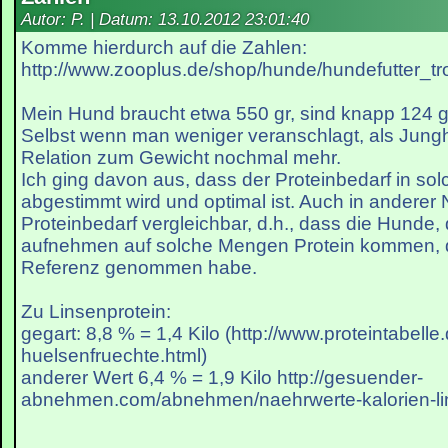
Autor: P. | Datum:
13.10.2012 23:01:40
Komme hierdurch auf die Zahlen:
http://www.zooplus.de/shop/hunde/hundefutter_troc
Mein Hund braucht etwa 550 gr, sind knapp 124 g
Selbst wenn man weniger veranschlagt, als Jungh
Relation zum Gewicht nochmal mehr.
Ich ging davon aus, dass der Proteinbedarf in so
abgestimmt wird und optimal ist. Auch in anderer 
Proteinbedarf vergleichbar, d.h., dass die Hunde,
aufnehmen auf solche Mengen Protein kommen, die
Referenz genommen habe.
Zu Linsenprotein:
gegart: 8,8 % = 1,4 Kilo (http://www.proteintabelle
huelsenfruechte.html)
anderer Wert 6,4 % = 1,9 Kilo http://gesuender-
abnehmen.com/abnehmen/naehrwerte-kalorien-lins