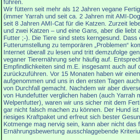
führen.
Wir füttern seit mehr als 12 Jahren vegane Fert
(immer Yarrah und seit ca. 2 Jahren mit AMI-Do
seit 8 Jahren AMI-Cat für die Katzen. Zurzeit leb
und zwei Katzen – und eine Gans, aber die liebt
Futter ;-). Die Tiere sind stets kerngesund. Dass 
Futterumstellung zu temporären „Problemen“ ko
Internet überall zu lesen und tritt demzufolge gen
veganer Tierernährung sehr häufig auf. Entspre
Empfindlichkeiten sind m.E. insgesamt auch auf 
zurückzuführen. Vor 15 Monaten haben wir eine
aufgenommen und uns in den ersten Tagen auch
von Durchfall gemacht. Nachdem wir aber divers
von Hundefutter verglichen haben (auch Yarrah 
Welpenfutter), waren wir uns sicher mit dem Ferti
gar nicht falsch machen zu können. Der Hund ist m
riesiges Kraftpaket und erfreut sich bester Gesu
Kotmenge mag nervig sein, kann aber nicht das f
Ernährungsbewertung ausschlaggebende Kriteriu