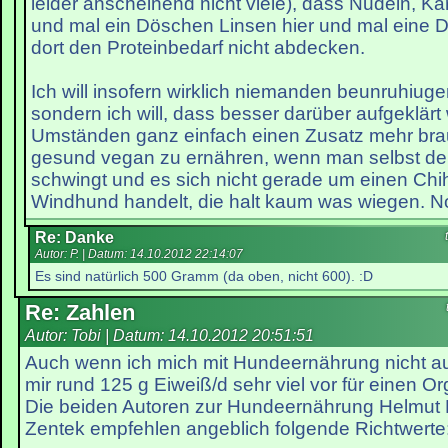
leider anscheinend nicht viele), dass Nudeln, Kar
und mal ein Döschen Linsen hier und mal eine 
dort den Proteinbedarf nicht abdecken.
Ich will insofern wirklich niemanden beunruhiuge
sondern ich will, dass besser darüber aufgeklärt 
Umständen ganz einfach einen Zusatz mehr br
gesund vegan zu ernähren, wenn man selbst den
schwingt und es sich nicht gerade um einen Ch
Windhund handelt, die halt kaum was wiegen. No
Re: Danke
Autor: P. | Datum:
14.10.2012 22:14:07
Es sind natürlich 500 Gramm (da oben, nicht 600). :D
Re: Zahlen
Autor: Tobi | Datum:
14.10.2012 20:51:51
Auch wenn ich mich mit Hundeernährung nicht
mir rund 125 g Eiweiß/d sehr viel vor für einen O
Die beiden Autoren zur Hundeernährung Helmut
Zentek empfehlen angeblich folgende Richtwerte