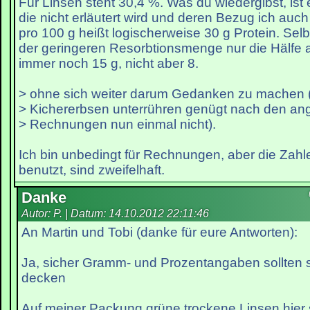
Für Linsen steht 30,4 %. Was du wiedergibst, i
die nicht erläutert wird und deren Bezug ich auc
pro 100 g heißt logischerweise 30 g Protein. S
der geringeren Resorbtionsmenge nur die Hälfe
immer noch 15 g, nicht aber 8.
> ohne sich weiter darum Gedanken zu machen (
> Kichererbsen unterrühren genügt nach den an
> Rechnungen nun einmal nicht).
Ich bin unbedingt für Rechnungen, aber die Zahle
benutzt, sind zweifelhaft.
Danke
Autor: P. | Datum:
14.10.2012 22:11:46
An Martin und Tobi (danke für eure Antworten):
Ja, sicher Gramm- und Prozentangaben sollten s
decken
Auf meiner Packung grüne trockene Linsen hier 