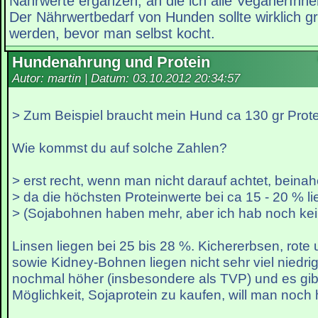
Nährwerte ergänzen, an die ich alle VeganerInnen
Der Nährwertbedarf von Hunden sollte wirklich g
werden, bevor man selbst kocht.
Hundenahrung und Protein
Autor: martin | Datum:
03.10.2012 20:34:57
> Zum Beispiel braucht mein Hund ca 130 gr Protei
Wie kommst du auf solche Zahlen?
> erst recht, wenn man nicht darauf achtet, beina
> da die höchsten Proteinwerte bei ca 15 - 20 % l
> (Sojabohnen haben mehr, aber ich hab noch ke
Linsen liegen bei 25 bis 28 %. Kichererbsen, rot
sowie Kidney-Bohnen liegen nicht sehr viel niedrige
nochmal höher (insbesondere als TVP) und es gib
Möglichkeit, Sojaprotein zu kaufen, will man noch