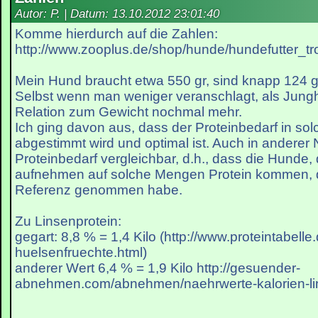
Autor: P. | Datum:
13.10.2012 23:01:40
Komme hierdurch auf die Zahlen:
http://www.zooplus.de/shop/hunde/hundefutter_troc
Mein Hund braucht etwa 550 gr, sind knapp 124 g
Selbst wenn man weniger veranschlagt, als Jungh
Relation zum Gewicht nochmal mehr.
Ich ging davon aus, dass der Proteinbedarf in so
abgestimmt wird und optimal ist. Auch in anderer 
Proteinbedarf vergleichbar, d.h., dass die Hunde,
aufnehmen auf solche Mengen Protein kommen, die
Referenz genommen habe.
Zu Linsenprotein:
gegart: 8,8 % = 1,4 Kilo (http://www.proteintabelle
huelsenfruechte.html)
anderer Wert 6,4 % = 1,9 Kilo http://gesuender-
abnehmen.com/abnehmen/naehrwerte-kalorien-lins