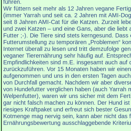
führen.
Wir füttern seit mehr als 12 Jahren vegane Fert
(immer Yarrah und seit ca. 2 Jahren mit AMI-Do
seit 8 Jahren AMI-Cat für die Katzen. Zurzeit leb
und zwei Katzen – und eine Gans, aber die liebt
Futter ;-). Die Tiere sind stets kerngesund. Dass 
Futterumstellung zu temporären „Problemen“ ko
Internet überall zu lesen und tritt demzufolge gen
veganer Tierernährung sehr häufig auf. Entspre
Empfindlichkeiten sind m.E. insgesamt auch auf 
zurückzuführen. Vor 15 Monaten haben wir eine
aufgenommen und uns in den ersten Tagen auch
von Durchfall gemacht. Nachdem wir aber divers
von Hundefutter verglichen haben (auch Yarrah 
Welpenfutter), waren wir uns sicher mit dem Ferti
gar nicht falsch machen zu können. Der Hund ist m
riesiges Kraftpaket und erfreut sich bester Gesu
Kotmenge mag nervig sein, kann aber nicht das f
Ernährungsbewertung ausschlaggebende Kriteriu