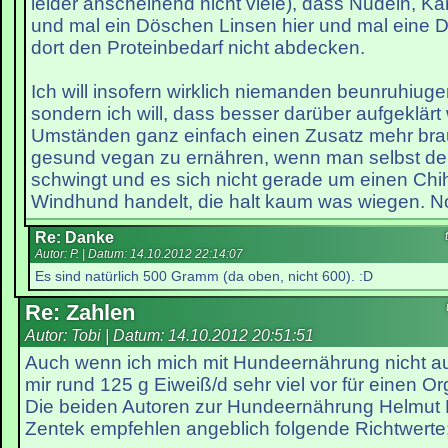
leider anscheinend nicht viele), dass Nudeln, Kar
und mal ein Döschen Linsen hier und mal eine 
dort den Proteinbedarf nicht abdecken.
Ich will insofern wirklich niemanden beunruhiuge
sondern ich will, dass besser darüber aufgeklärt 
Umständen ganz einfach einen Zusatz mehr br
gesund vegan zu ernähren, wenn man selbst den
schwingt und es sich nicht gerade um einen Ch
Windhund handelt, die halt kaum was wiegen. No
Re: Danke
Autor: P. | Datum:
14.10.2012 22:14:07
Es sind natürlich 500 Gramm (da oben, nicht 600). :D
Re: Zahlen
Autor: Tobi | Datum:
14.10.2012 20:51:51
Auch wenn ich mich mit Hundeernährung nicht
mir rund 125 g Eiweiß/d sehr viel vor für einen O
Die beiden Autoren zur Hundeernährung Helmut
Zentek empfehlen angeblich folgende Richtwerte