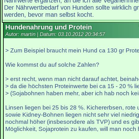
Nährwerte ergänzen, an die ich alle VeganerInnen
Der Nährwertbedarf von Hunden sollte wirklich g
werden, bevor man selbst kocht.
Hundenahrung und Protein
Autor: martin | Datum:
03.10.2012 20:34:57
> Zum Beispiel braucht mein Hund ca 130 gr Protei
Wie kommst du auf solche Zahlen?
> erst recht, wenn man nicht darauf achtet, beina
> da die höchsten Proteinwerte bei ca 15 - 20 % l
> (Sojabohnen haben mehr, aber ich hab noch ke
Linsen liegen bei 25 bis 28 %. Kichererbsen, rot
sowie Kidney-Bohnen liegen nicht sehr viel niedrige
nochmal höher (insbesondere als TVP) und es gib
Möglichkeit, Sojaprotein zu kaufen, will man noch