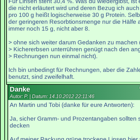
Für Linsen steht 30,4 %. Was du wiedergibst, i
die nicht erläutert wird und deren Bezug ich auc
pro 100 g heißt logischerweise 30 g Protein. S
der geringeren Resorbtionsmenge nur die Hälfe
immer noch 15 g, nicht aber 8.
> ohne sich weiter darum Gedanken zu machen (
> Kichererbsen unterrühren genügt nach den an
> Rechnungen nun einmal nicht).
Ich bin unbedingt für Rechnungen, aber die Zahle
benutzt, sind zweifelhaft.
Danke
Autor: P. | Datum:
14.10.2012 22:11:46
An Martin und Tobi (danke für eure Antworten):
Ja, sicher Gramm- und Prozentangaben sollten s
decken
Auf meiner Packung grüne trockene Linsen hier 