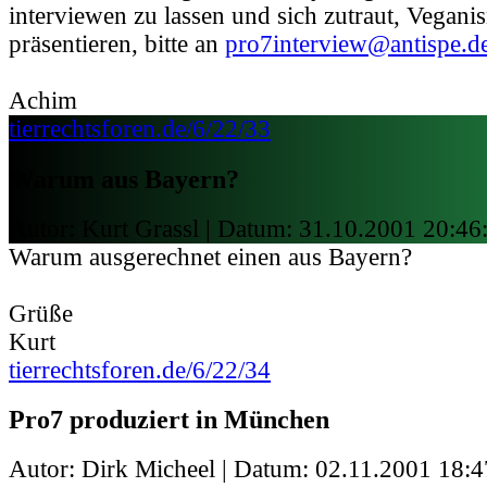
interviewen zu lassen und sich zutraut, Vegan
präsentieren, bitte an
pro7interview@antispe.d
Achim
tierrechtsforen.de/6/22/33
Warum aus Bayern?
Autor: Kurt Grassl | Datum:
31.10.2001 20:46
Warum ausgerechnet einen aus Bayern?
Grüße
Kurt
tierrechtsforen.de/6/22/34
Pro7 produziert in München
Autor: Dirk Micheel | Datum:
02.11.2001 18:4