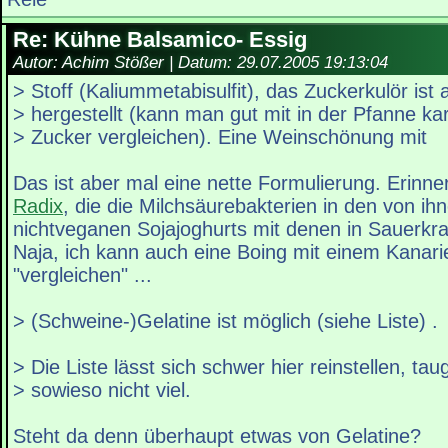
Re: Kühne Balsamico- Essig
Autor: Achim Stößer | Datum:
29.07.2005 19:13:04
> Stoff (Kaliummetabisulfit), das Zuckerkulör ist
> hergestellt (kann man gut mit in der Pfanne k
> Zucker vergleichen). Eine Weinschönung mit
Das ist aber mal eine nette Formulierung. Erinne
Radix
, die die Milchsäurebakterien in den von ih
nichtveganen Sojajoghurts mit denen in Sauerkra
Naja, ich kann auch eine Boing mit einem Kanari
"vergleichen" ...
> (Schweine-)Gelatine ist möglich (siehe Liste) .
> Die Liste lässt sich schwer hier reinstellen, tau
> sowieso nicht viel.
Steht da denn überhaupt etwas von Gelatine?