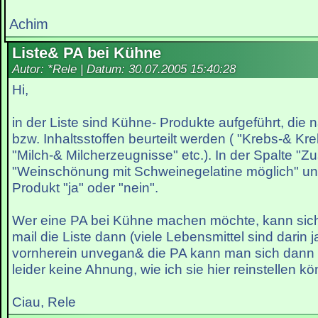
Achim
Liste& PA bei Kühne
Autor: *Rele | Datum:
30.07.2005 15:40:28
Hi,
in der Liste sind Kühne- Produkte aufgeführt, die n
bzw. Inhaltsstoffen beurteilt werden ( "Krebs-& Kr
"Milch-& Milcherzeugnisse" etc.). In der Spalte "Zu
"Weinschönung mit Schweinegelatine möglich" un
Produkt "ja" oder "nein".
Wer eine PA bei Kühne machen möchte, kann sich
mail die Liste dann (viele Lebensmittel sind darin 
vornherein unvegan& die PA kann man sich dann 
leider keine Ahnung, wie ich sie hier reinstellen kö
Ciau, Rele