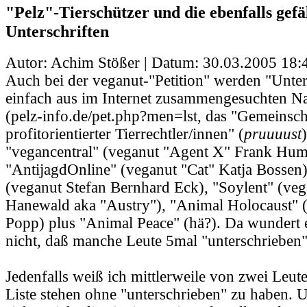
"Pelz"-Tierschützer und die ebenfalls gefä
Unterschriften
Autor: Achim Stößer | Datum:
30.03.2005 18:
Auch bei der veganut-"Petition" werden "Unter
einfach aus im Internet zusammengesuchten N
(pelz-info.de/pet.php?men=lst, das "Gemeinscha
profitorientierter Tierrechtler/innen" (
pruuuust
"vegancentral" (veganut "Agent X" Frank Hum
"AntijagdOnline" (veganut "Cat" Katja Bossen)
(veganut Stefan Bernhard Eck), "Soylent" (ve
Hanewald aka "Austry"), "Animal Holocaust" 
Popp) plus "Animal Peace" (hä?). Da wundert e
nicht, daß manche Leute 5mal "unterschrieben"
Jedenfalls weiß ich mittlerweile von zwei Leute
Liste stehen ohne "unterschrieben" zu haben. 