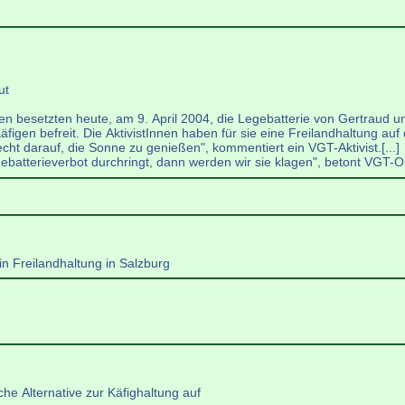
ut
en besetzten heute, am 9. April 2004, die Legebatterie von Gertraud un
figen befreit. Die AktivistInnen haben für sie eine Freilandhaltung au
ht darauf, die Sonne zu genießen", kommentiert ein VGT-Aktivist.[...]
ebatterieverbot durchringt, dann werden wir sie klagen", betont VGT-
in Freilandhaltung in Salzburg
che Alternative zur Käfighaltung auf