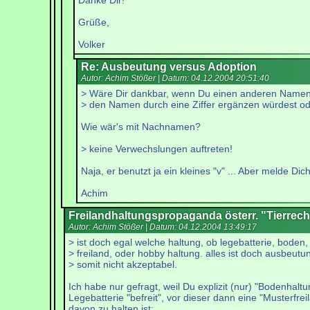
Danke Dir!
Grüße,
Volker
Re: Ausbeutung versus Adoption
Autor: Achim Stößer | Datum:
04.12.2004 20:51:40
> Wäre Dir dankbar, wenn Du einen anderen Namen
> den Namen durch eine Ziffer ergänzen würdest od
Wie wär's mit Nachnamen?
> keine Verwechslungen auftreten!
Naja, er benutzt ja ein kleines "v" ... Aber melde Di
Achim
Freilandhaltungspropaganda österr. "Tierrech
Autor: Achim Stößer | Datum:
04.12.2004 13:49:17
> ist doch egal welche haltung, ob legebatterie, boden,
> freiland, oder hobby haltung. alles ist doch ausbeutu
> somit nicht akzeptabel.
Ich habe nur gefragt, weil Du explizit (nur) "Bodenhal
Legebatterie "befreit", vor dieser dann eine "Musterfre
davon zu halten ist: