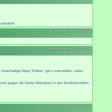
kzeptabel.
tierrechtsforen.de/1/3271/3286
tierrechtsforen.de/1/3271/3287
hinterhältige Maqi-"Kritiker" gern unterstellen, siehe
onen gegen die harten Matratzen in den Kinderbordellen
tierrechtsforen.de/1/3271/3288