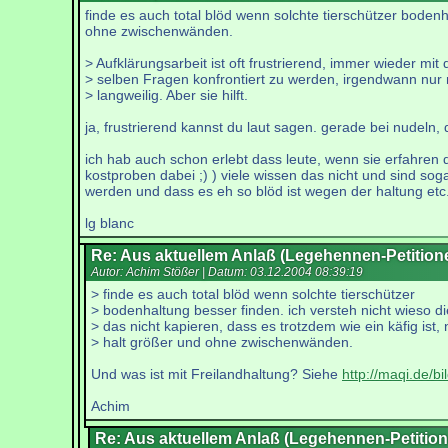
finde es auch total blöd wenn solchte tierschützer bodenha
ohne zwischenwänden.
> Aufklärungsarbeit ist oft frustrierend, immer wieder mit
> selben Fragen konfrontiert zu werden, irgendwann nur
> langweilig. Aber sie hilft.
ja, frustrierend kannst du laut sagen. gerade bei nudeln,
ich hab auch schon erlebt dass leute, wenn sie erfahren
kostproben dabei ;) ) viele wissen das nicht und sind sog
werden und dass es eh so blöd ist wegen der haltung etc. d
lg blanc
Re: Aus aktuellem Anlaß (Legehennen-Petition
Autor: Achim Stößer | Datum:
03.12.2004 08:39:19
> finde es auch total blöd wenn solchte tierschützer
> bodenhaltung besser finden. ich versteh nicht wieso di
> das nicht kapieren, dass es trotzdem wie ein käfig ist, 
> halt größer und ohne zwischenwänden.
Und was ist mit Freilandhaltung? Siehe
http://maqi.de/b
Achim
Re: Aus aktuellem Anlaß (Legehennen-Petition