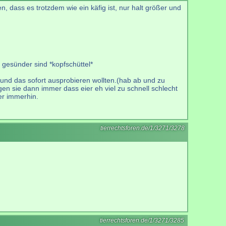
n, dass es trotzdem wie ein käfig ist, nur halt größer und
d gesünder sind *kopfschüttel*
und das sofort ausprobieren wollten.(hab ab und zu
gen sie dann immer dass eier eh viel zu schnell schlecht
ber immerhin.
tierrechtsforen.de/1/3271/3278
tierrechtsforen.de/1/3271/3285