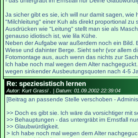
- das untergräbt im Ernstfall nur Deine Glaubwürdig
Ja sicher gibt es sie, ich will nur damit sagen, wie h
"Milchleitung" einer Kuh als direkt proportional zu
Ausdrücken wie "Leitung" stellt man sie als Masc
genauso idiotisch ist, wie lila Kühe.
Neben der Aufgabe war außerdem noch ein Bild. E
Wiese und dahinter Berge. Sieht sehr (vor allem d
Fotomontage aus, auch wenn das nichts zur Sache
Ich habe noch mal wegen dem Alter nachgeguckt
wegen sinkender Ausbeutungsquoten nach 4-5 Jah
Re: speziesistisch lernen
Autor: Kurt Grassl . | Datum:
01.09.2002 22:39:04
[Beitrag an passende Stelle verschoben - Administ
>> Doch es gibt sie. Ich wäre da vorsichtiger mit 
>> Behauptungen - das untergräbt im Ernstfall nu
>> Glaubwürdigkeit.
> Ich habe noch mal wegen dem Alter nachgeguc