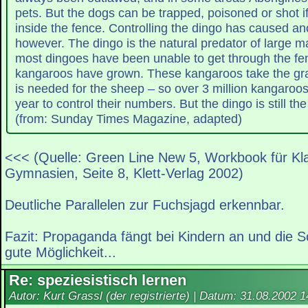
pets. But the dogs can be trapped, poisoned or shot i
inside the fence. Controlling the dingo has caused an
however. The dingo is the natural predator of large ma
most dingoes have been unable to get through the fe
kangaroos have grown. These kangaroos take the gra
is needed for the sheep – so over 3 million kangaroos
year to control their numbers. But the dingo is still 
(from: Sunday Times Magazine, adapted)
<<< (Quelle: Green Line New 5, Workbook für Kl
Gymnasien, Seite 8, Klett-Verlag 2002)
Deutliche Parallelen zur Fuchsjagd erkennbar.
Fazit: Propaganda fängt bei Kindern an und die Sc
gute Möglichkeit...
Re: speziesistisch lernen
Autor: Kurt Grassl (der registrierte) | Datum:
31.08.2002 1