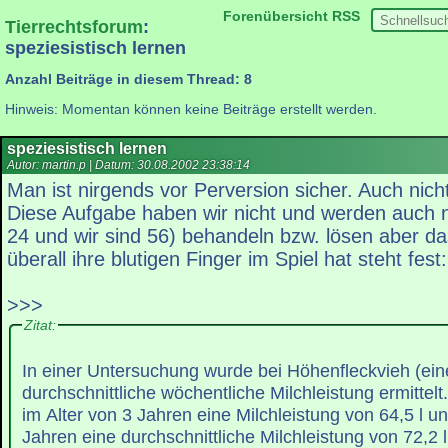
Forenübersicht
RSS
Tierrechtsforum
:
speziesistisch lernen
Anzahl Beiträge in diesem Thread: 8
Hinweis: Momentan können keine Beiträge erstellt werden.
speziesistisch lernen
Autor: martin.p | Datum:
30.08.2002 23:38:14
Man ist nirgends vor Perversion sicher. Auch nicht
Diese Aufgabe haben wir nicht und werden auch ni
24 und wir sind 56) behandeln bzw. lösen aber das
überall ihre blutigen Finger im Spiel hat steht fest:
>>>
Zitat:
In einer Untersuchung wurde bei Höhenfleckvieh (ein
durchschnittliche wöchentliche Milchleistung ermittelt
im Alter von 3 Jahren eine Milchleistung von 64,5 l un
Jahren eine durchschnittliche Milchleistung von 72,2 l