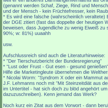
weil er ein anderes Darmlängenverhältnis als Gra
(genannt werden Schaf, Ziege, Rind und Mensch 
und der Mensch - kein Früchtefresser, kein Raub
* Es wird eine falsche (wahrscheinlich veraltete
der DGE zitiert (fast das doppelte der heutigen 
beweisen, dass Jugendliche zu wenig Eiweiß zu
90%; w: 81%) uuaahh
usw.
Aufschlussreich sind auch die Literaturhinweise:
* "Der Tierschutzbericht der Bundesregierung"
* "Lust oder Frust - Gut esen - gesund genießen"
Hilfe die Marketingleute übernehmen die Welther
* Nicolai Worm: "Syndrom X oder ein Mammut auf 
J.F. Lehmanns noch mit "Mit Steinzeitdiät aus de
im Untertitel - hat sich doch zu blöd angehört u
dazuzuschreiben). Kenn jemand das Werk?
Noch kurz ein Zitat aus dem Vorwort - dann beru