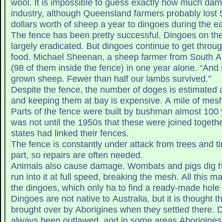
wool. It is impossible to guess exactly how much dam
industry, although Queensland farmers probably lost 5
dollars worth of sheep a year to dingoes during the e
The fence has been pretty successful. Dingoes on th
largely eradicated. But dingoes continue to get through
food. Michael Sheenan, a sheep farmer from South Au
(98 of them inside the fence) in one year alone. “And s
grown sheep. Fewer than half our lambs survived.”
Despite the fence, the number of doges is estimated at
and keeping them at bay is expensive. A mile of mesh
Parts of the fence were built by bushman almost 100 y
was not until the 1950s that these were joined together. By, 1960, three
states had linked their fences.
The fence is constantly under attack from trees and tim
part, so repairs are often needed.
Animals also cause damage. Wombats and pigs dig ho
run into it at full speed, breaking the mesh. All this ma
the dingoes, which only ha to find a ready-made hole
Dingoes are not native to Australia, but it is thought
brought over by Aborigines when they settled there. 
always been outlawed, and in some areas Aborigines 