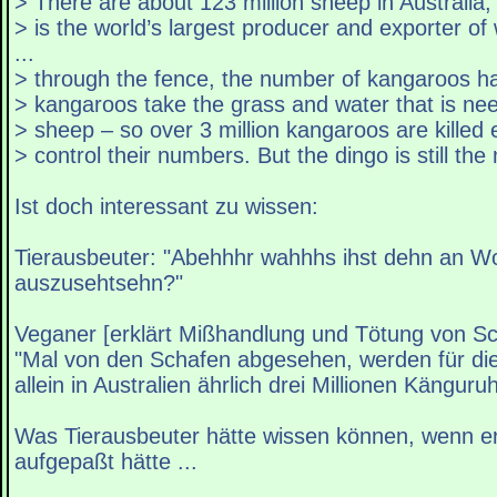
> There are about 123 million sheep in Australia,
> is the world’s largest producer and exporter of w
...
> through the fence, the number of kangaroos 
> kangaroos take the grass and water that is nee
> sheep – so over 3 million kangaroos are killed 
> control their numbers. But the dingo is still th
Ist doch interessant zu wissen:
Tierausbeuter: "Abehhhr wahhhs ihst dehn an W
auszusehtsehn?"
Veganer [erklärt Mißhandlung und Tötung von Sc
"Mal von den Schafen abgesehen, werden für die
allein in Australien ährlich drei Millionen Kängur
Was Tierausbeuter hätte wissen können, wenn er
aufgepaßt hätte ...