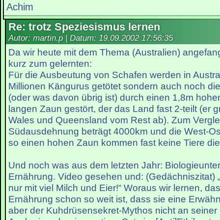
Achim
Re: trotz Speziesismus lernen
Autor: martin.p | Datum:
19.09.2002 17:56:35
Da wir heute mit dem Thema (Australien) angefa
kurz zum gelernten:
Für die Ausbeutung von Schafen werden in Austral
Millionen Kängurus getötet sondern auch noch die
(oder was davon übrig ist) durch einen 1,8m hoh
langen Zaun gestört, der das Land fast 2-teilt (er
Wales und Queensland vom Rest ab). Zum Verglei
Südausdehnung beträgt 4000km und die West-Os
so einen hohen Zaun kommen fast keine Tiere die 
Und noch was aus dem letzten Jahr: Biologieunte
Ernährung. Video gesehen und: (Gedächniszitat) „
nur mit viel Milch und Eier!“ Woraus wir lernen, da
Ernährung schon so weit ist, dass sie eine Erwäh
aber der Kuhdrüsensekret-Mythos nicht an seiner 