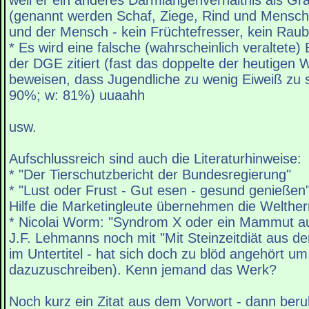
weil er ein anderes Darmlängenverhältnis als Gra
(genannt werden Schaf, Ziege, Rind und Mensch 
und der Mensch - kein Früchtefresser, kein Raub
* Es wird eine falsche (wahrscheinlich veraltete
der DGE zitiert (fast das doppelte der heutigen 
beweisen, dass Jugendliche zu wenig Eiweiß zu
90%; w: 81%) uuaahh
usw.
Aufschlussreich sind auch die Literaturhinweise:
* "Der Tierschutzbericht der Bundesregierung"
* "Lust oder Frust - Gut esen - gesund genießen"
Hilfe die Marketingleute übernehmen die Welther
* Nicolai Worm: "Syndrom X oder ein Mammut auf 
J.F. Lehmanns noch mit "Mit Steinzeitdiät aus de
im Untertitel - hat sich doch zu blöd angehört u
dazuzuschreiben). Kenn jemand das Werk?
Noch kurz ein Zitat aus dem Vorwort - dann beru