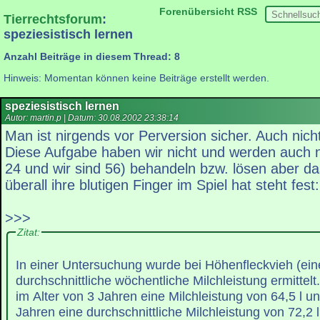
Forenübersicht
RSS
Tierrechtsforum
:
speziesistisch lernen
Anzahl Beiträge in diesem Thread: 8
Hinweis: Momentan können keine Beiträge erstellt werden.
speziesistisch lernen
Autor: martin.p | Datum:
30.08.2002 23:38:14
Man ist nirgends vor Perversion sicher. Auch nicht
Diese Aufgabe haben wir nicht und werden auch ni
24 und wir sind 56) behandeln bzw. lösen aber das
überall ihre blutigen Finger im Spiel hat steht fest:
>>>
Zitat:
In einer Untersuchung wurde bei Höhenfleckvieh (ein
durchschnittliche wöchentliche Milchleistung ermittelt
im Alter von 3 Jahren eine Milchleistung von 64,5 l un
Jahren eine durchschnittliche Milchleistung von 72,2 l