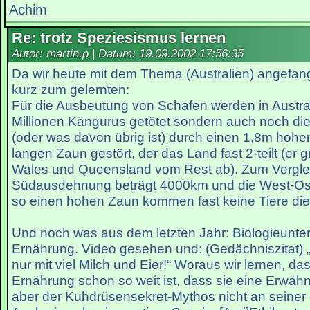
Achim
Re: trotz Speziesismus lernen
Autor: martin.p | Datum:
19.09.2002 17:56:35
Da wir heute mit dem Thema (Australien) angefa
kurz zum gelernten:
Für die Ausbeutung von Schafen werden in Austral
Millionen Kängurus getötet sondern auch noch die
(oder was davon übrig ist) durch einen 1,8m hoh
langen Zaun gestört, der das Land fast 2-teilt (er
Wales und Queensland vom Rest ab). Zum Verglei
Südausdehnung beträgt 4000km und die West-Os
so einen hohen Zaun kommen fast keine Tiere die 
Und noch was aus dem letzten Jahr: Biologieunte
Ernährung. Video gesehen und: (Gedächniszitat) „
nur mit viel Milch und Eier!“ Woraus wir lernen, da
Ernährung schon so weit ist, dass sie eine Erwäh
aber der Kuhdrüsensekret-Mythos nicht an seiner 