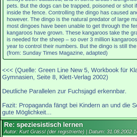
pets. But the dogs can be trapped, poisoned or shot i
inside the fence. Controlling the dingo has caused an
however. The dingo is the natural predator of large ma
most dingoes have been unable to get through the fe
kangaroos have grown. These kangaroos take the gra
is needed for the sheep – so over 3 million kangaroos
year to control their numbers. But the dingo is still 
(from: Sunday Times Magazine, adapted)
<<< (Quelle: Green Line New 5, Workbook für Kl
Gymnasien, Seite 8, Klett-Verlag 2002)
Deutliche Parallelen zur Fuchsjagd erkennbar.
Fazit: Propaganda fängt bei Kindern an und die Sc
gute Möglichkeit...
Re: speziesistisch lernen
Autor: Kurt Grassl (der registrierte) | Datum:
31.08.2002 1