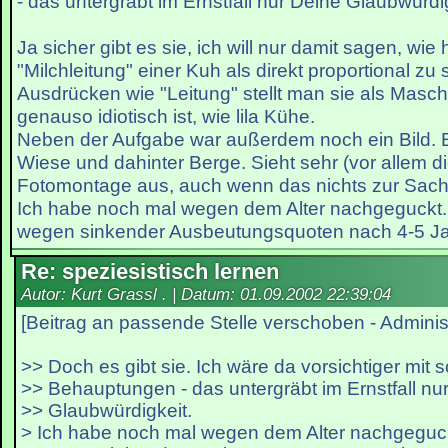
- das untergräbt im Ernstfall nur Deine Glaubwürdig
Ja sicher gibt es sie, ich will nur damit sagen, wie h
"Milchleitung" einer Kuh als direkt proportional zu
Ausdrücken wie "Leitung" stellt man sie als Masc
genauso idiotisch ist, wie lila Kühe.
Neben der Aufgabe war außerdem noch ein Bild. E
Wiese und dahinter Berge. Sieht sehr (vor allem d
Fotomontage aus, auch wenn das nichts zur Sache
Ich habe noch mal wegen dem Alter nachgeguckt
wegen sinkender Ausbeutungsquoten nach 4-5 Jah
Re: speziesistisch lernen
Autor: Kurt Grassl . | Datum:
01.09.2002 22:39:04
[Beitrag an passende Stelle verschoben - Administ
>> Doch es gibt sie. Ich wäre da vorsichtiger mit 
>> Behauptungen - das untergräbt im Ernstfall nu
>> Glaubwürdigkeit.
> Ich habe noch mal wegen dem Alter nachgeguc