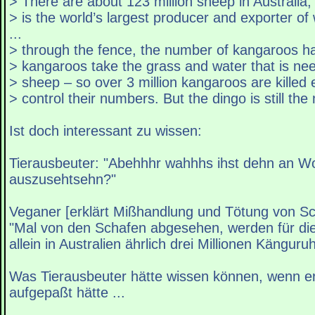
> There are about 123 million sheep in Australia,
> is the world’s largest producer and exporter of w
...
> through the fence, the number of kangaroos 
> kangaroos take the grass and water that is nee
> sheep – so over 3 million kangaroos are killed 
> control their numbers. But the dingo is still th
Ist doch interessant zu wissen:
Tierausbeuter: "Abehhhr wahhhs ihst dehn an W
auszusehtsehn?"
Veganer [erklärt Mißhandlung und Tötung von Sc
"Mal von den Schafen abgesehen, werden für die
allein in Australien ährlich drei Millionen Kängur
Was Tierausbeuter hätte wissen können, wenn er
aufgepaßt hätte ...