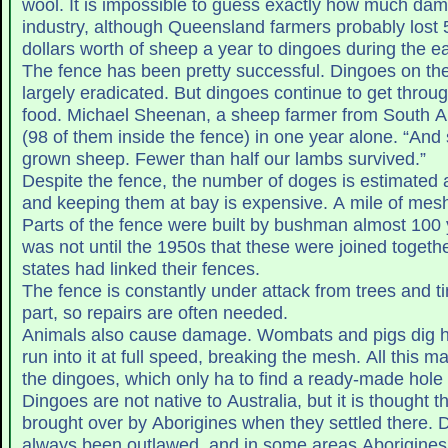
wool. It is impossible to guess exactly how much dam
industry, although Queensland farmers probably lost 5
dollars worth of sheep a year to dingoes during the e
The fence has been pretty successful. Dingoes on th
largely eradicated. But dingoes continue to get through
food. Michael Sheenan, a sheep farmer from South Au
(98 of them inside the fence) in one year alone. “And s
grown sheep. Fewer than half our lambs survived.”
Despite the fence, the number of doges is estimated at
and keeping them at bay is expensive. A mile of mesh
Parts of the fence were built by bushman almost 100 y
was not until the 1950s that these were joined together. By, 1960, three
states had linked their fences.
The fence is constantly under attack from trees and tim
part, so repairs are often needed.
Animals also cause damage. Wombats and pigs dig ho
run into it at full speed, breaking the mesh. All this ma
the dingoes, which only ha to find a ready-made hole
Dingoes are not native to Australia, but it is thought
brought over by Aborigines when they settled there. 
always been outlawed, and in some areas Aborigines 