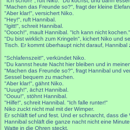
"Ich schon!", ruft Niko. "Du kochst, und dann ess
"Machen das Freunde so?", fragt der kleine Elefan
"Aber klar!", versichert Niko.
"Hey!", ruft Hannibal.
"Igitt!", schreit Hannibal.
"Oooch!", mault Hannibal. "Ich kann nicht kochen.
"Du bist wirklich zum Kringeln", kichert Niko und s
Tisch. Er kommt überhaupt nicht darauf, Hannibal 
"Schlafenszeit!", verkündet Niko.
"Du kannst heute Nacht hier bleiben und in meine
"Machen das Freunde so?", fragt Hannibal und ver
Sessel bequem zu machen.
"Aber klar!", gähnt Niko.
"Uuugh!", ächzt Hannibal.
"Oouu!", stöhnt Hannibal.
"Hilfe!", schreit Hannibal. "Ich falle runter!"
Niko zuckt nicht mal mit der Wimper.
Er schläft tief und fest. Und er schnarcht, dass d
Hannibal schläft die ganze nacht nicht eine Minute
Watte in die Ohren steckt.