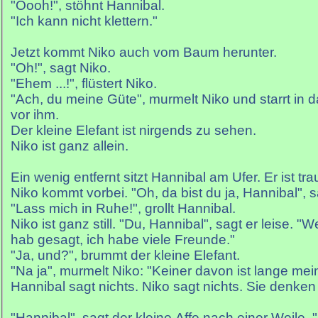
"Oooh!", stöhnt Hannibal.
"Ich kann nicht klettern."
Jetzt kommt Niko auch vom Baum herunter.
"Oh!", sagt Niko.
"Ehem ...!", flüstert Niko.
"Ach, du meine Güte", murmelt Niko und starrt in da
vor ihm.
Der kleine Elefant ist nirgends zu sehen.
Niko ist ganz allein.
Ein wenig entfernt sitzt Hannibal am Ufer. Er ist trau
Niko kommt vorbei. "Oh, da bist du ja, Hannibal", s
"Lass mich in Ruhe!", grollt Hannibal.
Niko ist ganz still. "Du, Hannibal", sagt er leise. "
hab gesagt, ich habe viele Freunde."
"Ja, und?", brummt der kleine Elefant.
"Na ja", murmelt Niko: "Keiner davon ist lange me
Hannibal sagt nichts. Niko sagt nichts. Sie denken
"Hannibal", sagt der kleine Affe nach einer Weile, 