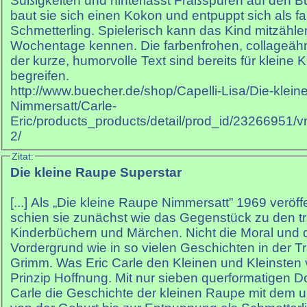
Süßigkeiten und hinterlässt Fraßspuren auf den 
baut sie sich einen Kokon und entpuppt sich als f
Schmetterling. Spielerisch kann das Kind mitzählen
Wochentage kennen. Die farbenfrohen, collageähn
der kurze, humorvolle Text sind bereits für kleine K
begreifen.
http://www.buecher.de/shop/Capelli-Lisa/Die-klei
Nimmersatt/Carle-
Eric/products_products/detail/prod_id/23266951/vn
2/
Zitat:
Die kleine Raupe Superstar
[...] Als „Die kleine Raupe Nimmersatt” 1969 veröff
schien sie zunächst wie das Gegenstück zu den tra
Kinderbüchern und Märchen. Nicht die Moral und 
Vordergrund wie in so vielen Geschichten in der T
Grimm. Was Eric Carle den Kleinen und Kleinsten v
Prinzip Hoffnung. Mit nur sieben querformatigen D
Carle die Geschichte der kleinen Raupe mit dem u