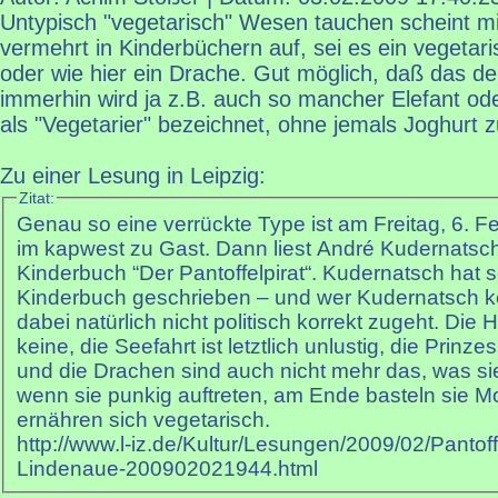
Untypisch "vegetarisch" Wesen tauchen scheint mir 
vermehrt in Kinderbüchern auf, sei es ein vegetar
oder wie hier ein Drache. Gut möglich, daß das de
immerhin wird ja z.B. auch so mancher Elefant od
als "Vegetarier" bezeichnet, ohne jemals Joghurt 
Zu einer Lesung in Leipzig:
Zitat:
Genau so eine verrückte Type ist am Freitag, 6. F
im kapwest zu Gast. Dann liest André Kudernatsc
Kinderbuch “Der Pantoffelpirat“. Kudernatsch hat sein erstes
Kinderbuch geschrieben – und wer Kudernatsch ke
dabei natürlich nicht politisch korrekt zugeht. Die 
keine, die Seefahrt ist letztlich unlustig, die Prinz
und die Drachen sind auch nicht mehr das, was si
wenn sie punkig auftreten, am Ende basteln sie
ernähren sich vegetarisch.
http://www.l-iz.de/Kultur/Lesungen/2009/02/Pantoff
Lindenaue-200902021944.html