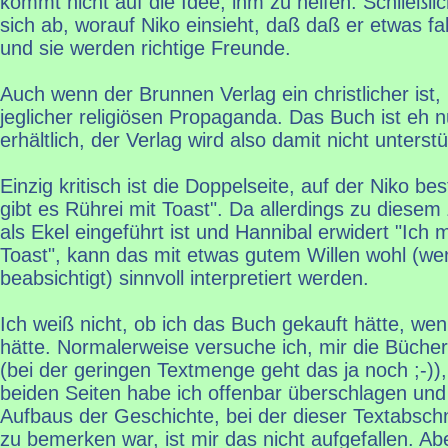
kommt nicht auf die Idee, ihm zu helfen. Schließl
sich ab, worauf Niko einsieht, daß daß er etwas f
und sie werden richtige Freunde.
Auch wenn der Brunnen Verlag ein christlicher ist, 
jeglicher religiösen Propaganda. Das Buch ist eh n
erhältlich, der Verlag wird also damit nicht unterstüt
Einzig kritisch ist die Doppelseite, auf der Niko b
gibt es Rührei mit Toast". Da allerdings zu diesem
als Ekel eingeführt ist und Hannibal erwidert "Ich 
Toast", kann das mit etwas gutem Willen wohl (we
beabsichtigt) sinnvoll interpretiert werden.
Ich weiß nicht, ob ich das Buch gekauft hätte, we
hätte. Normalerweise versuche ich, mir die Büche
(bei der geringen Textmenge geht das ja noch ;-))
beiden Seiten habe ich offenbar überschlagen und
Aufbaus der Geschichte, bei der dieser Textabschni
zu bemerken war, ist mir das nicht aufgefallen. A