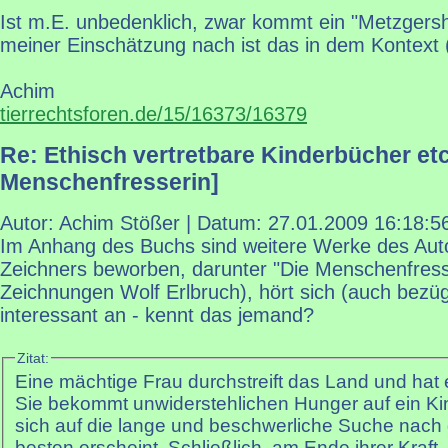
Ist m.E. unbedenklich, zwar kommt ein "Metzgersh
meiner Einschätzung nach ist das in dem Kontext (
Achim
tierrechtsforen.de/15/16373/16379
Re: Ethisch vertretbare Kinderbücher etc
Menschenfresserin]
Autor: Achim Stößer | Datum:
27.01.2009 16:18:5
Im Anhang des Buchs sind weitere Werke des Aut
Zeichners beworben, darunter "Die Menschenfresse
Zeichnungen Wolf Erlbruch), hört sich (auch bezü
interessant an - kennt das jemand?
Zitat:
Eine mächtige Frau durchstreift das Land und hat e
Sie bekommt unwiderstehlichen Hunger auf ein Ki
sich auf die lange und beschwerliche Suche nach
besten erscheint. Schließlich, am Ende ihrer Kraft, f