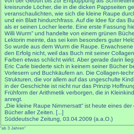
von der Geburt bis zur Entpuppung als Schmetterl
kreisrunde Löcher, die in die dicken Pappseiten g
veranschaulichten, wie sich die kleine Raupe dur
und ein Blatt hindurchfrass. Auf die Idee für das B
als er seinen Locher leerte. Eine erste Fassung h
Willi Wurm” und handelte von einem grünen Büch
Lektorin meinte, das sei kein besonders guter Held
So wurde aus dem Wurm die Raupe. Erwachsene 
den Erfolg nicht, weil das Buch mit seiner Collagen
Farben etwas schlicht wirkt. Aber gerade darin lie
Eric Carle biederte sich in keinem seiner Bücher
Vorlesern und Buchkäufern an. Die Collagen-techni
Strukturen, die vor allem auf das ungeschulte Kin
in der Geschichte ist nicht nur das Prinzip Hoffnu
Frühform der Arithmetik verborgen, die in Kleink
anregt.
„Die kleine Raupe Nimmersatt” ist heute eines der 
Bücher aller Zeiten. [...]
Süddeutsche Zeitung, 03.04.2009 (a.a.O.)
"ab 3 Jahren"