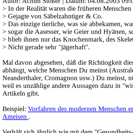
Autor: Achim Stößer | Datum:
04.08.2003 09:
> In der Realität waren die früheren Menschen
> Gejagte von Säbelzahntiger & Co.
> Das einzige tierliche, was sie abbekamen, w
> sogar die Aasesser, wie Geier und Hyänen, s
> blieb ihnen nur das Knochenmark, des Skelet
> Nicht gerade sehr "jägerhaft".
Mal davon abgesehen, dáß die Richtiogkeit di
abhängt, welche Menschen Du meinst (Austral
Neanderthaler, Cromagnon usw.) Du meinst, nüt
weil es unzählige andere Aussagen dazu in "wi
Artikeln gibt.
Beispiel:
Vorfahren des modernen Menschen er
Ameisen
.
Verhält sich ähnlich wie mit dem "Gesundheit