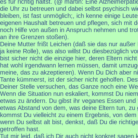
es für richtig hältst. (@ martin: Eine Alzheimerpati
die Uhr zu betreuen und dabei selbst psychisch w
bleiben, ist fast unmöglich;, ich kenne einige Leut
eigenen Haushalt betreuen und pflegen, sich mit d
noch Hilfe von außen in Anspruch nehmen und tr
an ihre Grenzen stoßen).
Deine Mutter frißt Leichen (daß sie das nur außer 
ja keine Rolle), was also willst Du diesbezüglich v
bist sicher nicht die einzige hier, deren Eltern nich
hat wohl irgendwann lernen müssen, damit umzuge
meine, das zu akzeptieren). Wenn Du Dich aber n
Tante kümmerst, ist der sicher nicht geholfen. D
Deiner Stelle versuchen, das Ganze noch eine We
Wenn die Situation nun eskaliert, kommst Du niema
etwas zu ändern. Du gibst ihr veganes Essen und v
etwas Abstand von dem, was deine Eltern tun, zu
kommst Du vielleicht zu einem Ergebnis, von dem
wenn Du selbst alt bist, denkst, daß Du die richti
getroffen hast.
Tut mir leid, daß ich Dir auch nicht konkret sagen