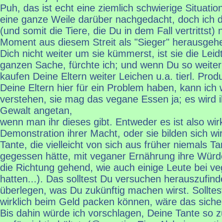
Puh, das ist echt eine ziemlich schwierige Situati
eine ganze Weile darüber nachgedacht, doch ich
(und somit die Tiere, die Du in dem Fall vertrittst
Moment aus diesem Streit als "Sieger" herausge
Dich nicht weiter um sie kümmerst, ist sie die Lei
ganzen Sache, fürchte ich; und wenn Du so weiter
kaufen Deine Eltern weiter Leichen u.a. tierl. Prod
Deine Eltern hier für ein Problem haben, kann ich w
verstehen, sie mag das vegane Essen ja; es wird ih
Gewalt angetan,
wenn man ihr dieses gibt. Entweder es ist also wirk
Demonstration ihrer Macht, oder sie bilden sich wir
Tante, die vielleicht von sich aus früher niemals T
gegessen hätte, mit veganer Ernährung ihre Würd
die Richtung gehend, wie auch einige Leute bei v
hatten...). Das solltest Du versuchen herauszufin
überlegen, was Du zukünftig machen wirst. Solltes
wirklich beim Geld packen können, wäre das sicher
Bis dahin würde ich vorschlagen, Deine Tante so 