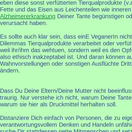
eben diese sonst verfütterten Tierqualprodukte (v.a
Fette und das Eisen aus Leichenteilen wie innere
Alzheimererkrankung
Deiner Tante begünstigen od
verursacht haben.
Es sollte auch klar sein, dass einE VeganerIn nich
Dilemmas Tierqualprodukte verarbeitet oder verfütt
weil ihr/ihm das wehtuen, sondern weil es den Op
also ethisch inakzeptabel ist. Und daran können au
Wahnvorstellungen oder sonstigen Ausflüchte Drit
ändern.
Dass Du Deine Eltern/Deine Mutter nicht beeinfluss
traurig. Nur verstehe ich nicht, warum Deine Tan
warum sie hier als Druckmittel herhalten soll.
Distanziere Dich einfach von Personen, die zu eig
verantwortungsvollem Denken und Handeln unfähig 
suche Dir stattdessen nette Mitmenschen und setz