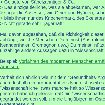
> Gejagte von Säbelzahntiger & Co.
> Das einzige tierliche, was sie abbekamen, war 
> sogar die Aasesser, wie Geier und Hyänen, schn
> blieb ihnen nur das Knochenmark, des Skelettes
> Nicht gerade sehr "jägerhaft".
Mal davon abgesehen, dáß die Richtiogkeit diese
abhängt, welche Menschen Du meinst (Australopit
Neanderthaler, Cromagnon usw.) Du meinst, nützt e
unzählige andere Aussagen dazu in "wissenschaftlic
Beispiel:
Vorfahren des modernen Menschen ernäh
Ameisen
.
Verhält sich ähnlich wie mit dem "Gesundheits-Arg
auch deshalb ein argumentatives Nono ist, weil e
"wissenschaftliche" (was manche halt so Wissensc
gestern habe ich geleesn, daß ein "wissenschaftlic
gegründet werden soll, um die Unglübigen im Ost
Gegenthese gibt.