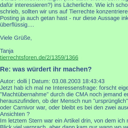
dafür interessieren?) ins Lächerliche. Wie ich sch
schrieb, sollten wir uns auf Tierrechte konzentrie
Posting ja auch getan hast - nur diese Aussage ink
überflüssig....
Viele Grüße,
Tanja
tierrechtsforen.de/2/1359/1366
Re: was würdert ihr machen?
Autor: dolli | Datum:
03.08.2003 18:43:43
Jetzt hab ich mal ne Interessensfrage: forscht eige
"Machtübernahme" durch die CMA noch jemand er
herauszufinden, ob der Mensch nun "ursprünglich" 
oder Carnivor war, oder bleibt es bei den zwei a
Ansichten ?
Im letztem Stern war ein Artikel drin, von dem ich 
Blick viel verprach, aber dann kam nur wann wo w