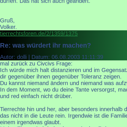
dürfen. Das hat sich auch geändert."
Gruß,
Volker.
tierrechtsforen.de/2/1359/1375
Re: was würdert ihr machen?
Autor: dolli | Datum:
06.08.2003 11:11:39
mal zurück zu Civcivs Frage:
Ich würde mich halt distanzieren und im Gegensat
dir gegenüber ihnen gegenüber Toleranz zeigen.
Du kannst niemand ändern und niemand was aufz
In dem Moment, wo du deine Tante versorgst, mac
und red einfach nicht drüber.
Tierrechte hin und her, aber besonders innerhalb d
das nicht in die Leute rein. Irgendwie ist die Famili
einem irgendwas glaubt.