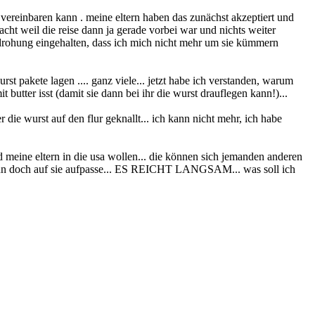
 vereinbaren kann . meine eltern haben das zunächst akzeptiert und
ht weil die reise dann ja gerade vorbei war und nichts weiter
e drohung eingehalten, dass ich mich nicht mehr um sie kümmern
st pakete lagen .... ganz viele... jetzt habe ich verstanden, warum
butter isst (damit sie dann bei ihr die wurst drauflegen kann!)...
 die wurst auf den flur geknallt... ich kann nicht mehr, ich habe
end meine eltern in die usa wollen... die können sich jemanden anderen
 dann doch auf sie aufpasse... ES REICHT LANGSAM... was soll ich