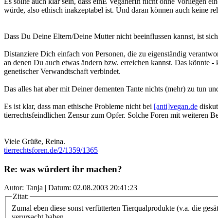
Es sollte auch klar sein, dass einE VeganerIn nicht ohne Vorliegen ei
würde, also ethisch inakzeptabel ist. Und daran können auch keine re
Dass Du Deine Eltern/Deine Mutter nicht beeinflussen kannst, ist sich
Distanziere Dich einfach von Personen, die zu eigenständig verantwo
an denen Du auch etwas ändern bzw. erreichen kannst. Das könnte - k
genetischer Verwandtschaft verbindet.
Das alles hat aber mit Deiner dementen Tante nichts (mehr) zu tun und
Es ist klar, dass man ethische Probleme nicht bei
[anti]vegan.de
diskut
tierrechtsfeindlichen Zensur zum Opfer. Solche Foren mit weiteren Bei
Viele Grüße, Reina.
tierrechtsforen.de/2/1359/1365
Re: was würdert ihr machen?
Autor: Tanja | Datum:
02.08.2003 20:41:23
Zitat:
Zumal eben diese sonst verfütterten Tierqualprodukte (v.a. die ges
verursacht haben.