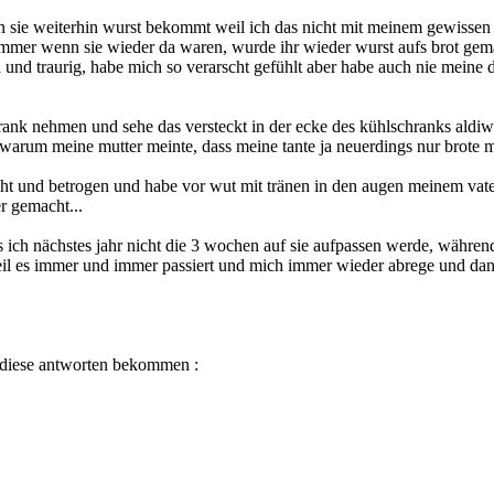
enn sie weiterhin wurst bekommt weil ich das nicht mit meinem gewissen
mmer wenn sie wieder da waren, wurde ihr wieder wurst aufs brot gemac
d und traurig, habe mich so verarscht gefühlt aber habe auch nie mein
rank nehmen und sehe das versteckt in der ecke des kühlschranks aldiwur
arum meine mutter meinte, dass meine tante ja neuerdings nur brote mit 
rscht und betrogen und habe vor wut mit tränen in den augen meinem vater
r gemacht...
 dass ich nächstes jahr nicht die 3 wochen auf sie aufpassen werde, währ
, weil es immer und immer passiert und mich immer wieder abrege und
ur diese antworten bekommen :