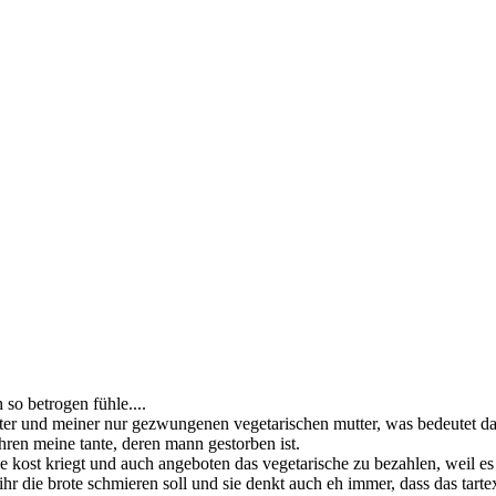
 so betrogen fühle....
ater und meiner nur gezwungenen vegetarischen mutter, was bedeutet dass
ahren meine tante, deren mann gestorben ist.
he kost kriegt und auch angeboten das vegetarische zu bezahlen, weil es an
r die brote schmieren soll und sie denkt auch eh immer, dass das tartex 