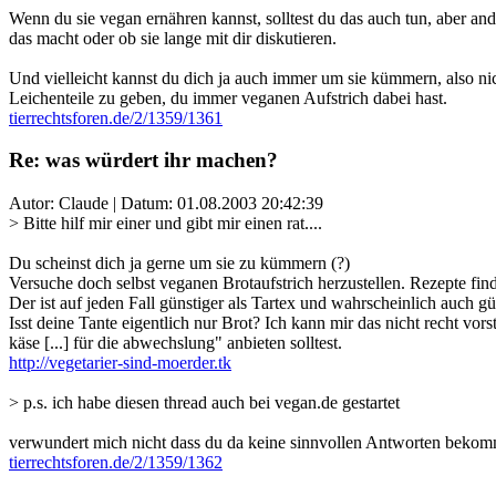
Wenn du sie vegan ernähren kannst, solltest du das auch tun, aber and
das macht oder ob sie lange mit dir diskutieren.
Und vielleicht kannst du dich ja auch immer um sie kümmern, also nic
Leichenteile zu geben, du immer veganen Aufstrich dabei hast.
tierrechtsforen.de/2/1359/1361
Re: was würdert ihr machen?
Autor: Claude | Datum:
01.08.2003 20:42:39
> Bitte hilf mir einer und gibt mir einen rat....
Du scheinst dich ja gerne um sie zu kümmern (?)
Versuche doch selbst veganen Brotaufstrich herzustellen. Rezepte fin
Der ist auf jeden Fall günstiger als Tartex und wahrscheinlich auch gü
Isst deine Tante eigentlich nur Brot? Ich kann mir das nicht recht vor
käse [...] für die abwechslung" anbieten solltest.
http://vegetarier-sind-moerder.tk
> p.s. ich habe diesen thread auch bei vegan.de gestartet
verwundert mich nicht dass du da keine sinnvollen Antworten bekom
tierrechtsforen.de/2/1359/1362