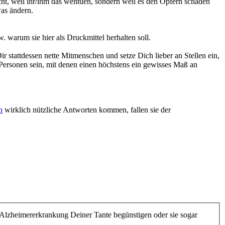
icht, weil ihr/ihm das wehtuen, sondern weil es den Opfern schaden
was ändern.
. warum sie hier als Druckmittel herhalten soll.
 stattdessen nette Mitmenschen und setze Dich lieber an Stellen ein,
 Personen sein, mit denen einen höchstens ein gewisses Maß an
n
wirklich nützliche Antworten kommen, fallen sie der
ie Alzheimererkrankung Deiner Tante begünstigen oder sie sogar