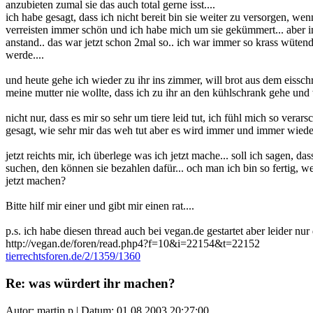
anzubieten zumal sie das auch total gerne isst....
ich habe gesagt, dass ich nicht bereit bin sie weiter zu versorgen, w
verreisten immer schön und ich habe mich um sie gekümmert... aber i
anstand.. das war jetzt schon 2mal so.. ich war immer so krass wüten
werde....
und heute gehe ich wieder zu ihr ins zimmer, will brot aus dem eissch
meine mutter nie wollte, dass ich zu ihr an den kühlschrank gehe und w
nicht nur, dass es mir so sehr um tiere leid tut, ich fühl mich so vera
gesagt, wie sehr mir das weh tut aber es wird immer und immer wiede
jetzt reichts mir, ich überlege was ich jetzt mache... soll ich sagen,
suchen, den können sie bezahlen dafür... och man ich bin so fertig
jetzt machen?
Bitte hilf mir einer und gibt mir einen rat....
p.s. ich habe diesen thread auch bei vegan.de gestartet aber leider n
http://vegan.de/foren/read.php4?f=10&i=22154&t=22152
tierrechtsforen.de/2/1359/1360
Re: was würdert ihr machen?
Autor: martin.p | Datum:
01.08.2003 20:27:00