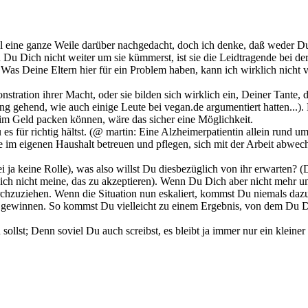
al eine ganze Weile darüber nachgedacht, doch ich denke, daß weder Du 
u Dich nicht weiter um sie kümmerst, ist sie die Leidtragende bei de
. Was Deine Eltern hier für ein Problem haben, kann ich wirklich nicht v
stration ihrer Macht, oder sie bilden sich wirklich ein, Deiner Tante, d
ng gehend, wie auch einige Leute bei vegan.de argumentiert hatten...)
eim Geld packen können, wäre das sicher eine Möglichkeit.
es für richtig hältst. (@ martin: Eine Alzheimerpatientin allein rund 
rige im eigenen Haushalt betreuen und pflegen, sich mit der Arbeit ab
i ja keine Rolle), was also willst Du diesbezüglich von ihr erwarten? (Du
ch nicht meine, das zu akzeptieren). Wenn Du Dich aber nicht mehr um
chzuziehen. Wenn die Situation nun eskaliert, kommst Du niemals dazu
u gewinnen. So kommst Du vielleicht zu einem Ergebnis, von dem Du Dir
sollst; Denn soviel Du auch screibst, es bleibt ja immer nur ein kleine