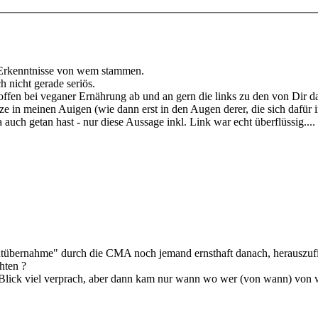
e Erkenntnisse von wem stammen.
h nicht gerade seriös.
ffen bei veganer Ernährung ab und an gern die links zu den von Dir da
 in meinen Auigen (wie dann erst in den Augen derer, die sich dafür in
 auch getan hast - nur diese Aussage inkl. Link war echt überflüssig....
"Machtübernahme" durch die CMA noch jemand ernsthaft danach, herauszu
hten ?
en Blick viel verprach, aber dann kam nur wann wo wer (von wann) von