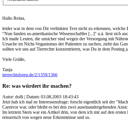
Hallo Reina,
leider war in dem von Dir verlinkten Text nicht zu erkennen, welch
"Nun fanden us-amerikanische Wissenschaftler [...]" u.ä. liest sich auc
Ich maile Leuten, die unsicher sind wegen der Versorgung mit Nährsto
Ursache im Nicht-Veganismus der Patienten zu suchen, zieht das Ganze
sollten wir uns auf Tierrechte konzentrieren, was Du in dem Posting ja
Viele Grüße,
Tanja
tierrechtsforen.de/2/1359/1366
Re: was würdert ihr machen?
Autor: dolli | Datum:
03.08.2003 18:43:43
Jetzt hab ich mal ne Interessensfrage: forscht eigentlich seit der 
Carnivor war, oder bleibt es bei den zwei auseinandergehenden Ansic
Im letztem Stern war ein Artikel drin, von dem ich mir auf den erst
reisserisch von wegen neue Erkenntnisse und so.