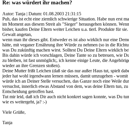
Re: was würdert ihr machen?
Autor: Tanja | Datum:
01.08.2003 21:31:15
Puh, das ist echt eine ziemlich schwierige Situation. Habe nun erst m
im Moment aus diesem Streit als "Sieger" herausgehen können. Wenn D
bisher, kaufen Deine Eltern weiter Leichen u.a. tierl. Produkte für sie
Gewalt angetan,
wenn man ihr dieses gibt. Entweder es ist also wirklich nur eine Demon
hätte, mit veganer Ernährung ihre Würde zu nehmen (so in die Richtu
was Du zukünftig machen wirst. Solltest Du Deine Eltern wirklich b
Bis dahin würde ich vorschlagen, Deine Tante so zu betreuen, wie Du 
zu bleiben, ist fast unmöglich;, ich kenne einige Leute, die Angehö
wieder an ihre Grenzen stoßen).
Deine Mutter frißt Leichen (daß sie das nur außer Haus tut, spielt dabe
jeder hat wohl irgendwann lernen müssen, damit umzugehen - womit i
würde ich an Deiner Stelle versuchen, das Ganze noch eine Weile dur
versuchst, innerlich etwas Abstand von dem, was deine Eltern tun, z
Entscheidung getroffen hast.
Tut mir leid, daß ich Dir auch nicht konkret sagen konnte, was Du tun 
wie es weitergeht, ja? :-)
Viele Grüße,
Tanja