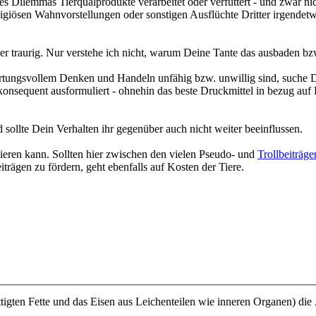
nes Dilemmas Tierqualprodukte verarbeitet oder verfüttert - und zwar n
ligiösen Wahnvorstellungen oder sonstigen Ausflüchte Dritter irgendet
er traurig. Nur verstehe ich nicht, warum Deine Tante das ausbaden bzw
rtungsvollem Denken und Handeln unfähig bzw. unwillig sind, suche Dir
onsequent ausformuliert - ohnehin das beste Druckmittel in bezug auf
 sollte Dein Verhalten ihr gegenüber auch nicht weiter beeinflussen.
ieren kann. Sollten hier zwischen den vielen Pseudo- und
Trollbeiträge
trägen zu fördern, geht ebenfalls auf Kosten der Tiere.
ättigten Fette und das Eisen aus Leichenteilen wie inneren Organen) d