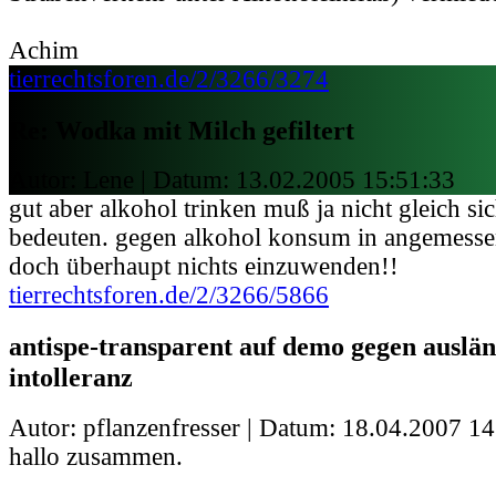
Achim
tierrechtsforen.de/2/3266/3274
Re: Wodka mit Milch gefiltert
Autor: Lene | Datum:
13.02.2005 15:51:33
gut aber alkohol trinken muß ja nicht gleich si
bedeuten. gegen alkohol konsum in angemess
doch überhaupt nichts einzuwenden!!
tierrechtsforen.de/2/3266/5866
antispe-transparent auf demo gegen auslä
intolleranz
Autor: pflanzenfresser | Datum:
18.04.2007 14
hallo zusammen.