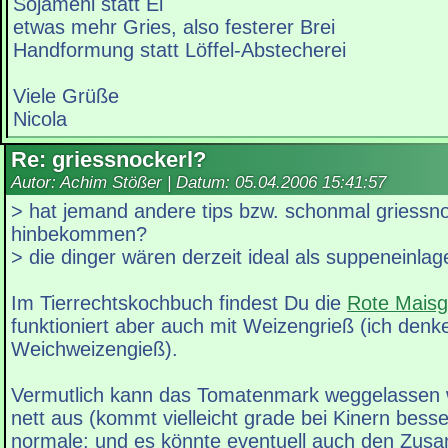
Sojamehl statt Ei
etwas mehr Gries, also festerer Brei
Handformung statt Löffel-Abstecherei
Viele Grüße
Nicola
Re: griessnockerl?
Autor: Achim Stößer | Datum:
05.04.2006 15:41:57
> hat jemand andere tips bzw. schonmal griessno
hinbekommen?
> die dinger wären derzeit ideal als suppeneinlag
Im Tierrechtskochbuch findest Du die
Rote Maisg
funktioniert aber auch mit Weizengrieß (ich denke
Weichweizengieß).
Vermutlich kann das Tomatenmark weggelassen w
nett aus (kommt vielleicht grade bei Kinern besse
normale; und es könnte eventuell auch den Zusa