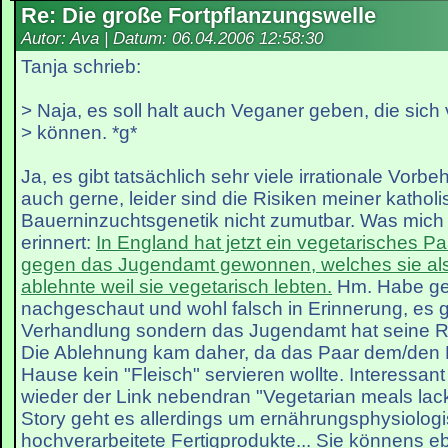
Re: Die große Fortpflanzungswelle
Autor: Ava | Datum:
06.04.2006 12:58:30
Tanja schrieb:
> Naja, es soll halt auch Veganer geben, die sic
> können. *g*
Ja, es gibt tatsächlich sehr viele irrationale Vorbe
auch gerne, leider sind die Risiken meiner kathol
Bauerninzuchtsgenetik nicht zumutbar. Was mich
erinnert:
In England hat jetzt ein vegetarisches P
gegen das Jugendamt gewonnen, welches sie als
ablehnte weil sie vegetarisch lebten.
Hm. Habe ge
nachgeschaut und wohl falsch in Erinnerung, es 
Verhandlung sondern das Jugendamt hat seine Ric
Die Ablehnung kam daher, da das Paar dem/den P
Hause kein "Fleisch" servieren wollte. Interessant
wieder der Link nebendran "Vegetarian meals lack 
Story geht es allerdings um ernährungsphysiolog
hochverarbeitete Fertigprodukte... Sie könnens eb