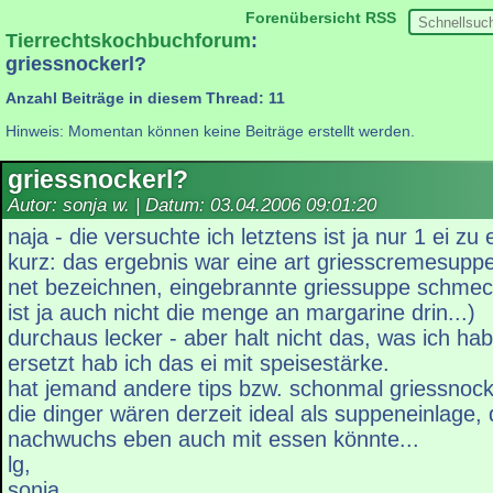
Forenübersicht
RSS
Tierrechtskochbuchforum
:
griessnockerl?
Anzahl Beiträge in diesem Thread: 11
Hinweis: Momentan können keine Beiträge erstellt werden.
griessnockerl?
Autor: sonja w. | Datum:
03.04.2006 09:01:20
naja - die versuchte ich letztens ist ja nur 1 ei zu 
kurz: das ergebnis war eine art griesscremesup
net bezeichnen, eingebrannte griessuppe schmec
ist ja auch nicht die menge an margarine drin...)
durchaus lecker - aber halt nicht das, was ich hab
ersetzt hab ich das ei mit speisestärke.
hat jemand andere tips bzw. schonmal griessno
die dinger wären derzeit ideal als suppeneinlage, 
nachwuchs eben auch mit essen könnte...
lg,
sonja