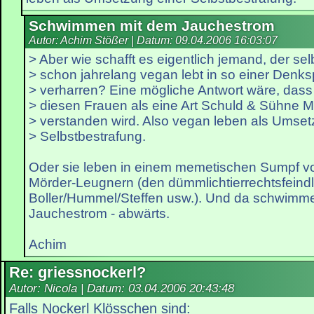
Schwimmen mit dem Jauchestrom
Autor: Achim Stößer | Datum:
09.04.2006 16:03:07
> Aber wie schafft es eigentlich jemand, der selb
> schon jahrelang vegan lebt in so einer Denks
> verharren? Eine mögliche Antwort wäre, das
> diesen Frauen als eine Art Schuld & Sühne
> verstanden wird. Also vegan leben als Umset
> Selbstbestrafung.
Oder sie leben in einem memetischen Sumpf vo
Mörder-Leugnern (den dümmlichtierrechtsfeind
Boller/Hummel/Steffen usw.). Und da schwimme
Jauchestrom - abwärts.
Achim
Re: griessnockerl?
Autor: Nicola | Datum:
03.04.2006 20:43:48
Falls Nockerl Klösschen sind: