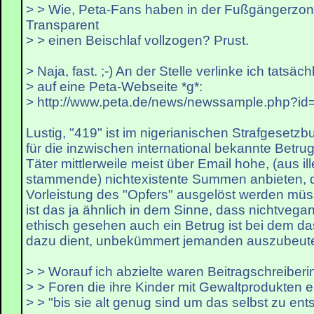
> > Wie, Peta-Fans haben in der Fußgängerzo
Transparent
> > einen Beischlaf vollzogen? Prust.
> Naja, fast. ;-) An der Stelle verlinke ich tatsäch
> auf eine Peta-Webseite *g*:
> http://www.peta.de/news/newssample.php?id
Lustig, "419" ist im nigerianischen Strafgesetz
für die inzwischen international bekannte Betrug
Täter mittlerweile meist über Email hohe, (aus i
stammende) nichtexistente Summen anbieten, d
Vorleistung des "Opfers" ausgelöst werden müs
ist das ja ähnlich in dem Sinne, dass nichtveg
ethisch gesehen auch ein Betrug ist bei dem d
dazu dient, unbekümmert jemanden auszubeut
> > Worauf ich abzielte waren Beitragschreiber
> > Foren die ihre Kinder mit Gewaltprodukten 
> > "bis sie alt genug sind um das selbst zu ent