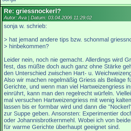
Re: griessnockerl?
Autor: Ava | Datum:
03.04.2006 11:29:02
sonja w. schrieb:
> hat jemand andere tips bzw. schonmal griessn
> hinbekommen?
Leider nein, noch nie gemacht. Allerdings wird G
fest, das müßte doch auch ganz ohne Stärke ge
den Unterschied zwischen Hart- u. Weichweizeng
Also wir machen regelmäßig Griess als Beilage fü
Gerichte, und wenn man viel Hartweizengriess 
einrührt, kann man den regelrecht würfeln. Vielle
mal versuchen Hartweizengriess mit wenig kalte
lassen bis er formbar wird und dann die "Nocker
zur Suppe geben. Ansonsten: Experimentier doc
oder Johannisbrotkernmehl. Wobei ich von beiden
für warme Gerichte überhaupt geeignet sind.