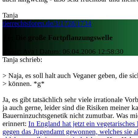
Tanja
tierrechtsforen.de/3/1728/1734
Re: Die große Fortpflanzungswelle
Autor: Ava | Datum:
06.04.2006 12:58:30
Tanja schrieb:
> Naja, es soll halt auch Veganer geben, die s
> können. *g*
Ja, es gibt tatsächlich sehr viele irrationale Vo
ja auch gerne, leider sind die Risiken meiner k
Bauerninzuchtsgenetik nicht zumutbar. Was mi
erinnert:
In England hat jetzt ein vegetarisches
gegen das Jugendamt gewonnen, welches sie al