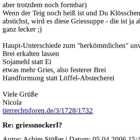
aber trotzdem noch formbar)
Wenn der Teig noch heiß ist und Du Klösschen
abstichst, wird es diese Griessuppe - die ist ja 
ganz lecker ;)
Haupt-Unterschiede zum "herkömmlichen" unv
Brei erkalten lassen
Sojamehl statt Ei
etwas mehr Gries, also festerer Brei
Handformung statt Löffel-Abstecherei
Viele Grüße
Nicola
tierrechtsforen.de/3/1728/1732
Re: griessnockerl?
Autor: Achim Stößer | Datum:
05.04.2006 15: