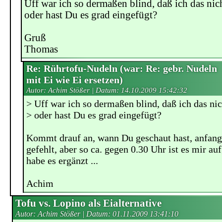
Uff war ich so dermaßen blind, daß ich das nic
oder hast Du es grad eingefügt?
Gruß
Thomas
Re: Rührtofu-Nudeln (war: Re: gebr. Nudeln
mit Ei wie Ei ersetzen)
Autor: Achim Stößer | Datum:
14.10.2009 15:42:32
> Uff war ich so dermaßen blind, daß ich das ni
> oder hast Du es grad eingefügt?
Kommt drauf an, wann Du geschaut hast, anfangs
gefehlt, aber so ca. gegen 0.30 Uhr ist es mir au
habe es ergänzt ...
Achim
Tofu vs. Lopino als Eialternative
Autor: Achim Stößer | Datum:
01.11.2009 13:41:10