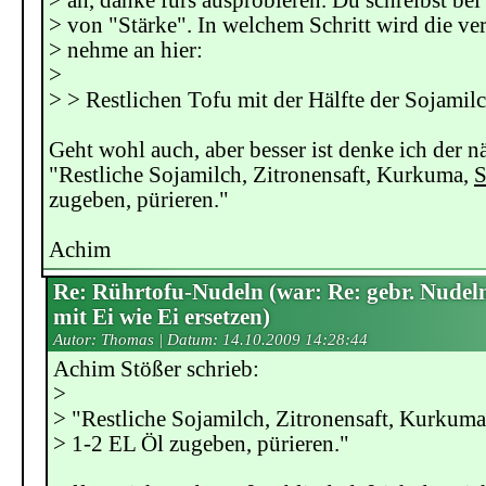
> ah, danke fürs ausprobieren. Du schreibst be
> von "Stärke". In welchem Schritt wird die ve
> nehme an hier:
>
> > Restlichen Tofu mit der Hälfte der Sojamilc
Geht wohl auch, aber besser ist denke ich der nä
"Restliche Sojamilch, Zitronensaft, Kurkuma,
S
zugeben, pürieren."
Achim
Re: Rührtofu-Nudeln (war: Re: gebr. Nudel
mit Ei wie Ei ersetzen)
Autor: Thomas | Datum:
14.10.2009 14:28:44
Achim Stößer schrieb:
>
> "Restliche Sojamilch, Zitronensaft, Kurkum
> 1-2 EL Öl zugeben, pürieren."