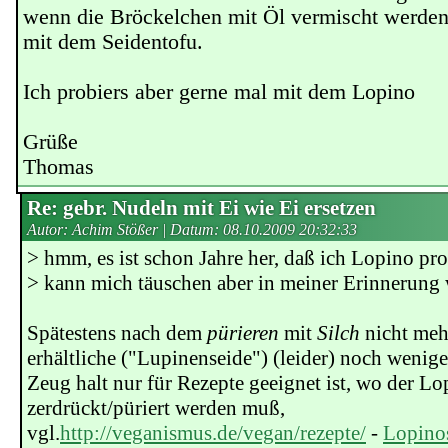
wenn die Bröckelchen mit Öl vermischt werden
mit dem Seidentofu.
Ich probiers aber gerne mal mit dem Lopino
Grüße
Thomas
Re: gebr. Nudeln mit Ei wie Ei ersetzen
Autor: Achim Stößer | Datum:
08.10.2009 20:32:33
> hmm, es ist schon Jahre her, daß ich Lopino pro
> kann mich täuschen aber in meiner Erinnerung w
Spätestens nach dem
pürieren
mit
Silch
nicht meh
erhältliche ("Lupinenseide") (leider) noch weniger
Zeug halt nur für Rezepte geeignet ist, wo der Lo
zerdrückt/püriert werden muß,
vgl.
http://veganismus.de/vegan/rezepte/
-
Lopino