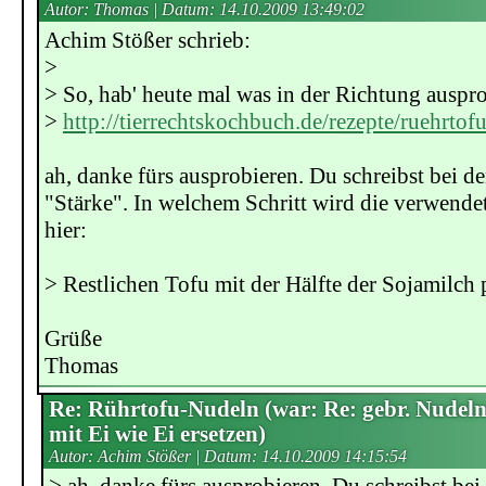
Autor: Thomas | Datum:
14.10.2009 13:49:02
Achim Stößer schrieb:
>
> So, hab' heute mal was in der Richtung auspro
>
http://tierrechtskochbuch.de/rezepte/ruehrtof
ah, danke fürs ausprobieren. Du schreibst bei d
"Stärke". In welchem Schritt wird die verwende
hier:
> Restlichen Tofu mit der Hälfte der Sojamilch 
Grüße
Thomas
Re: Rührtofu-Nudeln (war: Re: gebr. Nudel
mit Ei wie Ei ersetzen)
Autor: Achim Stößer | Datum:
14.10.2009 14:15:54