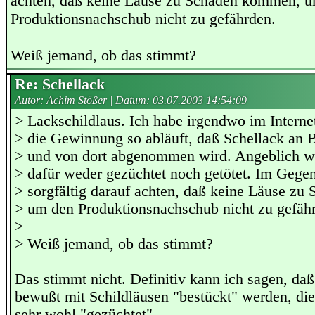
achten, daß keine Läuse zu Schaden kommen, 
Produktionsnachschub nicht zu gefährden.
Weiß jemand, ob das stimmt?
Re: Schellack
Autor: Achim Stößer | Datum:
03.07.2003 14:54:09
> Lackschildlaus. Ich habe irgendwo im Interne
> die Gewinnung so abläuft, daß Schellack an 
> und von dort abgenommen wird. Angeblich w
> dafür weder gezüchtet noch getötet. Im Gege
> sorgfältig darauf achten, daß keine Läuse z
> um den Produktionsnachschub nicht zu gefäh
>
> Weiß jemand, ob das stimmt?
Das stimmt nicht. Definitiv kann ich sagen, d
bewußt mit Schildläusen "bestückt" werden, di
sehr wohl "gezüchtet".