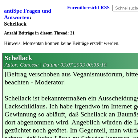
Forenübersicht
RSS
antiSpe Fragen und
Antworten
:
Schellack
Anzahl Beiträge in diesem Thread: 21
Hinweis: Momentan können keine Beiträge erstellt werden.
Schellack
Autor: Canossa | Datum:
03.07.2003 00:35:10
[Beitrag verschoben aus Veganismusforum, bitt
beachten - Moderator]
Schellack ist bekanntermaßen ein Ausscheidung
Lackschildlaus. Ich habe irgendwo im Internet g
Gewinnung so abläuft, daß Schellack an Baumäs
dort abgenommen wird. Angeblich würden die L
gezüchtet noch getötet. Im Gegenteil, man würde