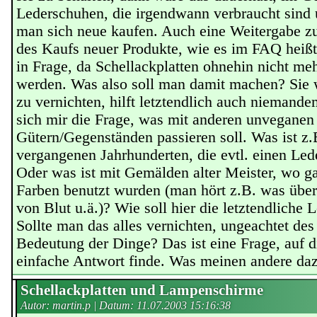
Lederschuhen, die irgendwann verbraucht sind
man sich neue kaufen. Auch eine Weitergabe z
des Kaufs neuer Produkte, wie es im FAQ heißt
in Frage, da Schellackplatten ohnehin nicht meh
werden. Was also soll man damit machen? Sie
zu vernichten, hilft letztendlich auch niemande
sich mir die Frage, was mit anderen unveganen 
Gütern/Gegenständen passieren soll. Was ist z
vergangenen Jahrhunderten, die evtl. einen Le
Oder was ist mit Gemälden alter Meister, wo ga
Farben benutzt wurden (man hört z.B. was übe
von Blut u.ä.)? Wie soll hier die letztendliche
Sollte man das alles vernichten, ungeachtet de
Bedeutung der Dinge? Das ist eine Frage, auf d
einfache Antwort finde. Was meinen andere da
Schellackplatten und Lampenschirme
Autor: martin.p | Datum:
11.07.2003 15:16:38