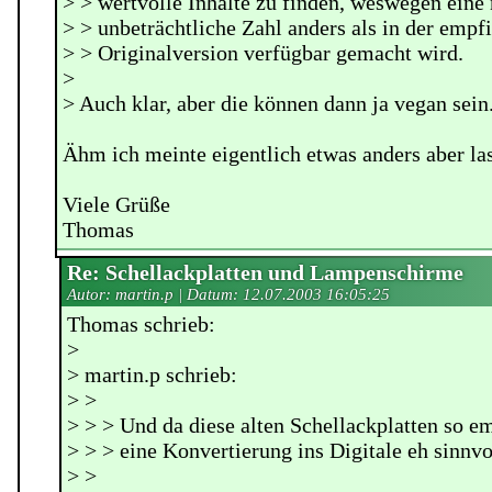
> > wertvolle Inhalte zu finden, weswegen eine 
> > unbeträchtliche Zahl anders als in der empf
> > Originalversion verfügbar gemacht wird.
>
> Auch klar, aber die können dann ja vegan sein
Ähm ich meinte eigentlich etwas anders aber las
Viele Grüße
Thomas
Re: Schellackplatten und Lampenschirme
Autor: martin.p | Datum:
12.07.2003 16:05:25
Thomas schrieb:
>
> martin.p schrieb:
> >
> > > Und da diese alten Schellackplatten so em
> > > eine Konvertierung ins Digitale eh sinnvo
> >