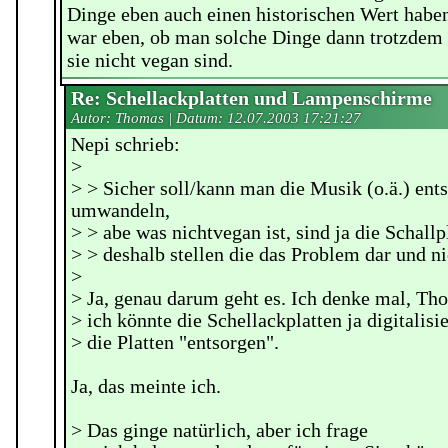
Dinge eben auch einen historischen Wert habe
war eben, ob man solche Dinge dann trotzdem 
sie nicht vegan sind.
Re: Schellackplatten und Lampenschirme
Autor: Thomas | Datum:
12.07.2003 17:21:27
Nepi schrieb:
>
> > Sicher soll/kann man die Musik (o.ä.) ent
umwandeln,
> > abe was nichtvegan ist, sind ja die Schallp
> > deshalb stellen die das Problem dar und n
>
> Ja, genau darum geht es. Ich denke mal, Th
> ich könnte die Schellackplatten ja digitalis
> die Platten "entsorgen".
Ja, das meinte ich.
> Das ginge natürlich, aber ich frage