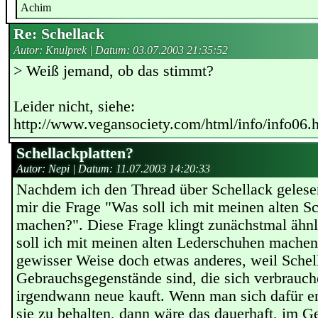
Achim
Re: Schellack
Autor: Knulprek | Datum:
03.07.2003 21:35:52
> Weiß jemand, ob das stimmt?
Leider nicht, siehe:
http://www.vegansociety.com/html/info/info06.
Schellackplatten?
Autor: Nepi | Datum:
11.07.2003 14:20:33
Nachdem ich den Thread über Schellack gelesen 
mir die Frage "Was soll ich mit meinen alten Sc
machen?". Diese Frage klingt zunächstmal ähnl
soll ich mit meinen alten Lederschuhen machen?"
gewisser Weise doch etwas anderes, weil Schel
Gebrauchsgegenstände sind, die sich verbrauc
irgendwann neue kauft. Wenn man sich dafür e
sie zu behalten, dann wäre das dauerhaft, im G