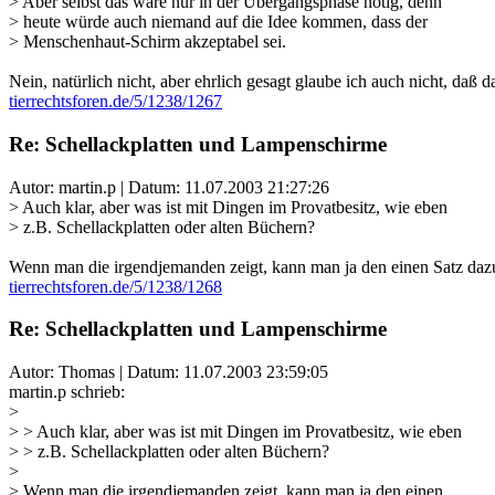
> Aber selbst das wäre nur in der Übergangsphase nötig, denn
> heute würde auch niemand auf die Idee kommen, dass der
> Menschenhaut-Schirm akzeptabel sei.
Nein, natürlich nicht, aber ehrlich gesagt glaube ich auch nicht, daß 
tierrechtsforen.de/5/1238/1267
Re: Schellackplatten und Lampenschirme
Autor: martin.p | Datum:
11.07.2003 21:27:26
> Auch klar, aber was ist mit Dingen im Provatbesitz, wie eben
> z.B. Schellackplatten oder alten Büchern?
Wenn man die irgendjemanden zeigt, kann man ja den einen Satz daz
tierrechtsforen.de/5/1238/1268
Re: Schellackplatten und Lampenschirme
Autor: Thomas | Datum:
11.07.2003 23:59:05
martin.p schrieb:
>
> > Auch klar, aber was ist mit Dingen im Provatbesitz, wie eben
> > z.B. Schellackplatten oder alten Büchern?
>
> Wenn man die irgendjemanden zeigt, kann man ja den einen