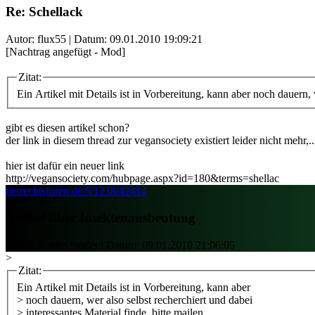
Re: Schellack
Autor: flux55 | Datum:
09.01.2010 19:09:21
[Nachtrag angefügt - Mod]
Zitat:
Ein Artikel mit Details ist in Vorbereitung, kann aber noch dauern, w
gibt es diesen artikel schon?
der link in diesem thread zur vegansociety existiert leider nicht mehr,..
hier ist dafür ein neuer link
http://vegansociety.com/hubpage.aspx?id=180&terms=shellac
tierrechtsforen.de/5/1238/42414
Artikel über Insektenausbeutung
Autor: Achim Stößer | Datum:
09.01.2010 21:06:05
>
Zitat:
Ein Artikel mit Details ist in Vorbereitung, kann aber
> noch dauern, wer also selbst recherchiert und dabei
> interessantes Material finde, bitte mailen.