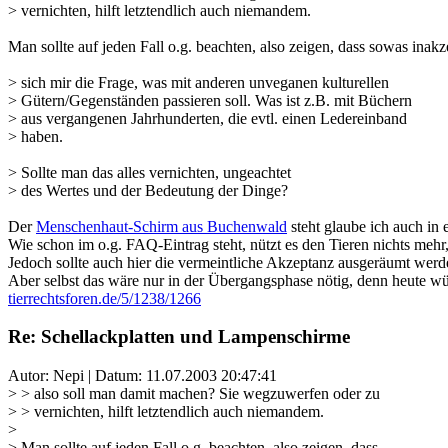
> vernichten, hilft letztendlich auch niemandem.
Man sollte auf jeden Fall o.g. beachten, also zeigen, dass sowas inakze
> sich mir die Frage, was mit anderen unveganen kulturellen
> Gütern/Gegenständen passieren soll. Was ist z.B. mit Büchern
> aus vergangenen Jahrhunderten, die evtl. einen Ledereinband
> haben.
> Sollte man das alles vernichten, ungeachtet
> des Wertes und der Bedeutung der Dinge?
Der
Menschenhaut-Schirm aus Buchenwald
steht glaube ich auch i
Wie schon im o.g. FAQ-Eintrag steht, nützt es den Tieren nichts mehr
Jedoch sollte auch hier die vermeintliche Akzeptanz ausgeräumt werd
Aber selbst das wäre nur in der Übergangsphase nötig, denn heute w
tierrechtsforen.de/5/1238/1266
Re: Schellackplatten und Lampenschirme
Autor: Nepi | Datum:
11.07.2003 20:47:41
> > also soll man damit machen? Sie wegzuwerfen oder zu
> > vernichten, hilft letztendlich auch niemandem.
>
> Man sollte auf jeden Fall o.g. beachten, also zeigen, dass