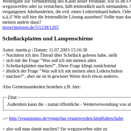
Weitergabe zur Verhinderung des Kaufs neuer Produkte, wie es im FAQ
wegzuwerfen oder zu vernichten, hilft letztendlich auch niemandem. A
vergangenen Jahrhunderten, die evtl. einen Ledereinband haben. Ode
u.ä.)? Wie soll hier die letztendliche Lösung aussehen? Sollte man da
meinen andere dazu?
tierrechtsforen.de/5/1238/1265
Schellackplatten und Lampenschirme
Autor: martin.p | Datum:
11.07.2003 15:16:38
> Nachdem ich den Thread über Schellack gelesen habe, stellt
> sich mir die Frage "Was soll ich mit meinen alten
> Schellackplatten machen?". Diese Frage klingt zunächstmal
> ähnlich der Frage "Was soll ich mit meinen alten Lederschuhen
> machen?", aber sie ist in gewisser Weise doch etwas anderes,
Also Gemeinsamkeiten bestehen z.B. hier:
Zitat:
Außerdem kann die - zumal öffentliche - Weiterverwendung von alt
-->
http://veganismus.de/vegan/faq-veganwerden.html#alteschuhe
> also soll man damit machen? Sie wegzuwerfen oder zu