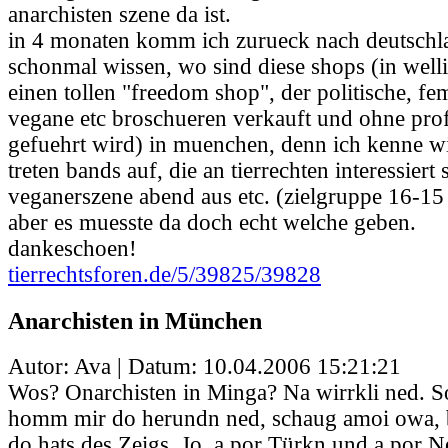
anarchisten szene da ist.
in 4 monaten komm ich zurueck nach deutsch
schonmal wissen, wo sind diese shops (in welli
einen tollen "freedom shop", der politische, fem
vegane etc broschueren verkauft und ohne prof
gefuehrt wird) in muenchen, denn ich kenne w
treten bands auf, die an tierrechten interessiert
veganerszene abend aus etc. (zielgruppe 16-15 j
aber es muesste da doch echt welche geben.
dankeschoen!
tierrechtsforen.de/5/39825/39828
Anarchisten in München
Autor: Ava | Datum:
10.04.2006 15:21:21
Wos? Onarchisten in Minga? Na wirrkli ned. S
homm mir do herundn ned, schaug amoi owa, be
do hats des Zeigs. Jo, a por Türkn und a por Ne