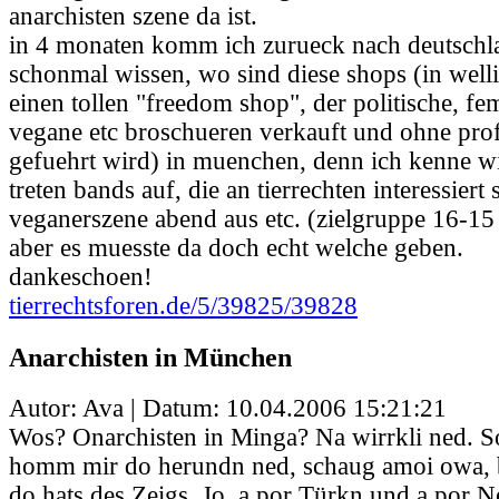
anarchisten szene da ist.
in 4 monaten komm ich zurueck nach deutsch
schonmal wissen, wo sind diese shops (in welli
einen tollen "freedom shop", der politische, fem
vegane etc broschueren verkauft und ohne prof
gefuehrt wird) in muenchen, denn ich kenne w
treten bands auf, die an tierrechten interessiert
veganerszene abend aus etc. (zielgruppe 16-15 j
aber es muesste da doch echt welche geben.
dankeschoen!
tierrechtsforen.de/5/39825/39828
Anarchisten in München
Autor: Ava | Datum:
10.04.2006 15:21:21
Wos? Onarchisten in Minga? Na wirrkli ned. S
homm mir do herundn ned, schaug amoi owa, be
do hats des Zeigs. Jo, a por Türkn und a por Ne