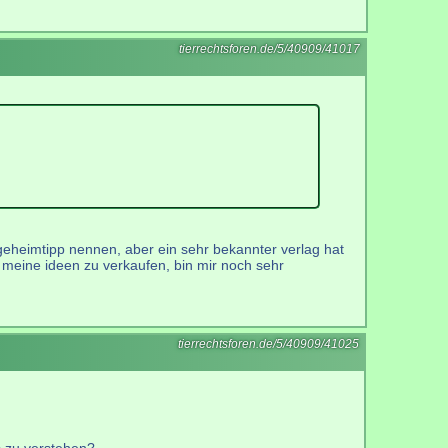
tierrechtsforen.de/5/40909/41017
 geheimtipp nennen, aber ein sehr bekannter verlag hat
t meine ideen zu verkaufen, bin mir noch sehr
tierrechtsforen.de/5/40909/41025