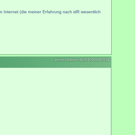
 im Internet (die meiner Erfahrung nach idR wesentlich
tierrechtsforen.de/5/40909/40934