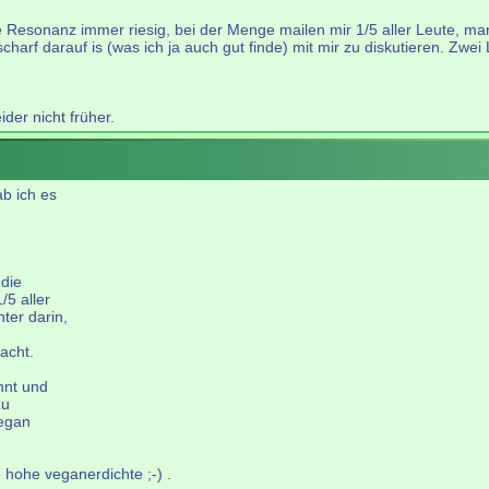
die Resonanz immer riesig, bei der Menge mailen mir 1/5 aller Leute, m
scharf darauf is (was ich ja auch gut finde) mit mir zu diskutieren. Zw
ider nicht früher.
ab ich es
 die
/5 aller
ter darin,
dacht.
nnt und
zu
vegan
 hohe veganerdichte ;-) .