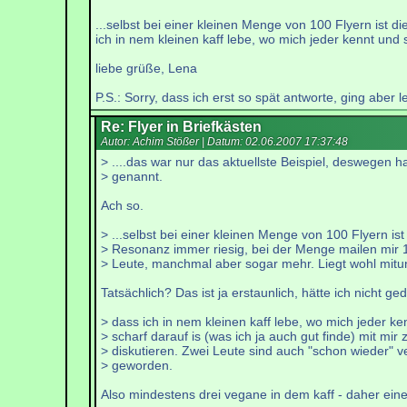
...selbst bei einer kleinen Menge von 100 Flyern ist 
ich in nem kleinen kaff lebe, wo mich jeder kennt und 
liebe grüße, Lena
P.S.: Sorry, dass ich erst so spät antworte, ging aber le
Re: Flyer in Briefkästen
Autor: Achim Stößer | Datum:
02.06.2007 17:37:48
> ....das war nur das aktuellste Beispiel, deswegen h
> genannt.
Ach so.
> ...selbst bei einer kleinen Menge von 100 Flyern ist
> Resonanz immer riesig, bei der Menge mailen mir 1
> Leute, manchmal aber sogar mehr. Liegt wohl mitun
Tatsächlich? Das ist ja erstaunlich, hätte ich nicht ge
> dass ich in nem kleinen kaff lebe, wo mich jeder ke
> scharf darauf is (was ich ja auch gut finde) mit mir 
> diskutieren. Zwei Leute sind auch "schon wieder" 
> geworden.
Also mindestens drei vegane in dem kaff - daher eine