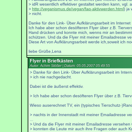
> idR wesentlich effektiver gestaltet werden kann, vgl. 
>
http://veganismus.de/vegan/faq-aktivwerden.html
) ja
> nicht.
Danke für den Link- Über Aufklärungsarbeit im Internet
Ich habe aber schon desöfteren Flyer über z.B. Tiervers
Hand drücken und konnte mich, wenns mir an bestimmten
schützen. Und da die Flyer mit meiner Emailadresse ve
Diese Art von Aufklärungsarbeit werde ich,soweit ich n
liebe Grüße,Lena
Flyer in Briefkästen
Autor: Achim Stößer | Datum:
05.05.2007 05:49:55
> Danke für den Link- Über Aufklärungsarbeit im Intern
> ich nie nachgedacht.
Dabei ist die äußerst effektiv.
> Ich habe aber schon desöfteren Flyer über z.B. Tier
Wieso auserechnet TV, ein (typisches Tierschutz-)Ra
> nachts in der Innenstadt mit meiner Emailadresse vert
...
> Und da die Flyer mit meiner Emailadresse versehen
> konnten die Leute mir auch ihre Fragen oder auch Kr