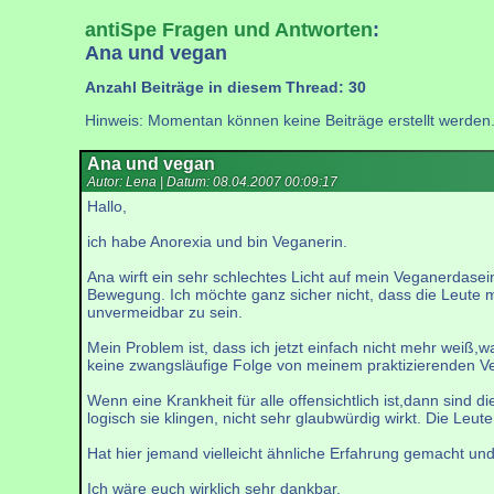
antiSpe Fragen und Antworten
:
Ana und vegan
Anzahl Beiträge in diesem Thread: 30
Hinweis: Momentan können keine Beiträge erstellt werden
Ana und vegan
Autor: Lena | Datum:
08.04.2007 00:09:17
Hallo,
ich habe Anorexia und bin Veganerin.
Ana wirft ein sehr schlechtes Licht auf mein Veganerdase
Bewegung. Ich möchte ganz sicher nicht, dass die Leute m
unvermeidbar zu sein.
Mein Problem ist, dass ich jetzt einfach nicht mehr weiß,
keine zwangsläufige Folge von meinem praktizierenden Ve
Wenn eine Krankheit für alle offensichtlich ist,dann si
logisch sie klingen, nicht sehr glaubwürdig wirkt. Die Le
Hat hier jemand vielleicht ähnliche Erfahrung gemacht un
Ich wäre euch wirklich sehr dankbar.