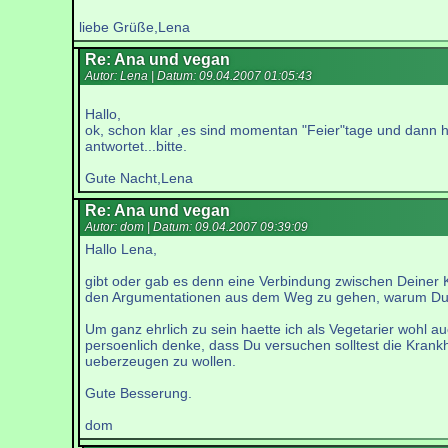
liebe Grüße,Lena
Re: Ana und vegan
Autor: Lena | Datum:
09.04.2007 01:05:43
Hallo,
ok, schon klar ,es sind momentan "Feier"tage und dann hat
antwortet...bitte.
Gute Nacht,Lena
Re: Ana und vegan
Autor: dom | Datum:
09.04.2007 09:39:09
Hallo Lena,
gibt oder gab es denn eine Verbindung zwischen Deiner 
den Argumentationen aus dem Weg zu gehen, warum Du
Um ganz ehrlich zu sein haette ich als Vegetarier wohl a
persoenlich denke, dass Du versuchen solltest die Kran
ueberzeugen zu wollen.
Gute Besserung.
dom