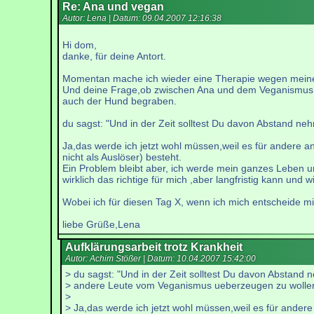
Re: Ana und vegan
Autor: Lena | Datum:
09.04.2007 12:16:38
Hi dom,
danke, für deine Antort.
Momentan mache ich wieder eine Therapie wegen meiner
Und deine Frage,ob zwischen Ana und dem Veganismus ei
auch der Hund begraben.
du sagst: "Und in der Zeit solltest Du davon Abstand 
Ja,das werde ich jetzt wohl müssen,weil es für andere
nicht als Auslöser) besteht.
Ein Problem bleibt aber, ich werde mein ganzes Leben unte
wirklich das richtige für mich ,aber langfristig kann un
Wobei ich für diesen Tag X, wenn ich mich entscheide mi
liebe Grüße,Lena
Aufklärungsarbeit trotz Krankheit
Autor: Achim Stößer | Datum:
10.04.2007 15:42:00
> du sagst: "Und in der Zeit solltest Du davon Abstand
> andere Leute vom Veganismus ueberzeugen zu wolle
>
> Ja,das werde ich jetzt wohl müssen,weil es für andere