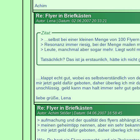
Achim
Re: Flyer in Briefkästen
Autor: Lena | Datum:
02.06.2007 20:33:21
Zitat:
> ...selbst bei einer kleinen Menge von 100 Flyern 
> Resonanz immer riesig, bei der Menge mailen mir
> Leute, manchmal aber sogar mehr. Liegt wohl mi
Tatsächlich? Das ist ja erstaunlich, hätte ich nicht
....klappt echt gut, wobei es selbstverständlich von
mir jetzt geld dafür geboten, daher überleg ich mir 
unschlüssig. geld kann man halt immer sehr gut geb
liebe grüße, Lena
Re: Flyer in Briefkästen
Autor: Achim Stößer | Datum:
04.06.2007 16:58:45
> aufmachung und der qualität des flyers abhängt.ic
> meinen geheimtipp nennen, aber ein sehr bekannt
> mir jetzt geld dafür geboten, daher überleg ich mi