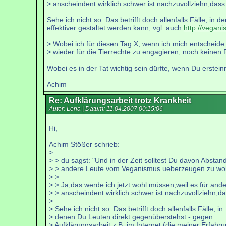
> anscheindent wirklich schwer ist nachzuvollziehn,das
Sehe ich nicht so. Das betrifft doch allenfalls Fälle, i
effektiver gestaltet werden kann, vgl. auch
http://vegan
> Wobei ich für diesen Tag X, wenn ich mich entscheide
> wieder für die Tierrechte zu engagieren, noch keinen 
Wobei es in der Tat wichtig sein dürfte, wenn Du erstein
Achim
Re: Aufklärungsarbeit trotz Krankheit
Autor: Lena | Datum:
11.04.2007 00:15:06
Hi,
Achim Stößer schrieb:
>
> > du sagst: "Und in der Zeit solltest Du davon Absta
> > andere Leute vom Veganismus ueberzeugen zu wol
> >
> > Ja,das werde ich jetzt wohl müssen,weil es für and
> > anscheindent wirklich schwer ist nachzuvollziehn,d
>
> Sehe ich nicht so. Das betrifft doch allenfalls Fälle, in
> denen Du Leuten direkt gegenüberstehst - gegen
> Aufklärungsarbeit z.B. im Internet (die meiner Erfahr