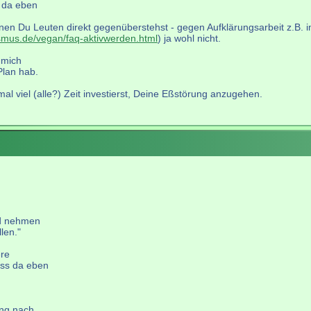
s da eben
n denen Du Leuten direkt gegenüberstehst - gegen Aufklärungsarbeit z.B.
ismus.de/vegan/faq-aktivwerden.html
) ja wohl nicht.
 mich
Plan hab.
mal viel (alle?) Zeit investierst, Deine Eßstörung anzugehen.
nd nehmen
len."
ere
ass da eben
ung nach