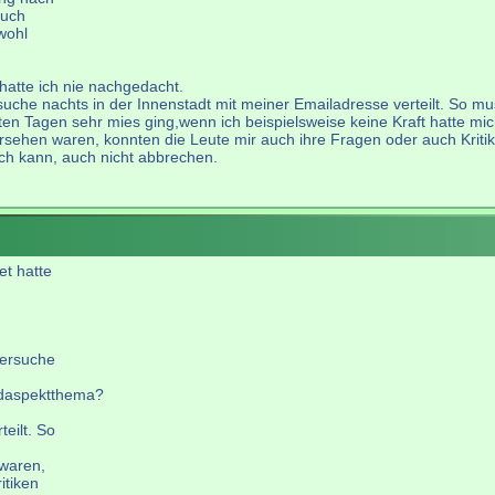
auch
 wohl
 hatte ich nie nachgedacht.
uche nachts in der Innenstadt mit meiner Emailadresse verteilt. So mus
 Tagen sehr mies ging,wenn ich beispielsweise keine Kraft hatte mich
rsehen waren, konnten die Leute mir auch ihre Fragen oder auch Kriti
och kann, auch nicht abbrechen.
et hatte
versuche
ndaspektthema?
eilt. So
 waren,
itiken