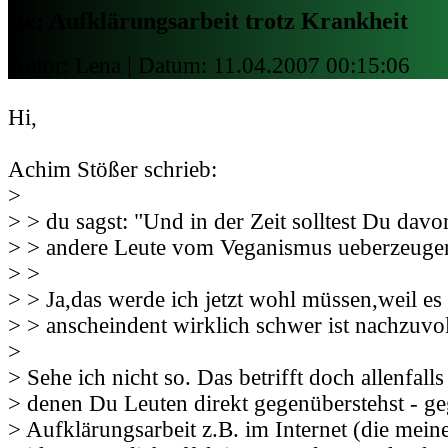
Re: Aufklärungsarbeit trotz Krankheit
Autor: Lena | Datum:
11.04.2007 00:15:06
Hi,
Achim Stößer schrieb:
>
> > du sagst: "Und in der Zeit solltest Du da
> > andere Leute vom Veganismus ueberzeugen
> >
> > Ja,das werde ich jetzt wohl müssen,weil es
> > anscheindent wirklich schwer ist nachzuvo
>
> Sehe ich nicht so. Das betrifft doch allenfalls 
> denen Du Leuten direkt gegenüberstehst - g
> Aufklärungsarbeit z.B. im Internet (die mei