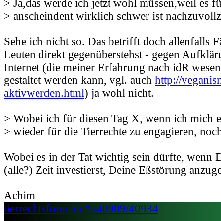
> Ja,das werde ich jetzt wohl müssen,weil es f
> anscheindent wirklich schwer ist nachzuvoll
Sehe ich nicht so. Das betrifft doch allenfalls 
Leuten direkt gegenüberstehst - gegen Aufklär
Internet (die meiner Erfahrung nach idR wesent
gestaltet werden kann, vgl. auch
http://vegani
aktivwerden.html
) ja wohl nicht.
> Wobei ich für diesen Tag X, wenn ich mich 
> wieder für die Tierrechte zu engagieren, noc
Wobei es in der Tat wichtig sein dürfte, wenn D
(alle?) Zeit investierst, Deine Eßstörung anzug
Achim
tierrechtsforen.de/5/40909/40934