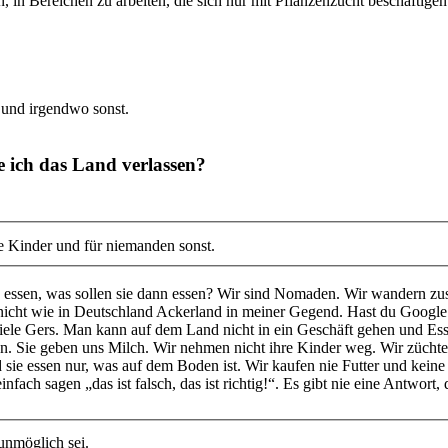
, in Bereichen zu arbeiten, die sich nur mit Pflanzenzucht beschäftig
r und irgendwo sonst.
 ich das Land verlassen?
die Kinder und für niemanden sonst.
ch essen, was sollen sie dann essen? Wir sind Nomaden. Wir wandern 
nicht wie in Deutschland Ackerland in meiner Gegend. Hast du Google 
n viele Gers. Man kann auf dem Land nicht in ein Geschäft gehen und Es
Sie geben uns Milch. Wir nehmen nicht ihre Kinder weg. Wir züchten sie
sie essen nur, was auf dem Boden ist. Wir kaufen nie Futter und keine
ach sagen „das ist falsch, das ist richtig!“. Es gibt nie eine Antwort,
unmöglich sei.