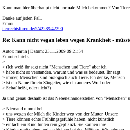
Kann man hier überhaupt nicht normale Milch bekommen? Von Tieren, d
Danke auf jeden Fall,
Emmi
tierrechtsforen.de/5/42289/42290
Re: Kann nicht vegan leben wegen Krankheit - müsste
Autor: martin | Datum:
23.11.2009 09:21:54
Emmi schrieb:
>
> (Ich weiß ihr sagt nicht "Menschen und Tiere" aber ich
> habe nicht so verstanden, warum und was es bedeutet. Ihr sagt
> immer, Menschen sind biologisch auch Tiere. Ich denke, Mensch
> ist ein Name für ein Säugetier, wie ein anderes Wolf oder
> Schaf heißt, oder nicht?)
Ja und genau deshalb ist das Nebeneinanderstellen von "Menschen" u
> Niemand nimmt bei
> uns wegen der Milch die Kinder weg von der Mutter. Unsere
> Tiere können echte Frühlingsgefühle haben, nicht künstlich
> einfach ein Kind hinten rein gepflanzt. Sie können ihre
> Kinder großziehen und sie bleiben bei den Müttern. Wir nehmen