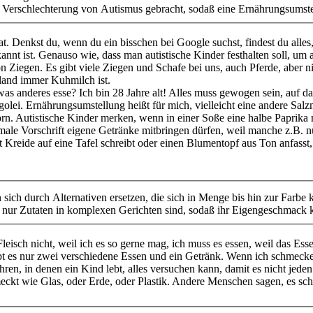
Verschlechterung von Autismus gebracht, sodaß eine Ernährungsumstel
at. Denkst du, wenn du ein bisschen bei Google suchst, findest du all
kannt ist. Genauso wie, dass man autistische Kinder festhalten soll, u
on Ziegen. Es gibt viele Ziegen und Schafe bei uns, auch Pferde, abe
hland immer Kuhmilch ist.
twas anderes esse? Ich bin 28 Jahre alt! Alles muss gewogen sein, auf
golei. Ernährungsumstellung heißt für mich, vielleicht eine andere Salz
n. Autistische Kinder merken, wenn in einer Soße eine halbe Paprika me
male Vorschrift eigene Getränke mitbringen dürfen, weil manche z.B. nu
t Kreide auf eine Tafel schreibt oder einen Blumentopf aus Ton anfasst
ich durch Alternativen ersetzen, die sich in Menge bis hin zur Farbe
ja nur Zutaten in komplexen Gerichten sind, sodaß ihr Eigengeschma
 Fleisch nicht, weil ich es so gerne mag, ich muss es essen, weil das E
gibt es nur zwei verschiedene Essen und ein Getränk. Wenn ich schmeck
hren, in denen ein Kind lebt, alles versuchen kann, damit es nicht jede
meckt wie Glas, oder Erde, oder Plastik. Andere Menschen sagen, es sch