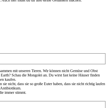
en. Auch hier mußt du dir also keine Gedanken machen.
zusammen mit unseren Tieren. Wir können nicht Gemüse und Obst
Earth? Schau die Mongolei an. Du wirst fast keine Häuser finden
sen kaufen.
 nicht, dass sie so große Euter haben, dass sie nicht richtig laufen
 Antibiotikum.
 die immer stimmt.