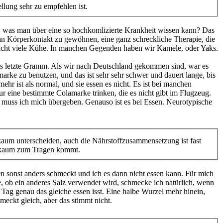
lung sehr zu empfehlen ist.
es, was man über eine so hochkomlizierte Krankheit wissen kann? Das
m an Körperkontakt zu gewöhnen, eine ganz schreckliche Therapie, die
r nicht viele Kühe. In manchen Gegenden haben wir Kamele, oder Yaks.
 das letzte Gramm. Als wir nach Deutschland gekommen sind, war es
marke zu benutzen, und das ist sehr sehr schwer und dauert lange, bis
hr ist als normal, und sie essen es nicht. Es ist bei manchen
r eine bestimmte Colamarke trinken, die es nicht gibt im Flugzeug.
, muss ich mich übergeben. Genauso ist es bei Essen. Neurotypische
 kaum unterscheiden, auch die Nährstoffzusammensetzung ist fast
ck kaum zum Tragen kommt.
ssen sonst anders schmeckt und ich es dann nicht essen kann. Für mich
e, ob ein anderes Salz verwendet wird, schmecke ich natürlich, wenn
n Tag genau das gleiche essen isst. Eine halbe Wurzel mehr hinein,
meckt gleich, aber das stimmt nicht.