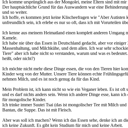
Ich komme ursprünglich aus der Mongolei, meine Eltern sind mit mir
Der hauptsächliche Grund für das Auswandern war eine Behinderung v
und so weiter.
Ich hoffe, es kommen jetzt keine Klischeefragen wie "Aber Autisten kön
unfreundlich sein, ich erlebe es nur so oft, dass ich mit Vorurteilen ü
Ich kenne aus meinem Heimatland einen komplett anderen Umgang mit 
Kamele.
Ich habe nie über das Essen in Deutschland gedacht, aber vor einiger 
Massenhaltung, und Milchkühe, und dem allen. Ich war sehr schockier
Tiere" aber ich habe nicht so verstanden, warum und was es bedeutet.
heißt, oder nicht?)
Ich möchte nicht mehr diese Dinge essen, die von den Tieren hier k
Kinder weg von der Mutter. Unsere Tiere können echte Frühlingsgefühl
nehmen Milch, und es ist noch genug da für das Kind.
Mein Problem ist, ich kann nicht so wie ein Veganer leben. Es ist of
und es darf nichts anders sein. Wenn ich andere Dinge esse, kann ich d
für mongolische Kinder.
Ich trinke immer Suutei Tsai (das ist mongolischer Tee mit Milch und
Bantan, die Suppe. Das ist mit Fleisch.
Aber was soll ich machen? Wenn ich das Essen sehe, denke ich an die 
ich keine Zukunft. Es gibt kein Studium für mich und keine Arbeit.