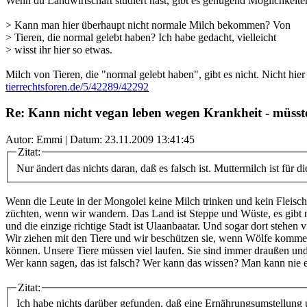
Wenn du Landwirtschaft studiert hast, gibt es genügend Möglichkeiten
> Kann man hier überhaupt nicht normale Milch bekommen? Von
> Tieren, die normal gelebt haben? Ich habe gedacht, vielleicht
> wisst ihr hier so etwas.
Milch von Tieren, die "normal gelebt haben", gibt es nicht. Nicht hie
tierrechtsforen.de/5/42289/42292
Re: Kann nicht vegan leben wegen Krankheit - müsste
Autor: Emmi | Datum:
23.11.2009 13:41:45
Zitat:
Nur ändert das nichts daran, daß es falsch ist. Muttermilch ist für 
Wenn die Leute in der Mongolei keine Milch trinken und kein Fleis
züchten, wenn wir wandern. Das Land ist Steppe und Wüste, es gibt 
und die einzige richtige Stadt ist Ulaanbaatar. Und sogar dort stehe
Wir ziehen mit den Tiere und wir beschützen sie, wenn Wölfe kommen. 
können. Unsere Tiere müssen viel laufen. Sie sind immer draußen und 
Wer kann sagen, das ist falsch? Wer kann das wissen? Man kann nie einf
Zitat:
Ich habe nichts darüber gefunden, daß eine Ernährungsumstellung 