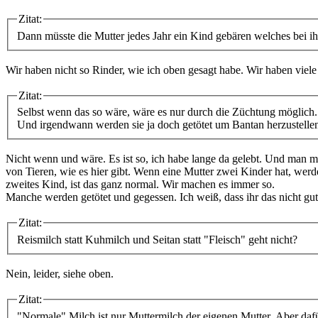
Zitat:
Dann müsste die Mutter jedes Jahr ein Kind gebären welches bei ih
Wir haben nicht so Rinder, wie ich oben gesagt habe. Wir haben vi
Zitat:
Selbst wenn das so wäre, wäre es nur durch die Züchtung möglich.
Und irgendwann werden sie ja doch getötet um Bantan herzustelle
Nicht wenn und wäre. Es ist so, ich habe lange da gelebt. Und man
von Tieren, wie es hier gibt. Wenn eine Mutter zwei Kinder hat, werd
zweites Kind, ist das ganz normal. Wir machen es immer so.
Manche werden getötet und gegessen. Ich weiß, dass ihr das nicht gut 
Zitat:
Reismilch statt Kuhmilch und Seitan statt "Fleisch" geht nicht?
Nein, leider, siehe oben.
Zitat:
"Normale" Milch ist nur Muttermilch der eigenen Mutter. Aber dafür