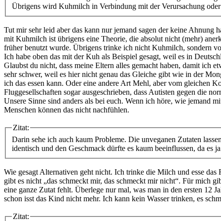
Übrigens wird Kuhmilch in Verbindung mit der Verursachung oder 
Tut mir sehr leid aber das kann nur jemand sagen der keine Ahnung h
mit Kuhmilch ist übrigens eine Theorie, die absolut nicht (mehr) aner
früher benutzt wurde. Übrigens trinke ich nicht Kuhmilch, sondern v
Ich habe oben das mit der Kuh als Beispiel gesagt, weil es in Deutsc
Glaubst du nicht, dass meine Eltern alles gemacht haben, damit ich e
sehr schwer, weil es hier nicht genau das Gleiche gibt wie in der Mon
ich das essen kann. Oder eine andere Art Mehl, aber vom gleichen Kor
Fluggesellschaften sogar ausgeschrieben, dass Autisten gegen die nor
Unsere Sinne sind anders als bei euch. Wenn ich höre, wie jemand mi
Menschen können das nicht nachfühlen.
Zitat:
Darin sehe ich auch kaum Probleme. Die unveganen Zutaten lassen s
identisch und den Geschmack dürfte es kaum beeinflussen, da es 
Wie gesagt Alternativen geht nicht. Ich trinke die Milch und esse das
gibt es nicht „das schmeckt mir, das schmeckt mir nicht“. Für mich 
eine ganze Zutat fehlt. Überlege nur mal, was man in den ersten 12 Ja
schon isst das Kind nicht mehr. Ich kann kein Wasser trinken, es sch
Zitat: