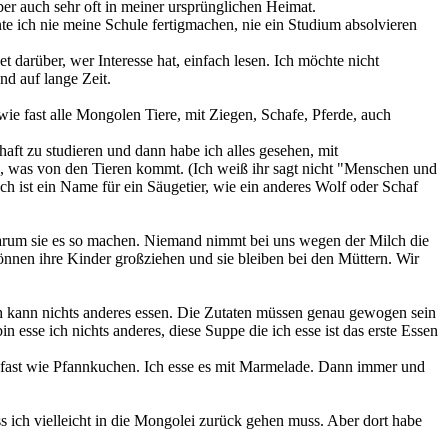
r auch sehr oft in meiner ursprünglichen Heimat.
 ich nie meine Schule fertigmachen, nie ein Studium absolvieren
t darüber, wer Interesse hat, einfach lesen. Ich möchte nicht
end auf lange Zeit.
 fast alle Mongolen Tiere, mit Ziegen, Schafe, Pferde, auch
haft zu studieren und dann habe ich alles gesehen, mit
n, was von den Tieren kommt. (Ich weiß ihr sagt nicht "Menschen und
h ist ein Name für ein Säugetier, wie ein anderes Wolf oder Schaf
 warum sie es so machen. Niemand nimmt bei uns wegen der Milch die
können ihre Kinder großziehen und sie bleiben bei den Müttern. Wir
 Ich kann nichts anderes essen. Die Zutaten müssen genau gewogen sein
 esse ich nichts anderes, diese Suppe die ich esse ist das erste Essen
ist fast wie Pfannkuchen. Ich esse es mit Marmelade. Dann immer und
s ich vielleicht in die Mongolei zurück gehen muss. Aber dort habe