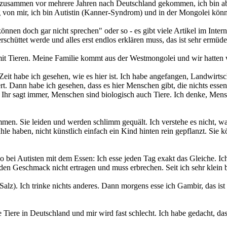
 zusammen vor mehrere Jahren nach Deutschland gekommen, ich bin abe
on mir, ich bin Autistin (Kanner-Syndrom) und in der Mongolei könnte
nen doch gar nicht sprechen" oder so - es gibt viele Artikel im Interne
berschüttet werde und alles erst endlos erklären muss, das ist sehr ermüd
Tieren. Meine Familie kommt aus der Westmongolei und wir hatten wie
Zeit habe ich gesehen, wie es hier ist. Ich habe angefangen, Landwirtsc
t. Dann habe ich gesehen, dass es hier Menschen gibt, die nichts esse
 Ihr sagt immer, Menschen sind biologisch auch Tiere. Ich denke, Mensc
ommen. Sie leiden und werden schlimm gequält. Ich verstehe es nicht,
e haben, nicht künstlich einfach ein Kind hinten rein gepflanzt. Sie 
t so bei Autisten mit dem Essen: Ich esse jeden Tag exakt das Gleiche.
en Geschmack nicht ertragen und muss erbrechen. Seit ich sehr klein bin
 Salz). Ich trinke nichts anderes. Dann morgens esse ich Gambir, das 
Tiere in Deutschland und mir wird fast schlecht. Ich habe gedacht, das