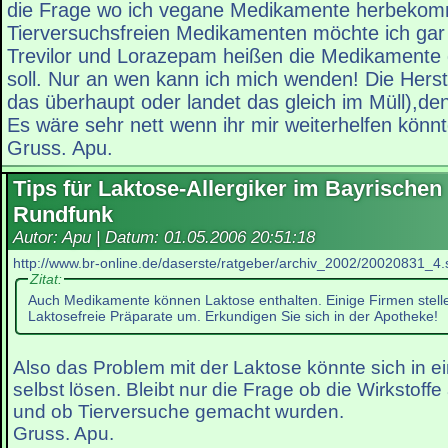
die Frage wo ich vegane Medikamente herbekom
Tierversuchsfreien Medikamenten möchte ich gar n
Trevilor und Lorazepam heißen die Medikamente
soll. Nur an wen kann ich mich wenden! Die Herst
das überhaupt oder landet das gleich im Müll),d
Es wäre sehr nett wenn ihr mir weiterhelfen könnt
Gruss. Apu.
Tips für Laktose-Allergiker im Bayrischen
Rundfunk
Autor: Apu | Datum:
01.05.2006 20:51:18
http://www.br-online.de/daserste/ratgeber/archiv_2002/20020831_4.
Zitat:
Auch Medikamente können Laktose enthalten. Einige Firmen stellen
Laktosefreie Präparate um. Erkundigen Sie sich in der Apotheke!
Also das Problem mit der Laktose könnte sich in e
selbst lösen. Bleibt nur die Frage ob die Wirkstoff
und ob Tierversuche gemacht wurden.
Gruss. Apu.