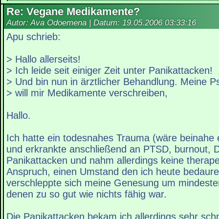
Re: Vegane Medikamente?
Autor: Ava Odoemena | Datum:
19.05.2006 03:33:16
Apu schrieb:
> Hallo allerseits!
> Ich leide seit einiger Zeit unter Panikattacken!
> Und bin nun in ärztlicher Behandlung. Meine P
> will mir Medikamente verschreiben,
Hallo.
Ich hatte ein todesnahes Trauma (wäre beinahe e
und erkrankte anschließend an PTSD, burnout, 
Panikattacken und nahm allerdings keine therapeu
Anspruch, einen Umstand den ich heute bedaure
verschleppte sich meine Genesung um mindesten
denen zu so gut wie nichts fähig war.
Die Panikattacken bekam ich allerdings sehr schne