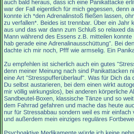
auch bald heraus, dass ich eine Panikattacke erli
war der Fall eigentlich für mich gegessen, denn 
konnte ich *den Adrenalinstoß fließen lassen, oh
zu verfallen*. Beides ist trennbar. Über ein Jahr 
aus und das war dann zum Schluß so relaxed d
Mann während des Essens z.B. mitteilen konnte 
hab gerade eine Adrenalinausschüttung". Bei den
dachte ich mir noch, Pfff wie armselig. Ein Panik
Zu empfehlen ist sicherlich auch ein gutes "Str
denn meiner Meinung nach sind Panikattacken ni
eine Art "Stresspufferüberlauf". Was für Dich da 
Du selbst austarieren, bei dem einen wirkt autog
mir völlig wirkungslos), bei anderen körperliche Ak
Sandbeutel-Boxen, klassische Tänze und so weiter
dem Fahrrad gefahren und mache das heute auch
nur für Stressabbau sondern weil es mir einfach 
und außerdem mein einziges reguläres Fortbeweg
Psychoaktive Medikamente würde ich keine nehme