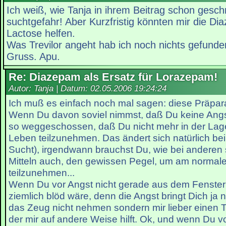
Ich weiß, wie Tanja in ihrem Beitrag schon gesch
suchtgefahr! Aber Kurzfristig könnten mir die D
Lactose helfen.
Was Trevilor angeht hab ich noch nichts gefunde
Gruss. Apu.
Re: Diazepam als Ersatz für Lorazepam!
Autor: Tanja | Datum:
02.05.2006 19:24:24
Ich muß es einfach noch mal sagen: diese Präparat
Wenn Du davon soviel nimmst, daß Du keine Angst
so weggeschossen, daß Du nicht mehr in der Lag
Leben teilzunehmen. Das ändert sich natürlich be
Sucht), irgendwann brauchst Du, wie bei andere
Mitteln auch, den gewissen Pegel, um am normal
teilzunehmen...
Wenn Du vor Angst nicht gerade aus dem Fenster sp
ziemlich blöd wäre, denn die Angst bringt Dich ja 
das Zeug nicht nehmen sondern mir lieber einen
der mir auf andere Weise hilft. Ok, und wenn Du 