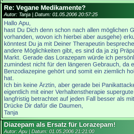
Re: Vegane Medikamente?
Autor: Tanja | Datum:
01.05.2006 20:57:25
Hallo Apu,
hast Du Dich denn schon nach allen möglichen G
vorhanden, wovon ich hierbei aber ausgehe) erk
könntest Du ja mit Deiner Therapeutin bespreche
andere Möglichkeiten gibt, es sind da ja zig Prä
Markt. Gerade das Lorazepam würde ich persönli
zumindest nicht für den längeren Gebrauch, da 
Benzodiazepine gehört und somit ein ziemlich ho
hat.
Ich bin keine Ärztin, aber gerade bei Panikattac
eigentlich mit einer Verhaltenstherapie supergut
langfristig betrachtet auf jeden Fall besser als 
Drücke Dir dafür die Daumen,
Tanja
Diazepam als Ersatz für Lorazepam!
Autor: Apu | Datum:
01.05.2006 21:21:00