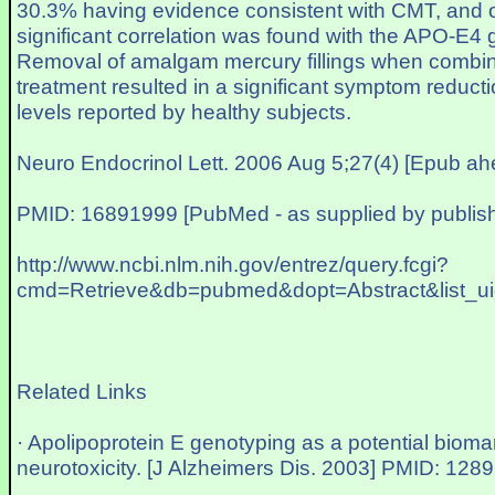
30.3% having evidence consistent with CMT, and 
significant correlation was found with the APO-E4
Removal of amalgam mercury fillings when combin
treatment resulted in a significant symptom reducti
levels reported by healthy subjects.
Neuro Endocrinol Lett. 2006 Aug 5;27(4) [Epub ahe
PMID: 16891999 [PubMed - as supplied by publish
http://www.ncbi.nlm.nih.gov/entrez/query.fcgi?
cmd=Retrieve&db=pubmed&dopt=Abstract&list_u
Related Links
· Apolipoprotein E genotyping as a potential bioma
neurotoxicity. [J Alzheimers Dis. 2003] PMID: 128