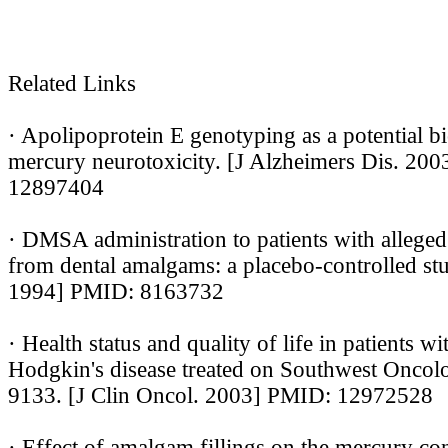
Related Links
· Apolipoprotein E genotyping as a potential b
mercury neurotoxicity. [J Alzheimers Dis. 20
12897404
· DMSA administration to patients with allege
from dental amalgams: a placebo-controlled stu
1994] PMID: 8163732
· Health status and quality of life in patients wi
Hodgkin's disease treated on Southwest Onco
9133. [J Clin Oncol. 2003] PMID: 12972528
· Effect of amalgam fillings on the mercury con