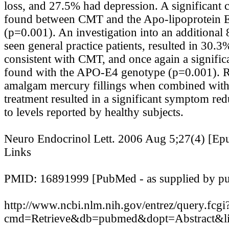
loss, and 27.5% had depression. A significant 
found between CMT and the Apo-lipoprotein 
(p=0.001). An investigation into an additional
seen general practice patients, resulted in 30.
consistent with CMT, and once again a signific
found with the APO-E4 genotype (p=0.001). 
amalgam mercury fillings when combined with
treatment resulted in a significant symptom re
to levels reported by healthy subjects.
Neuro Endocrinol Lett. 2006 Aug 5;27(4) [Epu
Links
PMID: 16891999 [PubMed - as supplied by pu
http://www.ncbi.nlm.nih.gov/entrez/query.fcgi
cmd=Retrieve&db=pubmed&dopt=Abstract&li