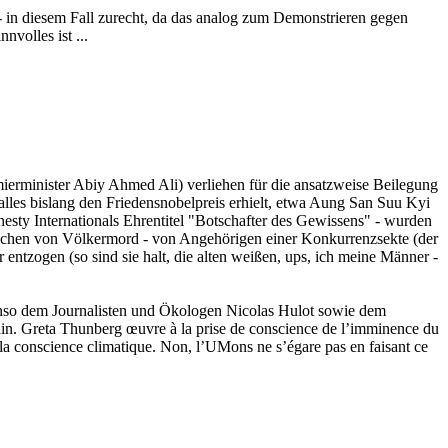
 in diesem Fall zurecht, da das analog zum Demonstrieren gegen
volles ist ...
mierminister Abiy Ahmed Ali) verliehen für die ansatzweise Beilegung
 alles bislang den Friedensnobelpreis erhielt, etwa Aung San Suu Kyi
sty Internationals Ehrentitel "Botschafter des Gewissens" - wurden
rechen von Völkermord - von Angehörigen einer Konkurrenzsekte (der
tzogen (so sind sie halt, die alten weißen, ups, ich meine Männer -
benso dem Journalisten und Ökologen Nicolas Hulot sowie dem
emain. Greta Thunberg œuvre à la prise de conscience de l’imminence du
e la conscience climatique. Non, l’UMons ne s’égare pas en faisant ce