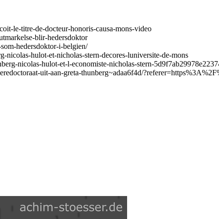
coit-le-titre-de-docteur-honoris-causa-mons-video
-utmarkelse-blir-hedersdoktor
-som-hedersdoktor-i-belgien/
g-nicolas-hulot-et-nicholas-stern-decores-luniversite-de-mons
unberg-nicolas-hulot-et-l-economiste-nicholas-stern-5d9f7ab29978e223
reikt-eredoctoraat-uit-aan-greta-thunberg~adaa6f4d/?referer=https%