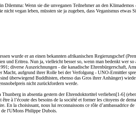
 ein Dilemma: Wenn sie die unveganen Teilnehmer an den Klimademos -
e nicht vegan leben, müssten sie ja zugeben, dass Veganismus etwas Sinn
dessen wurde er an einen bekannten afrikanischen Regierungschef (Pre
pien und Eritrea. Nun ja, vielleicht besser so, wenn man bedenkt wer so
991; diverse Auszeichnungen - die kanadische Ehrenbürgerschaft, Amne
r Macht, aufgrund ihrer Rolle bei der Verfolgung - UNO-Ermittler sp
nd überwiegend Buddhisten, ebenso das Gros ihrer Anhänger) wieder en
ensnobelpreis nicht zurückfordern werde.
Thunberg in absentia gestern der Ehrendoktortitel verliehen[1-6] (e
t être à l’écoute des besoins de la société et former les citoyens de d
ire. En la choisissant, nous lui reconnaissons ce rôle d’ambassadrice d
ur de l'UMons Philippe Dubois.