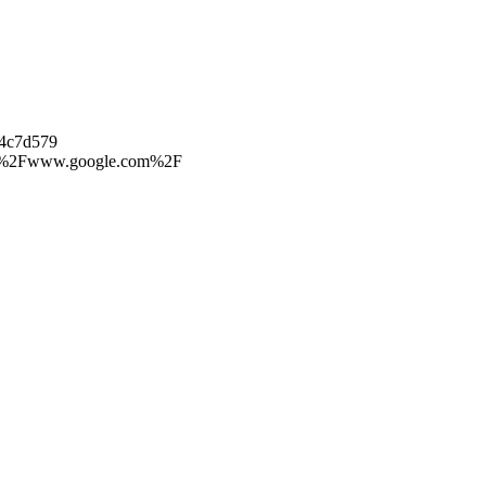
74c7d579
3A%2F%2Fwww.google.com%2F