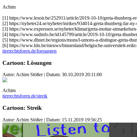
Achim
[1] https://www.lesoir.be/252911/article/2019-10-10/greta-thunberg-re
[2] https://nyheter24.se/nyheter/inrikes/934014-greta-thunberg-far-ny
[3] https://www.expressen.se/nyheter/klimat/greta-mottar-utmarkelsen
[4] https://www.sudinfo.be/id145799/article/2019-10-10/greta-thunber
[5] https://www.dhnet.be/regions/mons/l-umons-a-distingue-greta-th
[6] https://www.hln.be/nieuws/binnenland/belgische-universiteit-
tierrechtsforen.de/loesungen
Cartoon: Lösungen
Autor: Achim Stößer | Datum:
30.10.2019 20:11:00
Achim
tierrechtsforen.de/streik
Cartoon: Streik
Autor: Achim Stößer | Datum:
15.11.2019 19:56:25