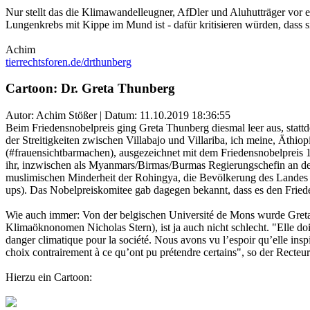
Nur stellt das die Klimawandelleugner, AfDler und Aluhutträger vor
Lungenkrebs mit Kippe im Mund ist - dafür kritisieren würden, dass si
Achim
tierrechtsforen.de/drthunberg
Cartoon: Dr. Greta Thunberg
Autor: Achim Stößer | Datum:
11.10.2019 18:36:55
Beim Friedensnobelpreis ging Greta Thunberg diesmal leer aus, statt
der Streitigkeiten zwischen Villabajo und Villariba, ich meine, Äthio
(#frauensichtbarmachen), ausgezeichnet mit dem Friedensnobelpreis 1
ihr, inzwischen als Myanmars/Birmas/Burmas Regierungschefin an de
muslimischen Minderheit der Rohingya, die Bevölkerung des Landes si
ups). Das Nobelpreiskomitee gab dagegen bekannt, dass es den Fried
Wie auch immer: Von der belgischen Université de Mons wurde Greta 
Klimaöknonomen Nicholas Stern), ist ja auch nicht schlecht. "Elle doi
danger climatique pour la société. Nous avons vu l’espoir qu’elle insp
choix contrairement à ce qu’ont pu prétendre certains", so der Recte
Hierzu ein Cartoon: