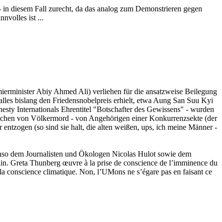
 in diesem Fall zurecht, da das analog zum Demonstrieren gegen
volles ist ...
mierminister Abiy Ahmed Ali) verliehen für die ansatzweise Beilegung
 alles bislang den Friedensnobelpreis erhielt, etwa Aung San Suu Kyi
sty Internationals Ehrentitel "Botschafter des Gewissens" - wurden
rechen von Völkermord - von Angehörigen einer Konkurrenzsekte (der
tzogen (so sind sie halt, die alten weißen, ups, ich meine Männer -
benso dem Journalisten und Ökologen Nicolas Hulot sowie dem
emain. Greta Thunberg œuvre à la prise de conscience de l’imminence du
e la conscience climatique. Non, l’UMons ne s’égare pas en faisant ce