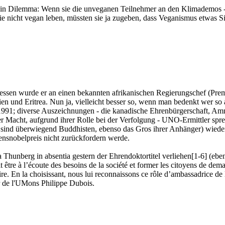
 ein Dilemma: Wenn sie die unveganen Teilnehmer an den Klimademos -
e nicht vegan leben, müssten sie ja zugeben, dass Veganismus etwas Sinn
dessen wurde er an einen bekannten afrikanischen Regierungschef (Pre
pien und Eritrea. Nun ja, vielleicht besser so, wenn man bedenkt wer so
991; diverse Auszeichnungen - die kanadische Ehrenbürgerschaft, Amne
r Macht, aufgrund ihrer Rolle bei der Verfolgung - UNO-Ermittler sp
nd überwiegend Buddhisten, ebenso das Gros ihrer Anhänger) wieder en
ensnobelpreis nicht zurückfordern werde.
Thunberg in absentia gestern der Ehrendoktortitel verliehen[1-6] (e
t être à l’écoute des besoins de la société et former les citoyens de d
ire. En la choisissant, nous lui reconnaissons ce rôle d’ambassadrice d
ur de l'UMons Philippe Dubois.