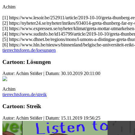
Achim
[1] https://www.lesoir.be/252911/article/2019-10-10/greta-thunberg-re
[2] https://nyheter24.se/nyheter/inrikes/934014-greta-thunberg-far-ny
[3] https://www.expressen.se/nyheter/klimat/greta-mottar-utmarkelsen
[4] https://www.sudinfo.be/id145799/article/2019-10-10/greta-thunber
[5] https://www.dhnet.be/regions/mons/l-umons-a-distingue-greta-th
[6] https://www.hln.be/nieuws/binnenland/belgische-universiteit-
tierrechtsforen.de/loesungen
Cartoon: Lösungen
Autor: Achim Stößer | Datum:
30.10.2019 20:11:00
Achim
tierrechtsforen.de/streik
Cartoon: Streik
Autor: Achim Stößer | Datum:
15.11.2019 19:56:25