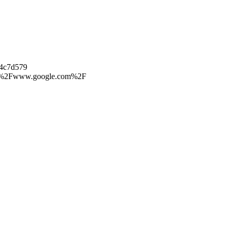
74c7d579
3A%2F%2Fwww.google.com%2F