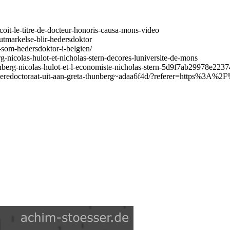
coit-le-titre-de-docteur-honoris-causa-mons-video
-utmarkelse-blir-hedersdoktor
-som-hedersdoktor-i-belgien/
g-nicolas-hulot-et-nicholas-stern-decores-luniversite-de-mons
unberg-nicolas-hulot-et-l-economiste-nicholas-stern-5d9f7ab29978e223
reikt-eredoctoraat-uit-aan-greta-thunberg~adaa6f4d/?referer=https%