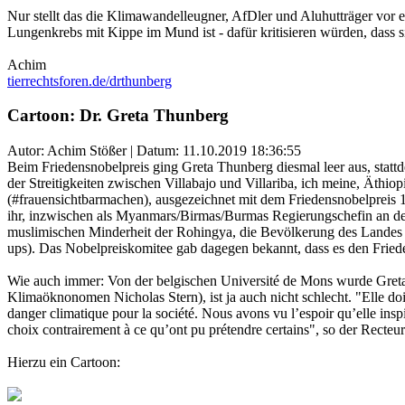
Nur stellt das die Klimawandelleugner, AfDler und Aluhutträger vor
Lungenkrebs mit Kippe im Mund ist - dafür kritisieren würden, dass si
Achim
tierrechtsforen.de/drthunberg
Cartoon: Dr. Greta Thunberg
Autor: Achim Stößer | Datum:
11.10.2019 18:36:55
Beim Friedensnobelpreis ging Greta Thunberg diesmal leer aus, statt
der Streitigkeiten zwischen Villabajo und Villariba, ich meine, Äthio
(#frauensichtbarmachen), ausgezeichnet mit dem Friedensnobelpreis 1
ihr, inzwischen als Myanmars/Birmas/Burmas Regierungschefin an de
muslimischen Minderheit der Rohingya, die Bevölkerung des Landes si
ups). Das Nobelpreiskomitee gab dagegen bekannt, dass es den Fried
Wie auch immer: Von der belgischen Université de Mons wurde Greta 
Klimaöknonomen Nicholas Stern), ist ja auch nicht schlecht. "Elle doi
danger climatique pour la société. Nous avons vu l’espoir qu’elle insp
choix contrairement à ce qu’ont pu prétendre certains", so der Recte
Hierzu ein Cartoon: