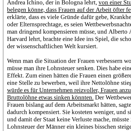
Andrea Ichino, der in Bologna lehrt,
von einer Stu
belegen könne, dass Frauen auf der Arbeit öfter fe
erklärte, dass es viele Gründe dafür gebe, Krankh
oder Elternsprechtage, es seien Wettbewerbsnachtei
man dringend kompensieren müsse, und Alberto Al
Harvard lehrt, brachte eine Idee ins Spiel, die sc
der wissenschaftlichen Welt kursiert.
Wenn man die Situation der Frauen verbessern wol
müsse man ihre Lohnsteuer senken. Dies habe ein
Effekt. Zum einen hätten die Frauen einen größer
eine Stelle zu bewerben, weil ihre Nettolöhne stie
würde es für Unternehmen reizvoller, Frauen anzus
Bruttolöhne etwas sinken könnten.
Der Wettbewerb
Frauen bislang auf dem Arbeitsmarkt hätten, sagte
dadurch kompensiert. Sie kosteten weniger, und s
und damit der Staat keine Verluste mache, müsst
Lohnsteuer der Männer ein kleines bisschen steig