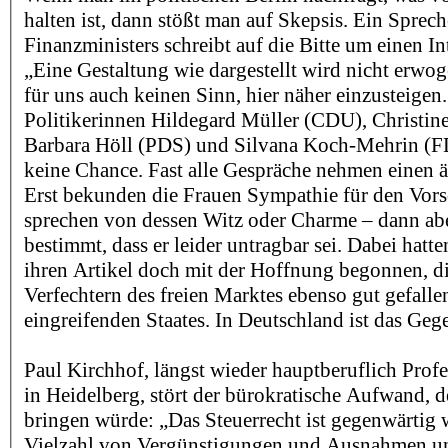
halten ist, dann stößt man auf Skepsis. Ein Sprech
Finanzministers schreibt auf die Bitte um einen I
„Eine Gestaltung wie dargestellt wird nicht erwog
für uns auch keinen Sinn, hier näher einzusteigen
Politikerinnen Hildegard Müller (CDU), Christine
Barbara Höll (PDS) und Silvana Koch-Mehrin (F
keine Chance. Fast alle Gespräche nehmen einen ä
Erst bekunden die Frauen Sympathie für den Vorsc
sprechen von dessen Witz oder Charme – dann abe
bestimmt, dass er leider untragbar sei. Dabei hatt
ihren Artikel doch mit der Hoffnung begonnen, d
Verfechtern des freien Marktes ebenso gut gefalle
eingreifenden Staates. In Deutschland ist das Gege
Paul Kirchhof, längst wieder hauptberuflich Profe
in Heidelberg, stört der bürokratische Aufwand, d
bringen würde: „Das Steuerrecht ist gegenwärtig 
Vielzahl von Vergünstigungen und Ausnahmen un