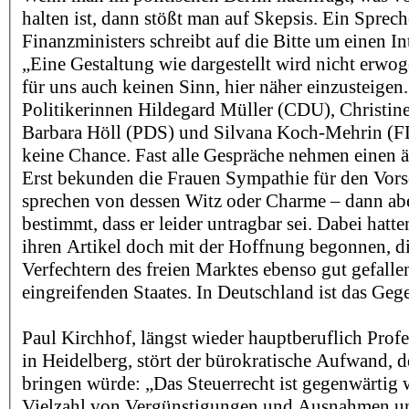
halten ist, dann stößt man auf Skepsis. Ein Sprech
Finanzministers schreibt auf die Bitte um einen I
„Eine Gestaltung wie dargestellt wird nicht erwog
für uns auch keinen Sinn, hier näher einzusteigen
Politikerinnen Hildegard Müller (CDU), Christine
Barbara Höll (PDS) und Silvana Koch-Mehrin (F
keine Chance. Fast alle Gespräche nehmen einen ä
Erst bekunden die Frauen Sympathie für den Vorsc
sprechen von dessen Witz oder Charme – dann abe
bestimmt, dass er leider untragbar sei. Dabei hatt
ihren Artikel doch mit der Hoffnung begonnen, d
Verfechtern des freien Marktes ebenso gut gefalle
eingreifenden Staates. In Deutschland ist das Gege
Paul Kirchhof, längst wieder hauptberuflich Profe
in Heidelberg, stört der bürokratische Aufwand, d
bringen würde: „Das Steuerrecht ist gegenwärtig 
Vielzahl von Vergünstigungen und Ausnahmen un