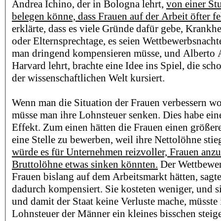
Andrea Ichino, der in Bologna lehrt,
von einer Stu
belegen könne, dass Frauen auf der Arbeit öfter fe
erklärte, dass es viele Gründe dafür gebe, Krankh
oder Elternsprechtage, es seien Wettbewerbsnachtei
man dringend kompensieren müsse, und Alberto Al
Harvard lehrt, brachte eine Idee ins Spiel, die sc
der wissenschaftlichen Welt kursiert.
Wenn man die Situation der Frauen verbessern wol
müsse man ihre Lohnsteuer senken. Dies habe ein
Effekt. Zum einen hätten die Frauen einen größer
eine Stelle zu bewerben, weil ihre Nettolöhne stie
würde es für Unternehmen reizvoller, Frauen anzus
Bruttolöhne etwas sinken könnten.
Der Wettbewerb
Frauen bislang auf dem Arbeitsmarkt hätten, sagte
dadurch kompensiert. Sie kosteten weniger, und s
und damit der Staat keine Verluste mache, müsst
Lohnsteuer der Männer ein kleines bisschen steig