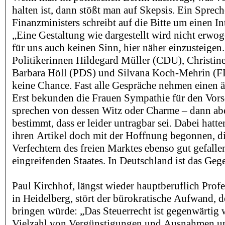
halten ist, dann stößt man auf Skepsis. Ein Sprech
Finanzministers schreibt auf die Bitte um einen I
„Eine Gestaltung wie dargestellt wird nicht erwog
für uns auch keinen Sinn, hier näher einzusteigen
Politikerinnen Hildegard Müller (CDU), Christine
Barbara Höll (PDS) und Silvana Koch-Mehrin (F
keine Chance. Fast alle Gespräche nehmen einen ä
Erst bekunden die Frauen Sympathie für den Vorsc
sprechen von dessen Witz oder Charme – dann abe
bestimmt, dass er leider untragbar sei. Dabei hatt
ihren Artikel doch mit der Hoffnung begonnen, d
Verfechtern des freien Marktes ebenso gut gefalle
eingreifenden Staates. In Deutschland ist das Gege
Paul Kirchhof, längst wieder hauptberuflich Profe
in Heidelberg, stört der bürokratische Aufwand, d
bringen würde: „Das Steuerrecht ist gegenwärtig 
Vielzahl von Vergünstigungen und Ausnahmen un