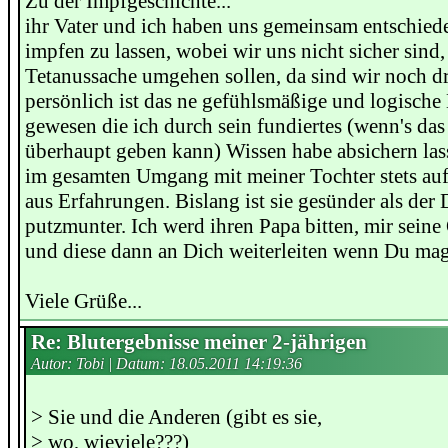
Zu der Impfgeschichte...
ihr Vater und ich haben uns gemeinsam entschieden
impfen zu lassen, wobei wir uns nicht sicher sind,
Tetanussache umgehen sollen, da sind wir noch d
persönlich ist das ne gefühlsmäßige und logisch
gewesen die ich durch sein fundiertes (wenn's d
überhaupt geben kann) Wissen habe absichern lass
im gesamten Umgang mit meiner Tochter stets au
aus Erfahrungen. Bislang ist sie gesünder als der
putzmunter. Ich werd ihren Papa bitten, mir seine
und diese dann an Dich weiterleiten wenn Du mag
Viele Grüße...
Re: Blutergebnisse meiner 2-jährigen
Autor: Tobi | Datum:
18.05.2011 14:19:36
> Sie und die Anderen (gibt es sie,
> wo, wieviele???)