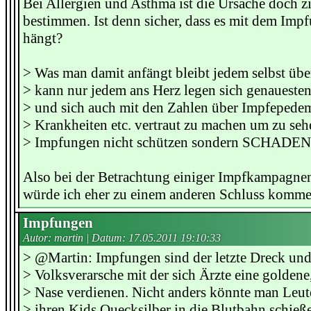
Bei Allergien und Asthma ist die Ursache doch z
bestimmen. Ist denn sicher, dass es mit dem Im
hängt?
> Was man damit anfängt bleibt jedem selbst über
> kann nur jedem ans Herz legen sich genauesten
> und sich auch mit den Zahlen über Impfepede
> Krankheiten etc. vertraut zu machen um zu seh
> Impfungen nicht schützen sondern SCHADEN
Also bei der Betrachtung einiger Impfkampagne
würde ich eher zu einem anderen Schluss komme
Impfungen
Autor: martin | Datum:
17.05.2011 19:10:33
> @Martin: Impfungen sind der letzte Dreck und 
> Volksverarsche mit der sich Ärzte eine goldene,
> Nase verdienen. Nicht anders könnte man Leu
> ihren Kids Quecksilber in die Blutbahn schieße