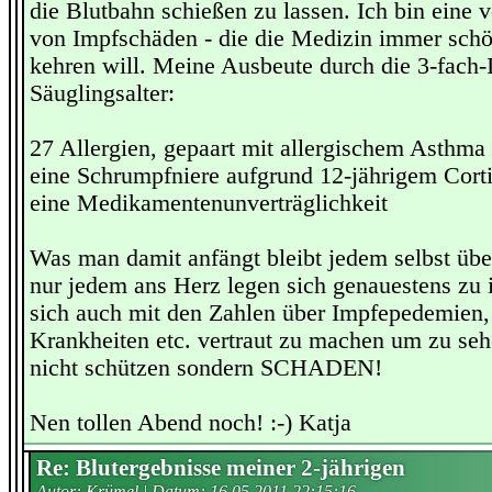
die Blutbahn schießen zu lassen. Ich bin eine 
von Impfschäden - die die Medizin immer schö
kehren will. Meine Ausbeute durch die 3-fach
Säuglingsalter:
27 Allergien, gepaart mit allergischem Asthma
eine Schrumpfniere aufgrund 12-jährigem Cor
eine Medikamentenunverträglichkeit
Was man damit anfängt bleibt jedem selbst übe
nur jedem ans Herz legen sich genauestens zu 
sich auch mit den Zahlen über Impfepedemien
Krankheiten etc. vertraut zu machen um zu se
nicht schützen sondern SCHADEN!
Nen tollen Abend noch! :-) Katja
Re: Blutergebnisse meiner 2-jährigen
Autor: Krümel | Datum:
16.05.2011 22:15:16