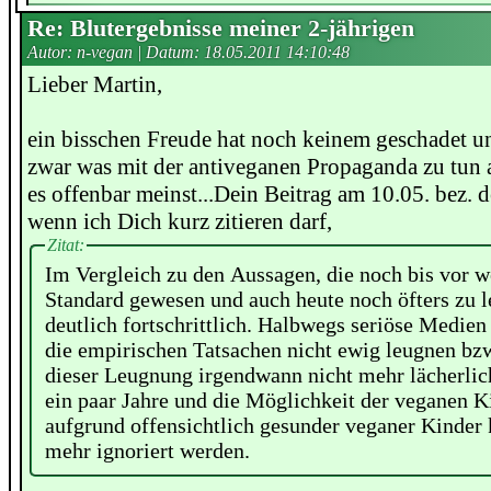
Re: Blutergebnisse meiner 2-jährigen
Autor: n-vegan | Datum:
18.05.2011 14:10:48
Lieber Martin,
ein bisschen Freude hat noch keinem geschadet un
zwar was mit der antiveganen Propaganda zu tun 
es offenbar meinst...Dein Beitrag am 10.05. bez. 
wenn ich Dich kurz zitieren darf,
Zitat:
Im Vergleich zu den Aussagen, die noch bis vor 
Standard gewesen und auch heute noch öfters zu le
deutlich fortschrittlich. Halbwegs seriöse Medie
die empirischen Tatsachen nicht ewig leugnen bzw
dieser Leugnung irgendwann nicht mehr lächerli
ein paar Jahre und die Möglichkeit der veganen 
aufgrund offensichtlich gesunder veganer Kinder 
mehr ignoriert werden.