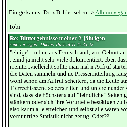
Einige kannst Du z.B. hier sehen ->
Album vegan
Tobi
Re: Blutergebnisse meiner 2-jährigen
Autor: n-vegan | Datum:
18.05.2011 15:35:22
"einige"...mhm, aus Deutschland, von Geburt an
...sind ja nicht sehr viele dokumentiert, eben das
meinte...vielleicht sollte man mal n Aufruf start
die Daten sammeln und ne Pressemitteilung raus
wohl schon am Aufruf scheitern, da die Leute aus
Tierrechtsszene so zerstritten und untereinand
sind, dass sie höchstens auf "feindliche" Seiten
stänkern oder sich ihre Vorurteile bestätigen zu 
also kaum alle erreichen und selbst alle wären w
vernünftige Statistik nicht genug. Oder??