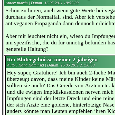
Autor: martin | Datum:
16.05.2011 18:52:09
Schön zu hören, auch wenn gute Werte bei veg
durchaus der Normalfall sind. Aber ich verstehe
antiveganen Propaganda dann dennoch erleichter
Aber mir leuchtet nicht ein, wieso du Impfunge
um spezifische, die du für unnötig befunden hast
generelle Haltung?
Re: Blutergebnisse meiner 2-jährigen
Autor: Katja Kaminski | Datum:
16.05.2011 21:50:53
Hey super, Gratuliere! Ich bin auch 2-fache M
überzeugt davon, dass meine Kinder keine Mä
sollten sie auch? Das Gerede von Ärzten etc. k
und die ewigen Impfdiskussionen nerven mich
Impfungen sind der letzte Dreck und eine rein
der sich Ärzte eine goldene, hinterfotzige Nase
anders könnte man Leuten empfehlen ihren Kid