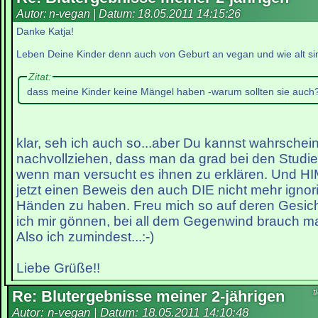
Autor: n-vegan | Datum:
18.05.2011 14:15:26
Danke Katja!
Leben Deine Kinder denn auch von Geburt an vegan und wie alt si
Zitat:
dass meine Kinder keine Mängel haben -warum sollten sie auch
klar, seh ich auch so...aber Du kannst wahrschein
nachvollziehen, dass man da grad bei den Studier
wenn man versucht es ihnen zu erklären. Und H
jetzt einen Beweis den auch DIE nicht mehr ignor
Händen zu haben. Freu mich so auf deren Gesic
ich mir gönnen, bei all dem Gegenwind brauch 
Also ich zumindest...:-)
Liebe Grüße!!
Re: Blutergebnisse meiner 2-jährigen
t
Autor: n-vegan | Datum:
18.05.2011 14:10:48