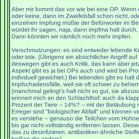
Aber mir kommt das vor wie bei eine OP. Wenn
oder keine, dann im Zweifelsfall schon nicht, od
einzelnen Impfung müßte der Befürworter im Be
würdet ihr sagen, naja, dann impfma halt durch, s
Dann könnten wir nämlich noch mehr impfen.
Verschmutzungen: es sind entweder lebende Kr
oder tote. (Übrigens ein absichtlicher Angriff a
deswegen gibt es auch Kritik, das kann aber jet
Aspekt gibt es ja bei OPs auch und wird bei Pr
indivduell gewichtet.) Bei lebenden gibt es halt d
Impfschadensfälle, weil sie oft schwer zu beherr
(manchmal gelingt's halt nicht so gut, sie abz
erinnert mich an den Schlachthof; auch da klapp
Prozent der Tiere -- 14%? -- mit der Betäubung n
Erreger sind "biologischer Abfall" und können ve
es verstehe -- genauso die Teilchen vom Hühner
bis gar nicht vollständig entfernen lassen. D
das zu desinfizieren, antibiotiken-ähnliche Stoffe
heißen die anders).