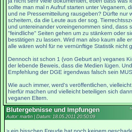
ja nicht sehr viele dokumentiert, eben dass was ic
sollte man mal n Aufruf starten unter Veganern,
und ne Pressemitteilung rausgeben? Dürfte nur 
scheitern, da die Leute aus der sog. Tierrechtssz
und untereinander voreingenommen sind, dass s
"feindliche" Seiten gehen um zu stänkern oder sic
bestätigen zu lassen. Wird man also kaum alle e
alle wären wohl für ne vernünftige Statistik nich
Dennoch ist schon 1 (von Geburt an) veganes Ki
der lebende Beweis, dass die Medien lügen. Und
Empfehlung der DGE irgendwas falsch sein MU
Wie auch immer, werd's veröffentlichen, vielleich
hierfür machen und vielleicht beteiligen sich da
veganen Eltern.
Blutergebnisse und Impfungen
t
Autor: martin | Datum:
18.05.2011 20:50:09
> ein bisschen Freude hat noch keinem geschade