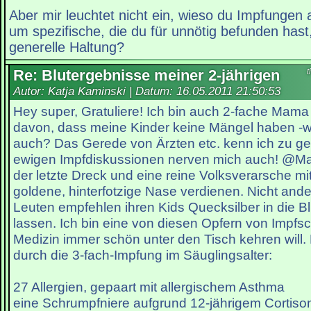
Aber mir leuchtet nicht ein, wieso du Impfungen 
um spezifische, die du für unnötig befunden hast,
generelle Haltung?
Re: Blutergebnisse meiner 2-jährigen
t
Autor: Katja Kaminski | Datum:
16.05.2011 21:50:53
Hey super, Gratuliere! Ich bin auch 2-fache Mama
davon, dass meine Kinder keine Mängel haben -w
auch? Das Gerede von Ärzten etc. kenn ich zu ge
ewigen Impfdiskussionen nerven mich auch! @Mar
der letzte Dreck und eine reine Volksverarsche mit
goldene, hinterfotzige Nase verdienen. Nicht and
Leuten empfehlen ihren Kids Quecksilber in die 
lassen. Ich bin eine von diesen Opfern von Impfsc
Medizin immer schön unter den Tisch kehren will
durch die 3-fach-Impfung im Säuglingsalter:
27 Allergien, gepaart mit allergischem Asthma
eine Schrumpfniere aufgrund 12-jährigem Cortis