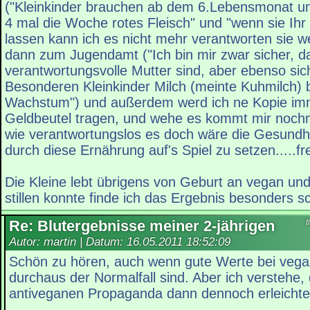
("Kleinkinder brauchen ab dem 6.Lebensmonat u
4 mal die Woche rotes Fleisch" und "wenn sie Ihr 
lassen kann ich es nicht mehr verantworten sie w
dann zum Jugendamt ("Ich bin mir zwar sicher, d
verantwortungsvolle Mutter sind, aber ebenso sic
Besonderen Kleinkinder Milch (meinte Kuhmilch) b
Wachstum") und außerdem werd ich ne Kopie im
Geldbeutel tragen, und wehe es kommt mir noch
wie verantwortungslos es doch wäre die Gesundh
durch diese Ernährung auf's Spiel zu setzen.....freu
Die Kleine lebt übrigens von Geburt an vegan und 
stillen konnte finde ich das Ergebnis besonders s
Re: Blutergebnisse meiner 2-jährigen
t
Autor: martin | Datum:
16.05.2011 18:52:09
Schön zu hören, auch wenn gute Werte bei vega
durchaus der Normalfall sind. Aber ich verstehe,
antiveganen Propaganda dann dennoch erleichtert