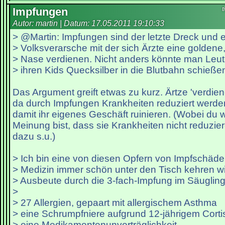
Impfungen
t
Autor: martin | Datum:
17.05.2011 19:10:33
> @Martin: Impfungen sind der letzte Dreck und e
> Volksverarsche mit der sich Ärzte eine goldene,
> Nase verdienen. Nicht anders könnte man Leu
> ihren Kids Quecksilber in die Blutbahn schieße
Das Argument greift etwas zu kurz. Ärtze 'verdie
da durch Impfungen Krankheiten reduziert werden
damit ihr eigenes Geschäft ruinieren. (Wobei du 
Meinung bist, dass sie Krankheiten nicht reduzie
dazu s.u.)
> Ich bin eine von diesen Opfern von Impfschäden
> Medizin immer schön unter den Tisch kehren wi
> Ausbeute durch die 3-fach-Impfung im Säugling
>
> 27 Allergien, gepaart mit allergischem Asthma
> eine Schrumpfniere aufgrund 12-jährigem Cor
> eine Medikamentenunverträglichkeit