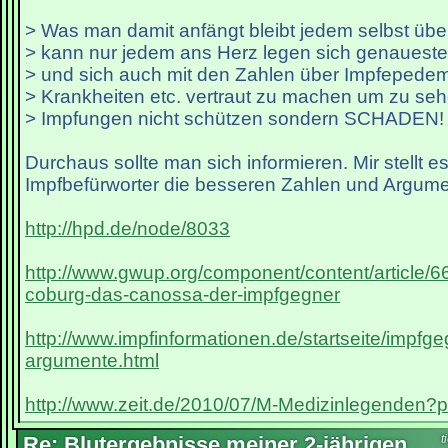
> Was man damit anfängt bleibt jedem selbst übe
> kann nur jedem ans Herz legen sich genaueste
> und sich auch mit den Zahlen über Impfepede
> Krankheiten etc. vertraut zu machen um zu se
> Impfungen nicht schützen sondern SCHADEN!
Durchaus sollte man sich informieren. Mir stellt es
Impfbefürworter die besseren Zahlen und Argum
http://hpd.de/node/8033
http://www.gwup.org/component/content/article/6
coburg-das-canossa-der-impfgegner
http://www.impfinformationen.de/startseite/impfg
argumente.html
http://www.zeit.de/2010/07/M-Medizinlegenden?p
Re: Blutergebnisse meiner 2-jährigen
t